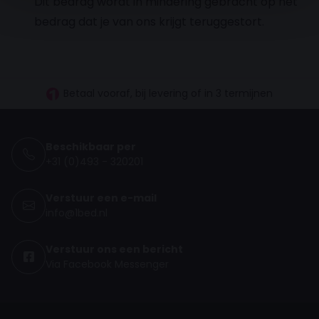
Dit bedrag wordt in mindering gebracht op het
bedrag dat je van ons krijgt teruggestort.
30 dagen proefslapen
Vanaf €100.- gratis levering NL
Betaal vooraf, bij levering of in 3 termijnen
Beschikbaar per
+31 (0)493 - 320201
Verstuur een e-mail
info@1bed.nl
Verstuur ons een bericht
Via Facebook Messenger