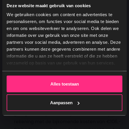
maatregelen niet geruild of geretourneerd
Deze website maakt gebruik van cookies
worden.
We gebruiken cookies om content en advertenties te
Gratis producten, bij-producten (dekbed,
personaliseren, om functies voor social media te bieden
overtrek, hoeslaken etc) en/of montage- en
en om ons websiteverkeer te analyseren. Ook delen we
betalingskosten zullen in mindering worden
informatie over uw gebruik van onze site met onze
gebracht op het totaalbedrag dat wordt
partners voor social media, adverteren en analyse. Deze
teruggestort.
partners kunnen deze gegevens combineren met andere
Ja, graag! →
informatie die u aan ze heeft verstrekt of die ze hebben
Eventuele accessoires (dekbedden, hoeslakens
verzameld op basis van uw gebruik van hun services.
etc.) vallen niet onder de slaapgarantie en de
Nee, dankjewel
verkoopprijs van deze artikelen zal van het
totale bedrag dat wordt teruggestort worden
Alles toestaan
afgetrokken.
Wil je dus gebruik maken van onze
Aanpassen
afhaalservice? Geen probleem, wij plannen
graag een afspraak met je in. Houdt hierbij wel
rekening met de bijkomende kosten van €106,- .