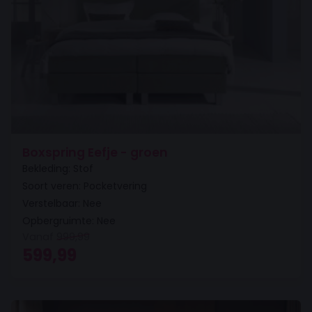
Boxspring Eefje - groen
Bekleding: Stof
Soort veren: Pocketvering
Verstelbaar: Nee
Opbergruimte: Nee
Vanaf
999,99
Oorspronkelijke prijs was: 999,99.
Huidige prijs is: 599,99.
599,99