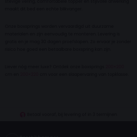
stevige vering, comfortabele topper en stijlvolle afwerking
maakt dit bed een echte blikvanger.
Onze boxsprings worden vervaardigd uit duurzame
materialen en zijn eenvoudig te monteren. Levering is
gratis en je mag 30 dagen proefslapen. Zo ervaar je zonder
risico hoe goed een betaalbare boxspring kan zijn.
Liever nóg meer luxe? Ontdek onze boxsprings
200×200
cm en
200×220
cm voor een slaapervaring van topklasse.
30 dagen proefslapen
Vanaf €100.- gratis levering NL
Betaal vooraf, bij levering of in 3 termijnen