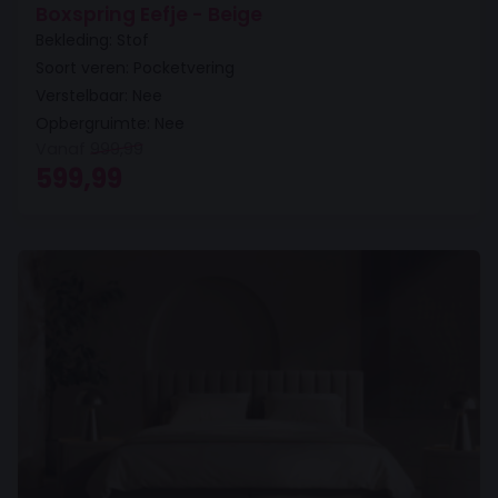
Boxspring Eefje - Beige
Bekleding: Stof
Soort veren: Pocketvering
Verstelbaar: Nee
Opbergruimte: Nee
Vanaf
999,99
Oorspronkelijke prijs was: 999,99.
Huidige prijs is: 599,99.
599,99