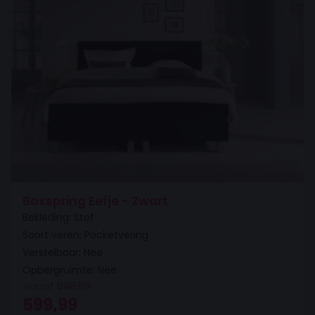
Boxspring Eefje - Zwart
Bekleding: Stof
Soort veren: Pocketvering
Verstelbaar: Nee
Opbergruimte: Nee
Vanaf
999,99
Oorspronkelijke prijs was: 999,99.
Huidige prijs is: 599,99.
599,99