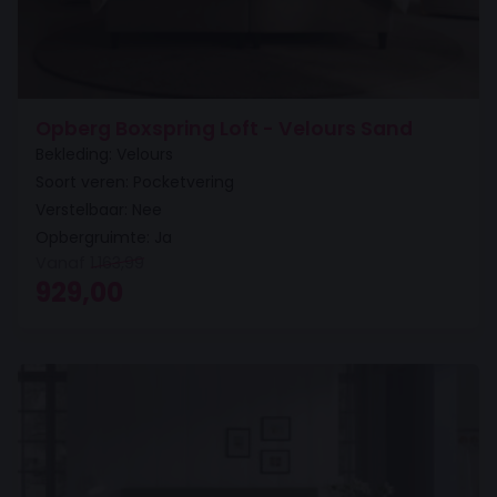
Opberg Boxspring Loft - Velours Sand
Bekleding: Velours
Soort veren: Pocketvering
Verstelbaar: Nee
Opbergruimte: Ja
Vanaf
1.163,99
Oorspronkelijke prijs was: 1.163,99.
Huidige prijs is: 929,00.
929,00