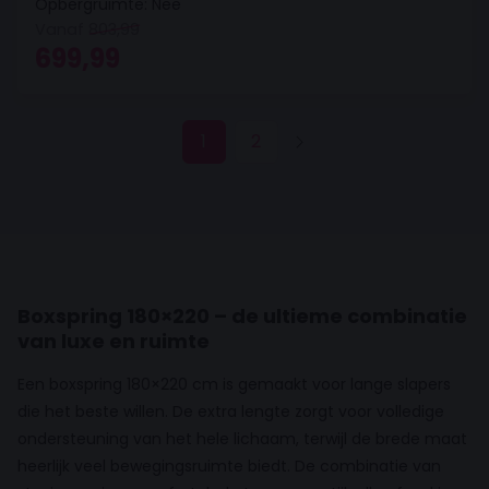
Opbergruimte: Nee
Vanaf
803,99
Oorspronkelijke prijs was: 803,99.
Huidige prijs is: 699,99.
699,99
1
2
Boxspring 180×220 – de ultieme combinatie
van luxe en ruimte
Een boxspring 180×220 cm is gemaakt voor lange slapers
die het beste willen. De extra lengte zorgt voor volledige
ondersteuning van het hele lichaam, terwijl de brede maat
heerlijk veel bewegingsruimte biedt. De combinatie van