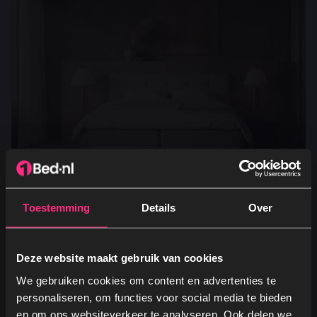
Toestemming
Details
Over
Opberg Boxspring Big - Beige
Bekleding: Stof
Deze website maakt gebruik van cookies
Soort veren: Pocketvering
Verstelbaar: Nee
We gebruiken cookies om content en advertenties te
Opbergruimte: Ja
personaliseren, om functies voor social media te bieden
Vanaf
1.263,99
en om ons websiteverkeer te analyseren. Ook delen we