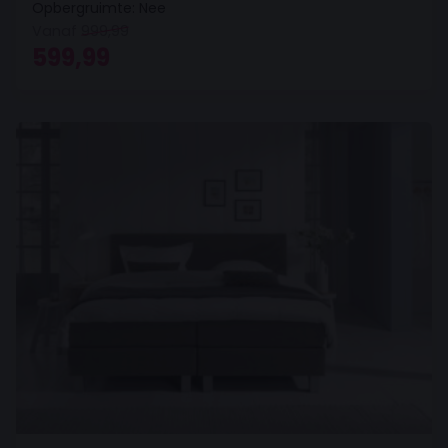
Opbergruimte: Nee
Vanaf
999,99
Oorspronkelijke prijs was: 999,99.
Huidige prijs is: 599,99.
599,99