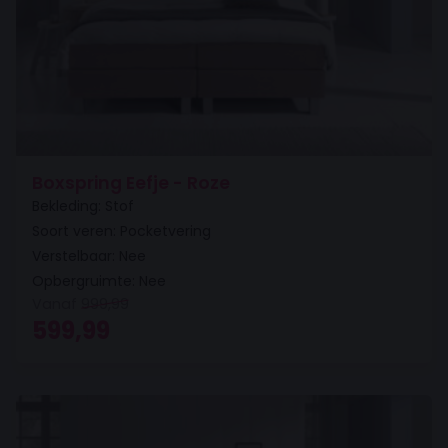
Boxspring Eefje - Roze
Bekleding: Stof
Soort veren: Pocketvering
Verstelbaar: Nee
Opbergruimte: Nee
Vanaf
999,99
Oorspronkelijke prijs was: 999,99.
Huidige prijs is: 599,99.
599,99