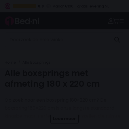
8.8
Betaal vooraf, bij levering of in 3 termijnen
Home
Alle Boxsprings
Alle boxsprings met
afmeting 180 x 220 cm
Op zoek naar een boxspring 180×220 cm?
De
boxspring 180×220 cm is onze langste standaard
kingsize maat. Perfect voor lange stellen die ruimte
Lees meer
en comfort willen combineren. Luxe uitstraling, stevig