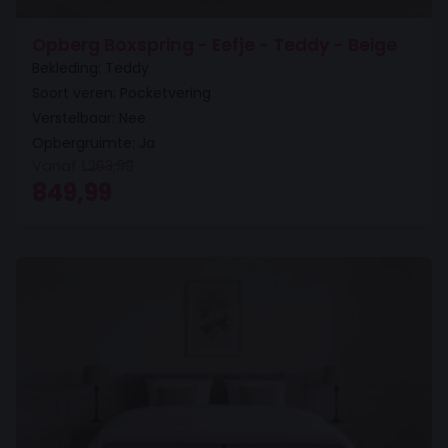
Opberg Boxspring - Eefje - Teddy - Beige
Bekleding: Teddy
Soort veren: Pocketvering
Verstelbaar: Nee
Opbergruimte: Ja
Vanaf
1.263,99
Oorspronkelijke prijs was: 1.263,99.
Huidige prijs is: 849,99.
849,99