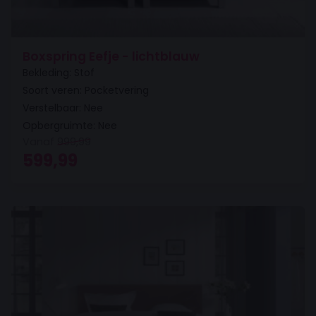
Boxspring Eefje - lichtblauw
Bekleding: Stof
Soort veren: Pocketvering
Verstelbaar: Nee
Opbergruimte: Nee
Vanaf
999,99
Oorspronkelijke prijs was: 999,99.
Huidige prijs is: 599,99.
599,99