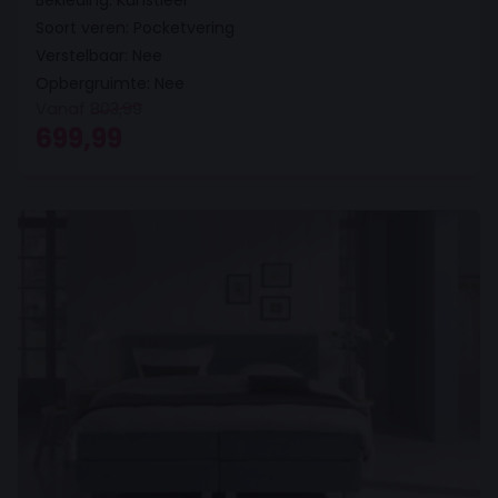
Soort veren: Pocketvering
Verstelbaar: Nee
Opbergruimte: Nee
Vanaf
803,99
Oorspronkelijke prijs was: 803,99.
Huidige prijs is: 699,99.
699,99