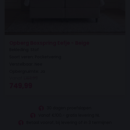
Opberg Boxspring Eefje - Beige
Bekleding: Stof
Soort veren: Pocketvering
Verstelbaar: Nee
Opbergruimte: Ja
Vanaf
1.163,99
Oorspronkelijke prijs was: 1.163,99.
Huidige prijs is: 749,99.
749,99
30 dagen proefslapen
Vanaf €100.- gratis levering NL
Betaal vooraf, bij levering of in 3 termijnen