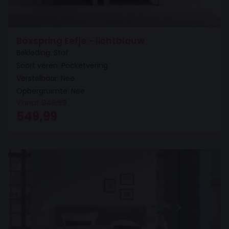
Boxspring Eefje - lichtblauw
Bekleding: Stof
Soort veren: Pocketvering
Verstelbaar: Nee
Opbergruimte: Nee
Vanaf
949,99
Oorspronkelijke prijs was: 949,99.
Huidige prijs is: 549,99.
549,99