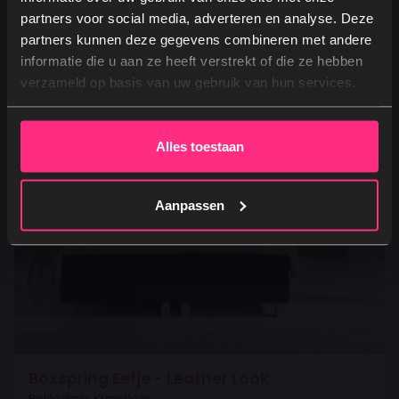
Oorspronkelijke prijs was: 1.189,99.
Huidige prijs is: 749,00.
749,00
partners voor social media, adverteren en analyse. Deze
partners kunnen deze gegevens combineren met andere
Ja, graag! →
informatie die u aan ze heeft verstrekt of die ze hebben
verzameld op basis van uw gebruik van hun services.
Nee, dankjewel
Alles toestaan
Aanpassen
Boxspring Eefje - Leather Look
Bekleding: Kunstleer