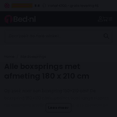
8.8
Vanaf €100.- gratis levering NL
Betaal vooraf, bij levering of in 3 termijnen
Home
Alle Boxsprings
Alle boxsprings met
afmeting 180 x 210 cm
Op zoek naar een boxspring 180×210 cm?
De
boxspring 180×210 cm is perfect voor lange slapers
die veel ruimte willen. Extra lengte, luxe comfort en
Lees meer
stijlvolle afwerking voor een lage prijs. Profiteer van