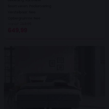
Soort veren: Pocketvering
Verstelbaar: Nee
Opbergruimte: Nee
Vanaf
753,99
Oorspronkelijke prijs was: 753,99.
Huidige prijs is: 649,99.
649,99