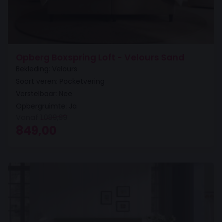
Opberg Boxspring Loft - Velours Sand
Bekleding: Velours
Soort veren: Pocketvering
Verstelbaar: Nee
Opbergruimte: Ja
Vanaf
1.089,99
Oorspronkelijke prijs was: 1.089,99.
Huidige prijs is: 849,00.
849,00