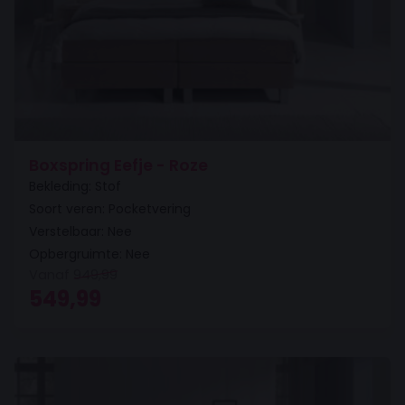
Boxspring Eefje - Roze
Bekleding: Stof
Soort veren: Pocketvering
Verstelbaar: Nee
Opbergruimte: Nee
Vanaf
949,99
Oorspronkelijke prijs was: 949,99.
Huidige prijs is: 549,99.
549,99