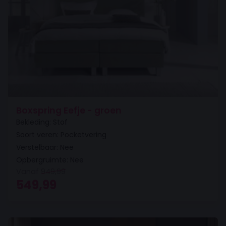
Boxspring Eefje - groen
Bekleding: Stof
Soort veren: Pocketvering
Verstelbaar: Nee
Opbergruimte: Nee
Vanaf
949,99
Oorspronkelijke prijs was: 949,99.
Huidige prijs is: 549,99.
549,99