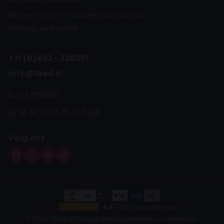
Bezoek showroom uitsluitend op afspraak.
Plan
hier
uw afspraak.
+31 (0)493 - 320201
info@1bed.nl
KvK: 17105537
BTW: NL 8235.36.348.B01
Volg ons
8.8
(247 beoordelingen)
© 2026 1Bed.nl
Privacybeleid
Algemene voorwaarden