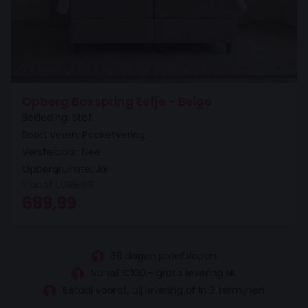
Opberg Boxspring Eefje - Beige
Bekleding: Stof
Soort veren: Pocketvering
Verstelbaar: Nee
Opbergruimte: Ja
Vanaf
1.089,99
Oorspronkelijke prijs was: 1.089,99.
Huidige prijs is: 689,99.
689,99
30 dagen proefslapen
Vanaf €100.- gratis levering NL
Betaal vooraf, bij levering of in 3 termijnen