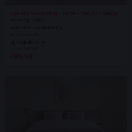
Opberg Boxspring - Eefje - Teddy - Beige
Bekleding: Teddy
Soort veren: Pocketvering
Verstelbaar: Nee
Opbergruimte: Ja
Vanaf
1.189,99
Oorspronkelijke prijs was: 1.189,99.
Huidige prijs is: 789,99.
789,99