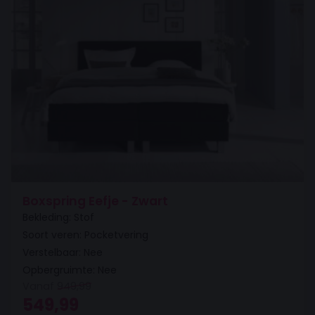
Boxspring Eefje - Zwart
Bekleding: Stof
Soort veren: Pocketvering
Verstelbaar: Nee
Opbergruimte: Nee
Vanaf
949,99
Oorspronkelijke prijs was: 949,99.
Huidige prijs is: 549,99.
549,99