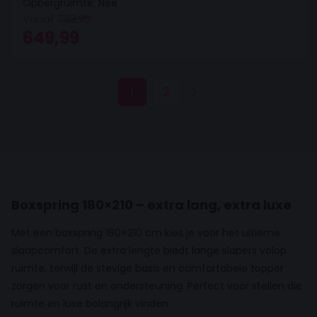
Opbergruimte: Nee
Vanaf
753,99
Oorspronkelijke prijs was: 753,99.
Huidige prijs is: 649,99.
649,99
1
2
Boxspring 180×210 – extra lang, extra luxe
Met een boxspring 180×210 cm kies je voor het ultieme
slaapcomfort. De extra lengte biedt lange slapers volop
ruimte, terwijl de stevige basis en comfortabele topper
zorgen voor rust en ondersteuning. Perfect voor stellen die
ruimte en luxe belangrijk vinden.