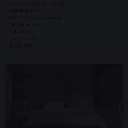
Boxspring Eefje - Beige
Bekleding: Stof
Soort veren: Pocketvering
Verstelbaar: Nee
Opbergruimte: Nee
Vanaf
949,99
Oorspronkelijke prijs was: 949,99.
Huidige prijs is: 549,99.
549,99