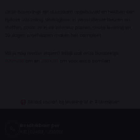
Onze boxsprings zijn duurzaam opgebouwd en hebben een
tijdloze uitstraling. Verkrijgbaar in verschillende kleuren en
stoffen, zodat ze in elk interieur passen. Gratis levering en
30 dagen proefslapen maken het compleet.
Wil je nóg royaler slapen? Bekijk ook onze boxsprings
200×200
cm en
200×210
cm voor extra comfort.
30 dagen proefslapen
Vanaf €100.- gratis levering NL
Betaal vooraf, bij levering of in 3 termijnen
Beschikbaar per
+31 (0)493 - 320201