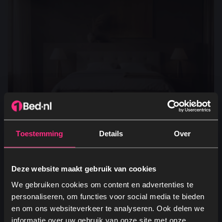
Toestemming
Details
Over
Opberg Boxspring Big - Beige
Deze website maakt gebruik van cookies
Bekleding: Stof
Soort veren: Pocketvering
We gebruiken cookies om content en advertenties te
Verstelbaar: Nee
personaliseren, om functies voor social media te bieden
Opbergruimte: Ja
en om ons websiteverkeer te analyseren. Ook delen we
Vanaf
1.189,99
informatie over uw gebruik van onze site met onze