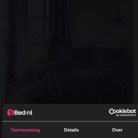
6154318187183
Toestemming
Details
Over
Dekbedovertrek Printed – Jungle Majesty