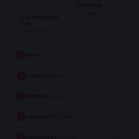
Standaard
Oorspronkelijke prijs was: 115,05.
Huidige prijs is: 0,00.
Gratis
115,05
Luxe HR bamboo
8cm
Oorspronkelijke prijs was: 295,00.
Huidige prijs is: 179,95.
179,95
295,00
Poten
2
Kussens
3
Dekbed
4
Hoeslaken
5
Accessoires
6