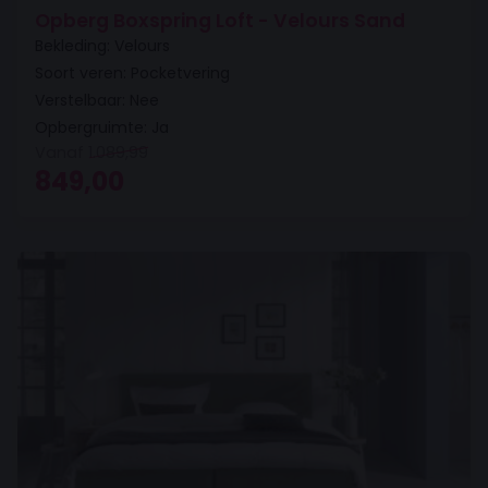
Opberg Boxspring Loft - Velours Sand
Bekleding: Velours
Soort veren: Pocketvering
Verstelbaar: Nee
Opbergruimte: Ja
Vanaf
1.089,99
Oorspronkelijke prijs was: 1.089,99.
Huidige prijs is: 849,00.
849,00