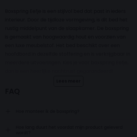
Boxspring Eefje is een stijlvol bed dat past in ieders
interieur. Door de tijdloze vormgeving, is dit bed het
rustig middelpunt van de slaapkamer. De boxspring
is gemaakt van hoogwaardig hout en voorzien van
een luxe meubelstof. Het bed beschikt over een
hoofdbord in dezelfde stoffering en is verkrijgbaar in
meerdere uitvoeringen. Kies je voor boxspring Eefje,
dan is een heerlijke nachtrust gegarandeerd!
Lees meer
Inclusief pocketvering matrassen
FAQ
en topdekmatras
Hoe monteer ik de boxspring?
De boxspring wordt compleet geleverd en komt
inclusief 2 pocketvering matrassen en een
Hoe lang duurt het voordat mijn product geleverd
topdekmatras. Deze zorgen samen voor een betere
wordt?