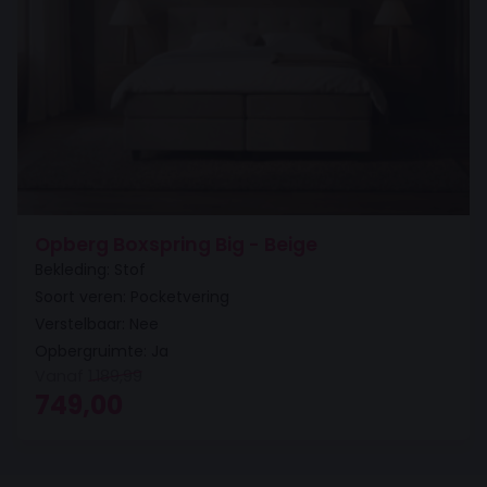
Opberg Boxspring Big - Beige
Bekleding: Stof
Soort veren: Pocketvering
Verstelbaar: Nee
Opbergruimte: Ja
Vanaf
1.189,99
Oorspronkelijke prijs was: 1.189,99.
Huidige prijs is: 749,00.
749,00