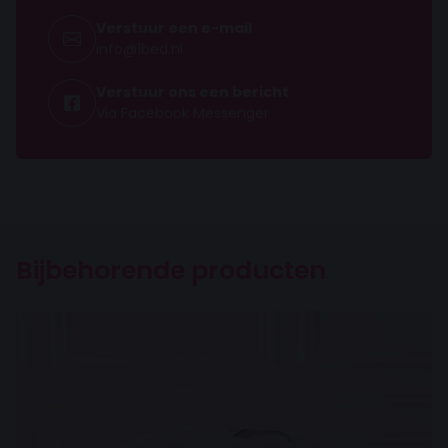
Comfortzones
7-zone
Verstuur een e-mail
info@1bed.nl
Matras hoogte
18 cm
Verstuur ons een bericht
Via Facebook Messenger
Maximaal gewicht
130 kilo
Schimmelwerend
Soort veren
Bijbehorende producten
Pocketvering
Aantal veren
300
Poten
Andere poten mogelijk