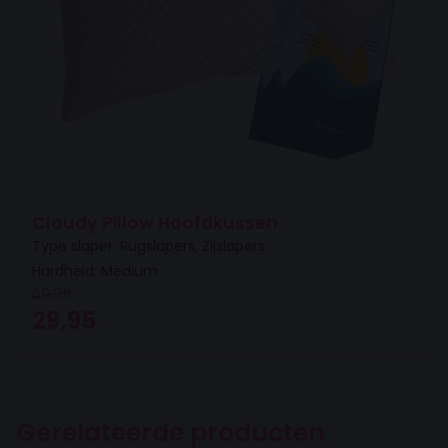
Cloudy Pillow Hoofdkussen
Type slaper: Rugslapers, Zijslapers
Hardheid: Medium
69,95
Oorspronkelijke prijs was: 69,95.
Huidige prijs is: 29,95.
29,95
Gerelateerde producten