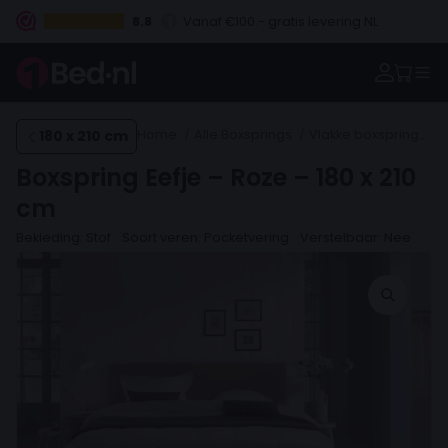
8.8
Betaal vooraf, bij levering of in 3 termijnen
180 x 210 cm
Home
Alle Boxsprings
Vlakke boxsprings
Boxspring Eefje – Roze – 180 x 210
cm
Bekleding: Stof
Soort veren: Pocketvering
Verstelbaar: Nee