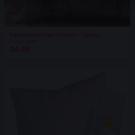
Dekbedovertrek Printed – Tigress
Vanaf
49,95
Oorspronkelijke prijs was: 49,95.
Huidige prijs is: 24,95.
24,95