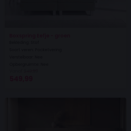
Boxspring Eefje - groen
Bekleding: Stof
Soort veren: Pocketvering
Verstelbaar: Nee
Opbergruimte: Nee
Vanaf
949,99
Oorspronkelijke prijs was: 949,99.
Huidige prijs is: 549,99.
549,99