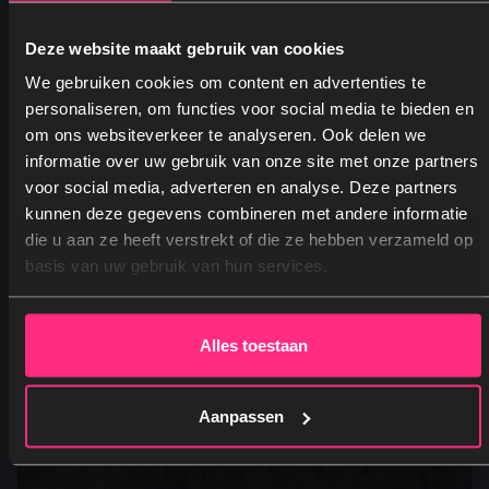
Leopard
Vanaf
49,95
Oorspronkelijke prijs was: 49,95.
Huidige prijs is: 24,95.
Deze website maakt gebruik van cookies
24,95
We gebruiken cookies om content en advertenties te
personaliseren, om functies voor social media te bieden en
om ons websiteverkeer te analyseren. Ook delen we
informatie over uw gebruik van onze site met onze partners
voor social media, adverteren en analyse. Deze partners
kunnen deze gegevens combineren met andere informatie
Ja, graag! →
die u aan ze heeft verstrekt of die ze hebben verzameld op
basis van uw gebruik van hun services.
Nee, dankjewel
Alles toestaan
Aanpassen