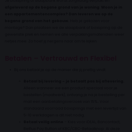
Je boxspring of slaapbank wordt zorgvuldig verpakt en
afgeleverd op de begane grond van je woning
.
Woon je in
een appartementencomplex? Dan leveren we op de
begane grond van het gebouw.
Heb je gekozen voor
montage? Dan plaatsen we de slaapbank of boxspring op de
gewenste plek en nemen we alle verpakkingsmaterialen weer
netjes mee. Zo hoef jij nergens naar om te kijken.
Betalen – Vertrouwd en Flexibel
Bij ons betaal je op de manier die jij prettig vindt:
Betaal bij levering – je betaalt pas bij aflevering.
Alleen wanneer we een product speciaal voor je
bestellen (maatwerk), ontvang je na je bestelling per
mail een aanbetalingsverzoek van 15%
.
Voor
standaard voorraad boxsprings met een levertijd van
5-10 werkdagen is dit niet nodig.
Betaal veilig online
– Kies voor iDEAL, Bancontact,
Belfius Pay Button of KBC/CBC-Betaalknop. Al deze