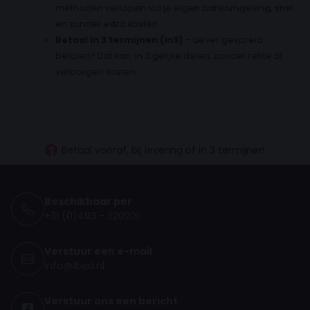
methoden verlopen via je eigen bankomgeving, snel
en zonder extra kosten.
Betaal in 3 termijnen (in3)
– Liever gespreid
betalen? Dat kan. In 3 gelijke delen, zonder rente of
verborgen kosten.
30 dagen proefslapen
Vanaf €100.- gratis levering NL
Betaal vooraf, bij levering of in 3 termijnen
Beschikbaar per
+31 (0)493 - 320201
Verstuur een e-mail
info@1bed.nl
Verstuur ons een bericht