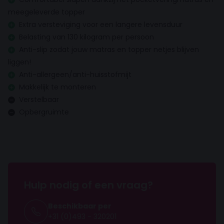
meegeleverde topper
Inhoud topper
Extra versteviging voor een langere levensduur
Comfortschuim
Belasting van 130 kilogram per persoon
Anti-slip zodat jouw matras en topper netjes blijven
Hoofdbord
liggen!
Anti-allergeen/anti-huisstofmijt
Hoofdbord dikte
7 cm
Makkelijk te monteren
Verstelbaar
Hoofdbord hoogte
Opbergruimte
100 cm
Hoofdbord breedte
Gelijk aan de boxspring
Matras
Hulp nodig of een vraag?
Anti allergisch
Beschikbaar per
+31 (0)493 - 320201