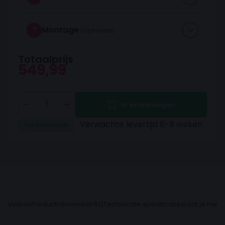
Montage
7
Totaalprijs
549,99
In winkelwagen
Verwachte levertijd 6-8 weken
Op voorraad
Videos
Productinformatie
FAQ
Technische specificaties
Laat je meni