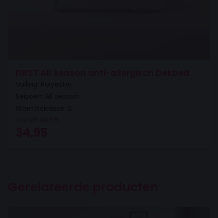
FIRST All season anti-allergisch Dekbed
Vulling: Polyester
Seizoen: All season
Warmteklasse: 2
Vanaf
69,95
Oorspronkelijke prijs was: 69,95.
Huidige prijs is: 34,95.
34,95
Gerelateerde producten