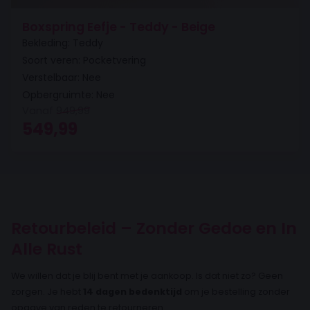
Boxspring Eefje - Teddy - Beige
Bekleding: Teddy
Soort veren: Pocketvering
Verstelbaar: Nee
Opbergruimte: Nee
Vanaf
949,99
Oorspronkelijke prijs was: 949,99.
Huidige prijs is: 549,99.
549,99
Retourbeleid – Zonder Gedoe en In
Alle Rust
We willen dat je blij bent met je aankoop. Is dat niet zo? Geen
zorgen. Je hebt
14 dagen bedenktijd
om je bestelling zonder
opgave van reden te retourneren.