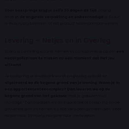
Voor boxsprings krijg je zelfs 30 dagen de tijd
, zolang
deze
in de originele verpakking en onbeschadigd
is. Zo kun
je thuis rustig beslissen of het product helemaal naar wens is.
Levering – Netjes en in Overleg
Zodra je bestelling klaar is, nemen wij contact met je op om
een
bezorgafspraak te maken op een moment dat het jou
uitkomt
.
Je boxspring of slaapbank wordt zorgvuldig verpakt en
afgeleverd op de begane grond van je woning
.
Woon je in
een appartementencomplex? Dan leveren we op de
begane grond van het gebouw.
Heb je gekozen voor
montage? Dan plaatsen we de slaapbank of boxspring op de
gewenste plek en nemen we alle verpakkingsmaterialen weer
netjes mee. Zo hoef jij nergens naar om te kijken.