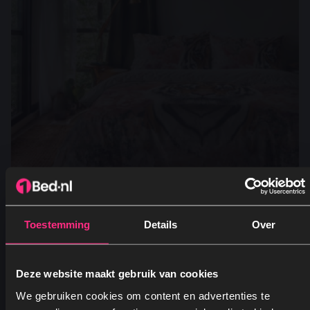
Toestemming
Details
Over
Dekbedovertrek Printed – Tigress
Vanaf
49,95
Oorspronkelijke prijs was: 49,95.
Huidige prijs is: 24,95.
24,95
Deze website maakt gebruik van cookies
We gebruiken cookies om content en advertenties te