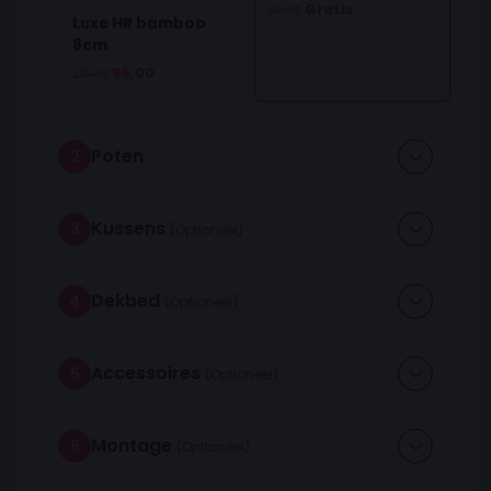
Gratis
80,00
Luxe HR bamboo
8cm
Oorspronkelijke prijs was: 175,00.
Huidige prijs is: 95,00.
95,00
175,00
Poten
2
Kussens
3
Dekbed
4
Accessoires
5
Montage
6