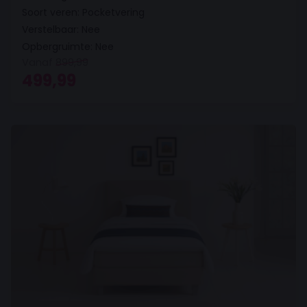
Soort veren: Pocketvering
Verstelbaar: Nee
Opbergruimte: Nee
Vanaf
899,99
Oorspronkelijke prijs was: 899,99.
Huidige prijs is: 499,99.
499,99