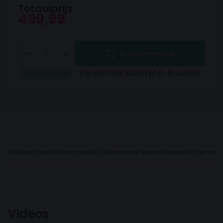
Totaalprijs
499,99
In winkelwagen
Verwachte levertijd 6-8 weken
Op voorraad
Videos
Productinformatie
FAQ
Technische specificaties
Laat je meni
Videos