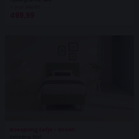
Opbergruimte: Nee
Vanaf
899,99
Oorspronkelijke prijs was: 899,99.
Huidige prijs is: 499,99.
499,99
Boxspring Eefje - Groen
Bekleding: Stof