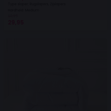
Type slaper: Rugslapers, Zijslapers
Hardheid: Medium
69,95
Oorspronkelijke prijs was: 69,95.
Huidige prijs is: 29,95.
29,95