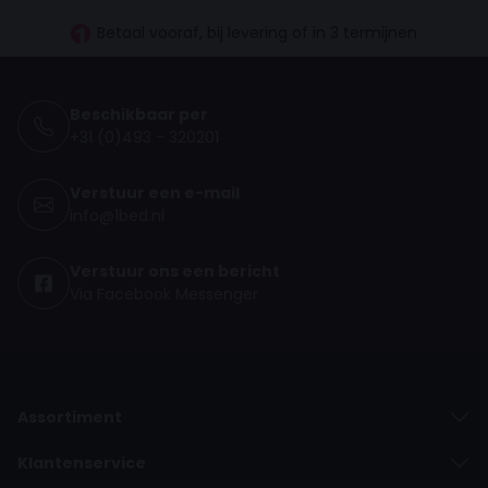
Vanaf €100.- gratis levering
Betaal vooraf, bij levering of in 3 termijnen
Beschikbaar per
+31 (0)493 - 320201
Verstuur een e-mail
info@1bed.nl
Verstuur ons een bericht
Via Facebook Messenger
Assortiment
Klantenservice