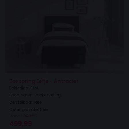
Boxspring Eefje - Antraciet
Bekleding: Stof
Soort veren: Pocketvering
Verstelbaar: Nee
Opbergruimte: Nee
Vanaf
899,99
Oorspronkelijke prijs was: 899,99.
Huidige prijs is: 499,99.
499,99