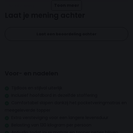
gebruik, waardoor jij langer van een goede nachtrust
Toon meer
Maatvoering
geniet.
Eenpersoons
Laat je mening achter
Verstelbaar
Bestel boxspring Eefje vandaag nog en wordt elke
morgen uitgerust wakker!
Laat een beoordeling achter
Opbergruimte
Inhoud box
Solide houten frame afgedekt met wattering en schuim
Voor- en nadelen
Topper
Tijdloos en stijlvol uiterlijk
Topper hoogte
Inclusief hoofdbord in dezelfde stoffering
5 cm
Comfortabel slapen dankzij het pocketveringmatras en
meegeleverde topper
Inhoud topper
Extra versteviging voor een langere levensduur
Comfortschuim
Belasting van 130 kilogram per persoon
Anti-slip zodat jouw matras en topper netjes blijven