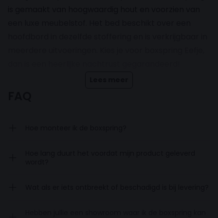
is gemaakt van hoogwaardig hout en voorzien van
een luxe meubelstof. Het bed beschikt over een
hoofdbord in dezelfde stoffering en is verkrijgbaar in
meerdere uitvoeringen. Kies je voor boxspring Eefje,
dan is een heerlijke nachtrust gegarandeerd!
Lees meer
Inclusief pocketveringmatras en
FAQ
topdekmatras
Hoe monteer ik de boxspring?
De boxspring wordt compleet geleverd en komt
inclusief pocketveringmatras en een topdekmatras.
Hoe lang duurt het voordat mijn product geleverd
Deze zorgen samen voor een betere drukverdeling
wordt?
waardoor je comfortabel ligt. Het matras heeft 7
Wat als er iets ontbreekt of beschadigd is bij levering?
comfortzones en een dikte van 20cm. De topper,
gemaakt van comfortschuim is 5cm dik.
Hebben jullie een showroom waar ik de boxspring kan