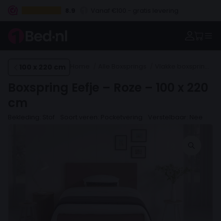
8.9
Betaal vooraf, bij levering of in 3 termijnen
100 x 220 cm
Home
Alle Boxsprings
Vlakke boxsprings
Boxspring Eefje – Roze – 100 x 220
cm
Bekleding: Stof
Soort veren: Pocketvering
Verstelbaar: Nee