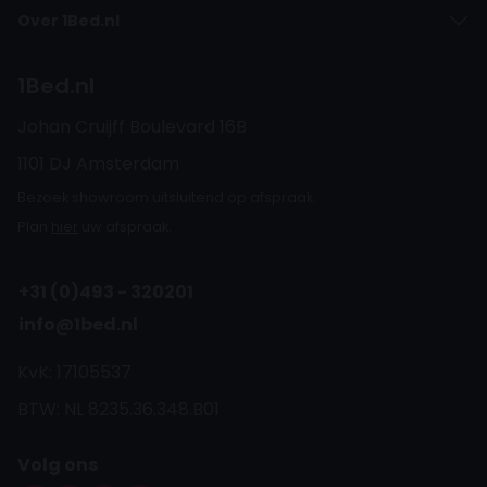
Over 1Bed.nl
1Bed.nl
Johan Cruijff Boulevard 16B
1101 DJ Amsterdam
Bezoek showroom uitsluitend op afspraak.
Plan
hier
uw afspraak.
+31 (0)493 - 320201
info@1bed.nl
KvK: 17105537
BTW: NL 8235.36.348.B01
Volg ons