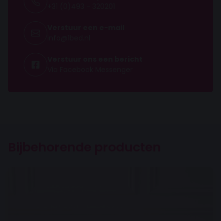
+31 (0)493 - 320201
Comfortzones
7-zone
Verstuur een e-mail
info@1bed.nl
Matras hoogte
18 cm
Verstuur ons een bericht
Via Facebook Messenger
Maximaal gewicht
130 kilo
Schimmelwerend
Soort veren
Bijbehorende producten
Pocketvering
Aantal veren
300
Poten