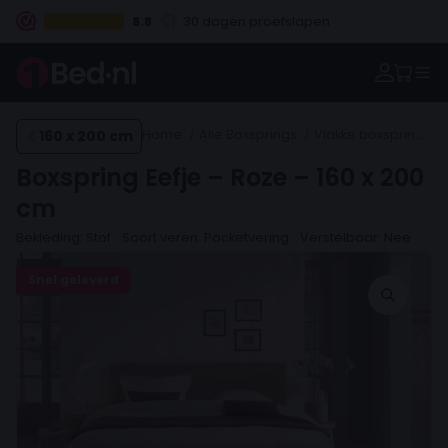
8.8
30 dagen proefslapen
Vanaf €100.- gratis levering NL
Betaal vooraf, bij levering of in 3 termijnen
160 x 200 cm
Home
Alle Boxsprings
Vlakke boxsprings
Boxspring Eefje – Roze – 160 x 200
cm
Bekleding: Stof
Soort veren: Pocketvering
Verstelbaar: Nee
Snel geleverd