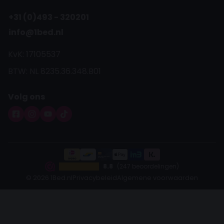
+31 (0)493 - 320201
info@1bed.nl
KvK: 17105537
BTW: NL 8235.36.348.B01
Volg ons
8.8
(247 beoordelingen)
© 2026 1Bed.nl
Privacybeleid
Algemene voorwaarden