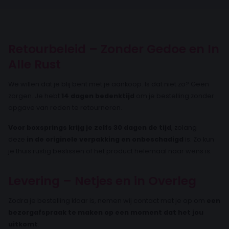
Retourbeleid – Zonder Gedoe en In
Alle Rust
We willen dat je blij bent met je aankoop. Is dat niet zo? Geen
zorgen. Je hebt
14 dagen bedenktijd
om je bestelling zonder
opgave van reden te retourneren.
Voor boxsprings krijg je zelfs 30 dagen de tijd
, zolang
deze
in de originele verpakking en onbeschadigd
is. Zo kun
je thuis rustig beslissen of het product helemaal naar wens is.
Levering – Netjes en in Overleg
Zodra je bestelling klaar is, nemen wij contact met je op om
een
bezorgafspraak te maken op een moment dat het jou
uitkomt
.