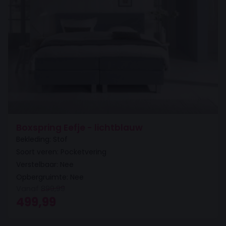
Boxspring Eefje - lichtblauw
Bekleding: Stof
Soort veren: Pocketvering
Verstelbaar: Nee
Opbergruimte: Nee
Vanaf
899,99
Oorspronkelijke prijs was: 899,99.
Huidige prijs is: 499,99.
499,99