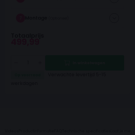
Montage
7
Totaalprijs
499,99
In winkelwagen
Verwachte levertijd 5-15
Op voorraad
werkdagen
Videos
Productinformatie
FAQ
Technische specificaties
Laat je meni