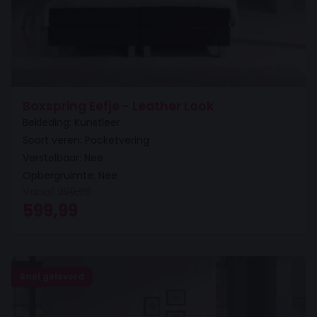
Boxspring Eefje - Leather Look
Bekleding: Kunstleer
Soort veren: Pocketvering
Verstelbaar: Nee
Opbergruimte: Nee
Vanaf
999,99
Oorspronkelijke prijs was: 999,99.
Huidige prijs is: 599,99.
599,99
Snel geleverd