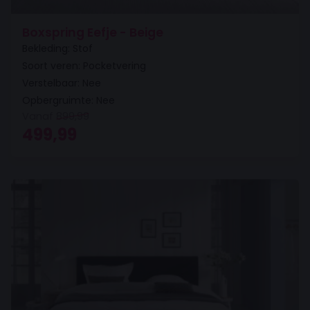
Boxspring Eefje - Beige
Bekleding: Stof
Soort veren: Pocketvering
Verstelbaar: Nee
Opbergruimte: Nee
Vanaf
899,99
Oorspronkelijke prijs was: 899,99.
Huidige prijs is: 499,99.
499,99