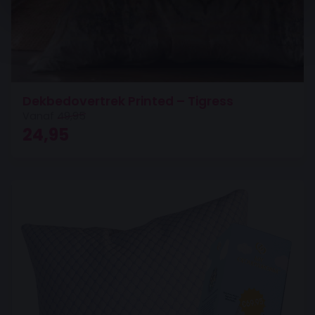
Dekbedovertrek Printed – Tigress
Vanaf
49,95
Oorspronkelijke prijs was: 49,95.
Huidige prijs is: 24,95.
24,95