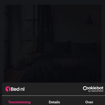
EAN
6154318094016
Toestemming
Details
Over