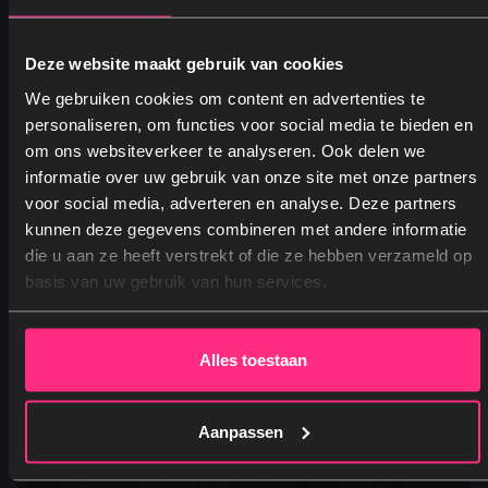
Dekbedovertrek Printed – Jungle Majesty
Leopard
Vanaf
49,95
Deze website maakt gebruik van cookies
Oorspronkelijke prijs was: 49,95.
Huidige prijs is: 24,95.
24,95
We gebruiken cookies om content en advertenties te
personaliseren, om functies voor social media te bieden en
om ons websiteverkeer te analyseren. Ook delen we
informatie over uw gebruik van onze site met onze partners
voor social media, adverteren en analyse. Deze partners
kunnen deze gegevens combineren met andere informatie
Ja, graag! →
die u aan ze heeft verstrekt of die ze hebben verzameld op
basis van uw gebruik van hun services.
Nee, dankjewel
Alles toestaan
Aanpassen