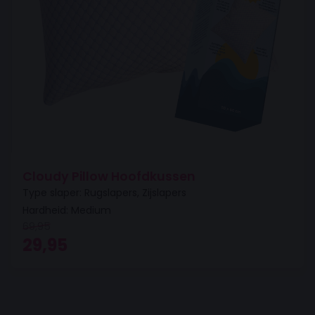
Cloudy Pillow Hoofdkussen
Type slaper: Rugslapers, Zijslapers
Hardheid: Medium
69,95
Oorspronkelijke prijs was: 69,95.
Huidige prijs is: 29,95.
29,95