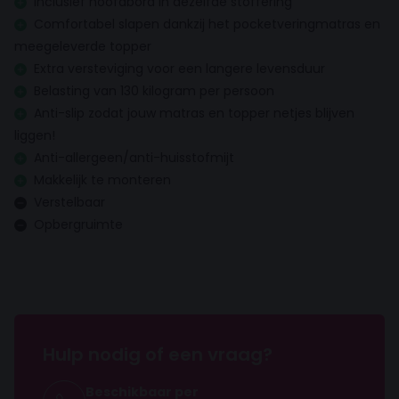
Topper hoogte
Inclusief hoofdbord in dezelfde stoffering
5 cm
Comfortabel slapen dankzij het pocketveringmatras en
meegeleverde topper
Inhoud topper
Extra versteviging voor een langere levensduur
Comfortschuim
Belasting van 130 kilogram per persoon
Anti-slip zodat jouw matras en topper netjes blijven
Hoofdbord
liggen!
Anti-allergeen/anti-huisstofmijt
Hoofdbord dikte
7 cm
Makkelijk te monteren
Verstelbaar
Hoofdbord hoogte
Opbergruimte
100 cm
Hoofdbord breedte
Gelijk aan de boxspring
Matras
Hulp nodig of een vraag?
Anti allergisch
Beschikbaar per