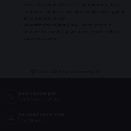
Belfius Pay Button of KBC/CBC-Betaalknop. Al deze
methoden verlopen via je eigen bankomgeving, snel
en zonder extra kosten.
Betaal in 3 termijnen (in3)
– Liever gespreid
betalen? Dat kan. In 3 gelijke delen, zonder rente of
verborgen kosten.
30 dagen proefslapen
Vanaf €100.- gratis levering NL
Betaal vooraf, bij levering of in 3 termijnen
Beschikbaar per
+31 (0)493 - 320201
Verstuur een e-mail
info@1bed.nl