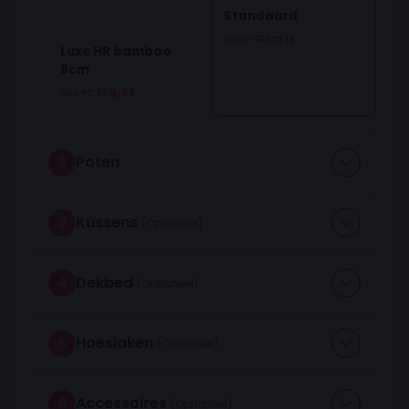
Standaard
Oorspronkelijke prijs was: 115,05.
Huidige prijs is: 0,00.
Gratis
115,05
Luxe HR bamboo
8cm
Oorspronkelijke prijs was: 295,00.
Huidige prijs is: 179,95.
179,95
295,00
Poten
2
Kussens
3
Dekbed
4
Hoeslaken
5
Accessoires
6