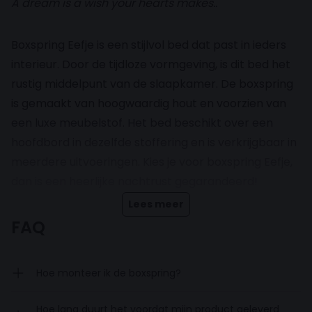
A dream is a wish your hearts makes..
Boxspring Eefje is een stijlvol bed dat past in ieders
interieur. Door de tijdloze vormgeving, is dit bed het
rustig middelpunt van de slaapkamer. De boxspring
is gemaakt van hoogwaardig hout en voorzien van
een luxe meubelstof. Het bed beschikt over een
hoofdbord in dezelfde stoffering en is verkrijgbaar in
meerdere uitvoeringen. Kies je voor boxspring Eefje,
dan is een heerlijke nachtrust gegarandeerd!
Lees meer
Inclusief pocketvering matrassen
FAQ
en topdekmatras
Hoe monteer ik de boxspring?
De boxspring wordt compleet geleverd en komt
inclusief 2 pocketvering matrassen en een
Hoe lang duurt het voordat mijn product geleverd