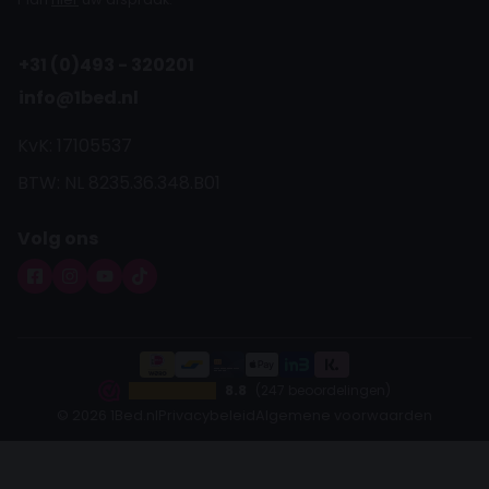
+31 (0)493 - 320201
info@1bed.nl
KvK: 17105537
BTW: NL 8235.36.348.B01
Volg ons
8.8
(247 beoordelingen)
© 2026 1Bed.nl
Privacybeleid
Algemene voorwaarden