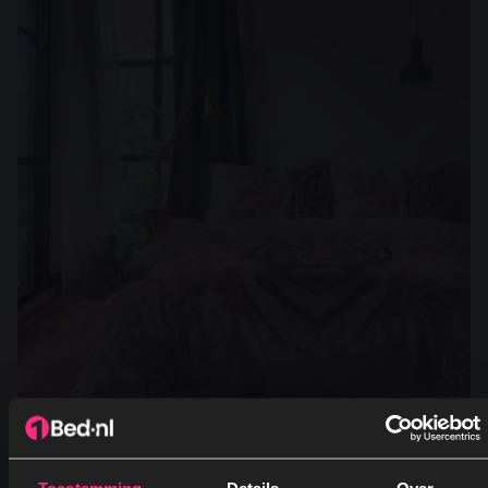
6154318085045
Dekbedovertrek Printed – Tigress