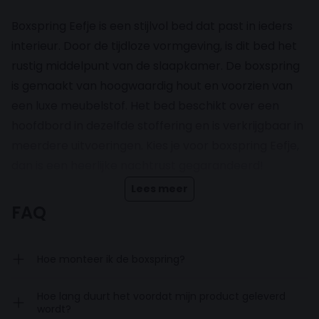
Boxspring Eefje is een stijlvol bed dat past in ieders
interieur. Door de tijdloze vormgeving, is dit bed het
rustig middelpunt van de slaapkamer. De boxspring
is gemaakt van hoogwaardig hout en voorzien van
een luxe meubelstof. Het bed beschikt over een
hoofdbord in dezelfde stoffering en is verkrijgbaar in
meerdere uitvoeringen. Kies je voor boxspring Eefje,
dan is een heerlijke nachtrust gegarandeerd!
Lees meer
Inclusief pocketveringmatras en
FAQ
topdekmatras
Hoe monteer ik de boxspring?
De boxspring wordt compleet geleverd en komt
inclusief pocketveringmatras en een topdekmatras.
Hoe lang duurt het voordat mijn product geleverd
Deze zorgen samen voor een betere drukverdeling
wordt?