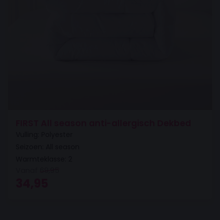
FIRST All season anti-allergisch Dekbed
Vulling: Polyester
Seizoen: All season
Warmteklasse: 2
Vanaf
69,95
Oorspronkelijke prijs was: 69,95.
Huidige prijs is: 34,95.
34,95