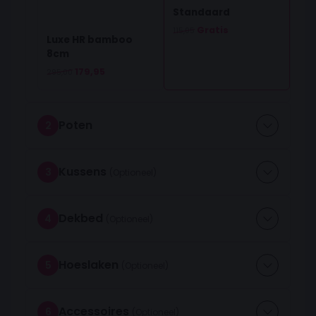
Standaard
Oorspronkelijke prijs was: 115,05.
Huidige prijs is: 0,00.
Gratis
115,05
Luxe HR bamboo
8cm
Oorspronkelijke prijs was: 295,00.
Huidige prijs is: 179,95.
179,95
295,00
Poten
2
Kussens
3
Dekbed
4
Hoeslaken
5
Accessoires
6