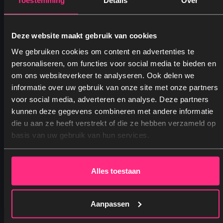
Toestemming
Details
Over
Vanaf
49,95
Oorspronkelijke prijs was: 49,95.
Huidige prijs is: 24,95.
24,95
Deze website maakt gebruik van cookies
We gebruiken cookies om content en advertenties te
personaliseren, om functies voor social media te bieden en
om ons websiteverkeer te analyseren. Ook delen we
informatie over uw gebruik van onze site met onze partners
voor social media, adverteren en analyse. Deze partners
kunnen deze gegevens combineren met andere informatie
Ja, graag! →
die u aan ze heeft verstrekt of die ze hebben verzameld op
basis van uw gebruik van hun services.
Nee, dankjewel
Alles toestaan
Aanpassen