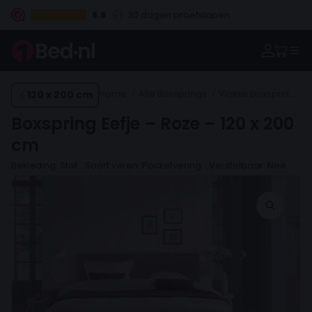
8.8
30 dagen proefslapen
Vanaf €100.- gratis levering NL
Betaal vooraf, bij levering of in 3 termijnen
120 x 200 cm
Home
Alle Boxsprings
Vlakke boxsprings
Boxspring Eefje – Roze – 120 x 200
cm
Bekleding: Stof
Soort veren: Pocketvering
Verstelbaar: Nee