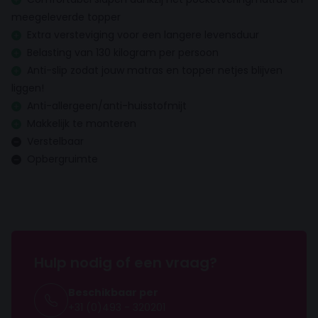
meegeleverde topper
Inhoud topper
Extra versteviging voor een langere levensduur
Comfortschuim
Belasting van 130 kilogram per persoon
Anti-slip zodat jouw matras en topper netjes blijven
Hoofdbord
liggen!
Anti-allergeen/anti-huisstofmijt
Hoofdbord dikte
7 cm
Makkelijk te monteren
Verstelbaar
Hoofdbord hoogte
Opbergruimte
100 cm
Hoofdbord breedte
Gelijk aan de boxspring
Matras
Hulp nodig of een vraag?
Anti allergisch
Beschikbaar per
+31 (0)493 - 320201