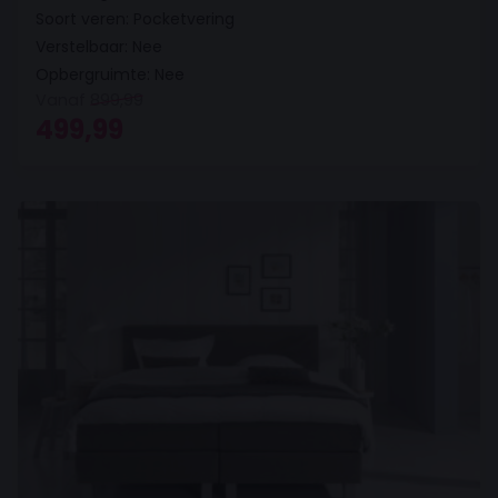
Soort veren: Pocketvering
Verstelbaar: Nee
Opbergruimte: Nee
Vanaf
899,99
Oorspronkelijke prijs was: 899,99.
Huidige prijs is: 499,99.
499,99