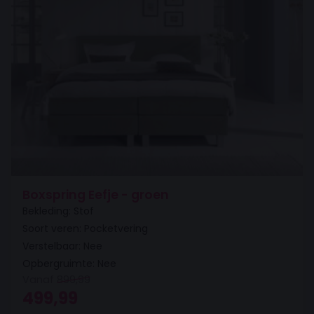
Boxspring Eefje - groen
Bekleding: Stof
Soort veren: Pocketvering
Verstelbaar: Nee
Opbergruimte: Nee
Vanaf
899,99
Oorspronkelijke prijs was: 899,99.
Huidige prijs is: 499,99.
499,99