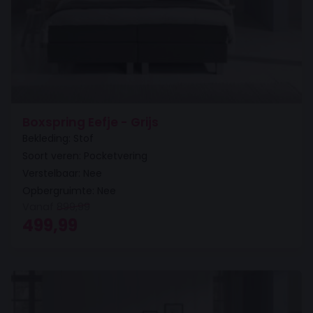
Boxspring Eefje - Grijs
Bekleding: Stof
Soort veren: Pocketvering
Verstelbaar: Nee
Opbergruimte: Nee
Vanaf
899,99
Oorspronkelijke prijs was: 899,99.
Huidige prijs is: 499,99.
499,99