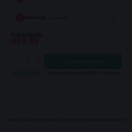
Montage
7
Totaalprijs
499,99
In winkelwagen
Verwachte levertijd 6-8 weken
Op voorraad
Videos
Productinformatie
FAQ
Technische specificaties
Laat je meni