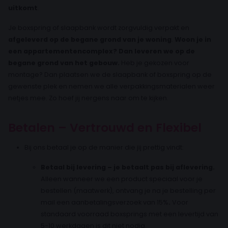
uitkomt
.
Je boxspring of slaapbank wordt zorgvuldig verpakt en
afgeleverd op de begane grond van je woning
.
Woon je in
een appartementencomplex? Dan leveren we op de
begane grond van het gebouw.
Heb je gekozen voor
montage? Dan plaatsen we de slaapbank of boxspring op de
gewenste plek en nemen we alle verpakkingsmaterialen weer
netjes mee. Zo hoef jij nergens naar om te kijken.
Betalen – Vertrouwd en Flexibel
Bij ons betaal je op de manier die jij prettig vindt:
Betaal bij levering – je betaalt pas bij aflevering.
Alleen wanneer we een product speciaal voor je
bestellen (maatwerk), ontvang je na je bestelling per
mail een aanbetalingsverzoek van 15%
.
Voor
standaard voorraad boxsprings met een levertijd van
5-10 werkdagen is dit niet nodig.