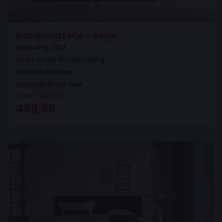
Boxspring Eefje - Beige
Bekleding: Stof
Soort veren: Pocketvering
Verstelbaar: Nee
Opbergruimte: Nee
Vanaf
899,99
Oorspronkelijke prijs was: 899,99.
Huidige prijs is: 499,99.
499,99