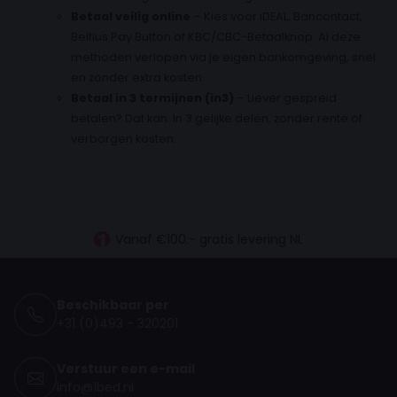
Betaal veilig online
– Kies voor iDEAL, Bancontact,
Belfius Pay Button of KBC/CBC-Betaalknop. Al deze
methoden verlopen via je eigen bankomgeving, snel
en zonder extra kosten.
Betaal in 3 termijnen (in3)
– Liever gespreid
betalen? Dat kan. In 3 gelijke delen, zonder rente of
verborgen kosten.
30 dagen proefslapen
Vanaf €100.- gratis levering NL
Betaal vooraf, bij levering of in 3 termijnen
Beschikbaar per
+31 (0)493 - 320201
Verstuur een e-mail
info@1bed.nl