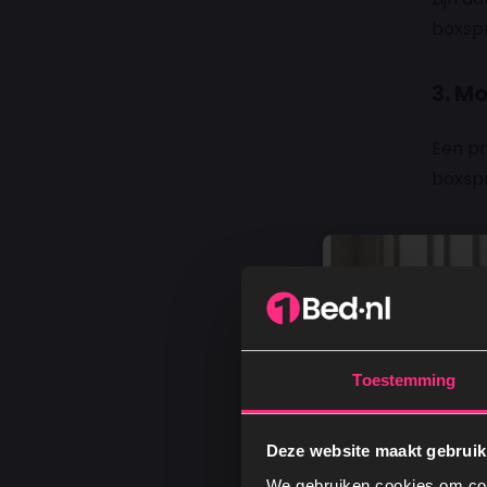
boxspr
3. M
Een pr
boxspr
He
Pl
Af
Bij el
je zek
Toestemming
losse 
Deze website maakt gebruik
4. O
We gebruiken cookies om cont