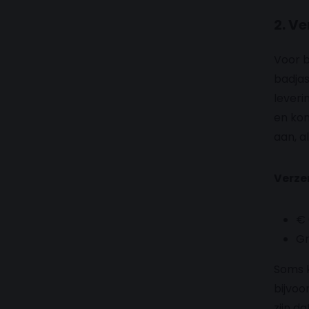
2. V
Voor b
badjas
leveri
en kom
aan, a
Verze
€ 
Gr
Soms k
bijvoo
zijn d