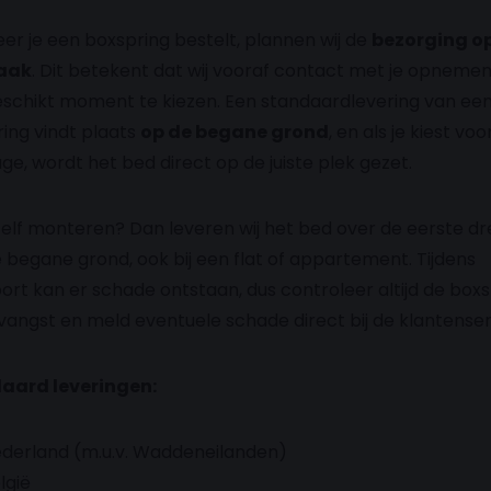
r je een boxspring bestelt, plannen wij de
bezorging o
aak
. Dit betekent dat wij vooraf contact met je opneme
schikt moment te kiezen. Een standaardlevering van ee
ing vindt plaats
op de begane grond
, en als je kiest voo
e, wordt het bed direct op de juiste plek gezet.
 zelf monteren? Dan leveren wij het bed over de eerste d
 begane grond, ook bij een flat of appartement. Tijdens
ort kan er schade ontstaan, dus controleer altijd de box
tvangst en meld eventuele schade direct bij de klantenser
aard leveringen:
derland (m.u.v. Waddeneilanden)
lgië