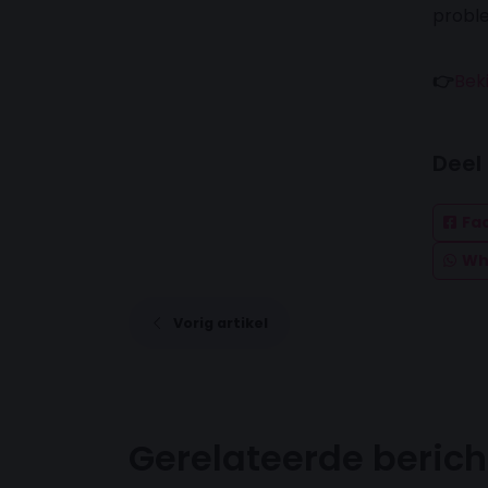
proble
👉
Bek
Deel
Fa
Wh
Vorig artikel
Gerelateerde beric