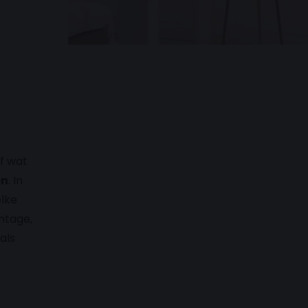
f wat
en
. In
elke
ntage,
als