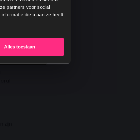
ze partners voor social
nformatie die u aan ze heeft
! →
wel
Alles toestaan
route
a
ooraf
 zijn