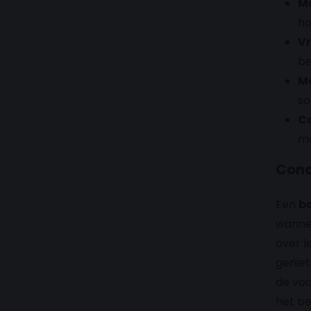
Me
ho
Vr
be
Ma
so
Co
mo
Conc
Een
b
wannee
over l
geniet
de voo
het be