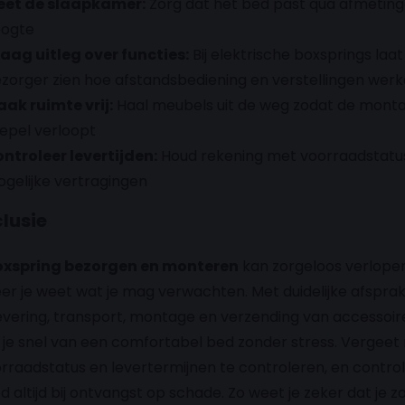
et de slaapkamer:
Zorg dat het bed past qua afmetin
ogte
aag uitleg over functies:
Bij elektrische boxsprings laat
zorger zien hoe afstandsbediening en verstellingen wer
ak ruimte vrij:
Haal meubels uit de weg zodat de mont
epel verloopt
ntroleer levertijden:
Houd rekening met voorraadstatu
gelijke vertragingen
lusie
oxspring bezorgen en monteren
kan zorgeloos verlope
r je weet wat je mag verwachten. Met duidelijke afspra
evering, transport, montage en verzending van accessoir
 je snel van een comfortabel bed zonder stress. Vergeet 
rraadstatus en levertermijnen te controleren, en contro
d altijd bij ontvangst op schade. Zo weet je zeker dat je 