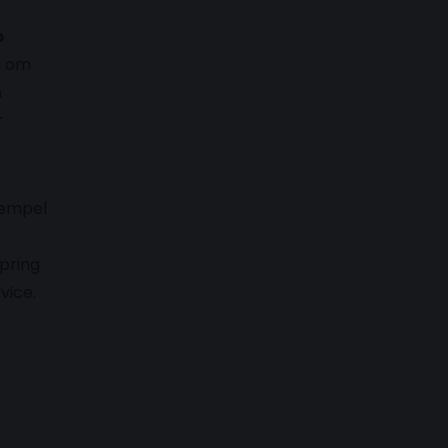
p
n om
n
r
rempel
spring
vice.