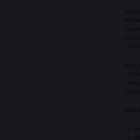
Wannee
afspr
een ge
boxspr
montag
Wil je
van de
transp
bij on
Stand
Ne
Be