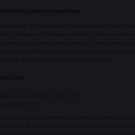
erzending van accessoires
estellingen van accessoires zoals dekbedden, hoofdkuss
sen, hoeslakens of dekbedovertrekken geldt een andere
ng. Deze worden verzonden via PostNL of een pakketbezo
en meestal de eerstvolgende werkdag tussen 9:00 en 18
l kunnen wij het exacte tijdstip niet garanderen.
ndkosten:
6,95 voor bestellingen onder € 100
atis vanaf € 100
an een bestelling gedeeltelijk geleverd worden. Bestel je
rbeeld een boxspring samen met textielartikelen, dan ka
at de accessoires alvast per post worden verstuurd, en de