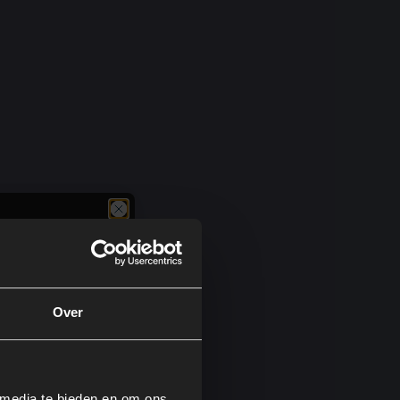
en
zodat
met
Over
 media te bieden en om ons