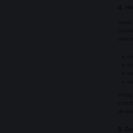
4. H
Naast 
(onder
beschi
Ee
Ex
St
Ee
Vraag 
contro
de lan
5. D