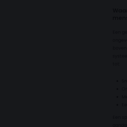
Waar
men
Een ge
ongeve
boven 
systee
tot:
Sn
On
Me
Ee
Een s
aandac