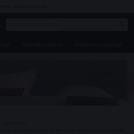
€100.- gratis levering NL
 vooraf, bij levering of in 3 termijnen
rings
Opbergboxsprings
Elektrische Boxsprings
Hulp 
Hulp 
Hulp 
Hulp 
Hulp 
Bezoe
Bezoe
Bezoe
Bezoe
Bezoe
ons ​​v
ons ​​v
ons ​​v
ons ​​v
ons ​​v
Kennisbank
pring voor zware slapers: zo kies je een stevig en duurzaam bed