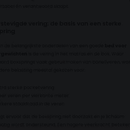
tabel én verantwoord slaapt.
rstevigde vering: de basis van een sterke
pring
n de belangrijkste onderdelen van een goede
bed voor
rgewichten
is de vering in het matras en de box. Waar
ard boxsprings vaak gebruikmaken van bonellveren, word
ere belasting meestal gekozen voor:
tra sterke pocketvering
er veren per vierkante meter
kkere staaldraad in de veren
rgt ervoor dat de boxspring niet doorzakt en je lichaam
matig wordt ondersteund. Een hogere veerkracht beteke