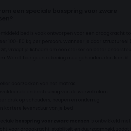
om een speciale boxspring voor zware
sen?
middeld bed is vaak ontworpen voor een draagkracht to
er 100–110 kg per persoon. Wanneer je daar structureel 
zit, vraagt je lichaam om een sterker en beter onderste
m. Wordt hier geen rekening mee gehouden, dan kan dit 
eller doorzakken van het matras
voldoende ondersteuning van de wervelkolom
er druk op schouders, heupen en onderrug
n kortere levensduur van je bed
peciale
boxspring voor zware mensen
is ontwikkeld met
ht voor draagkracht, stabiliteit en duurzaamheid, zodat 