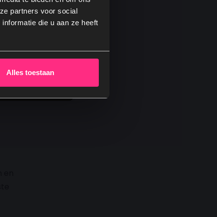
ze partners voor social
nformatie die u aan ze heeft
! →
speelt
or
r de
wel
Alles toestaan
n en
ste