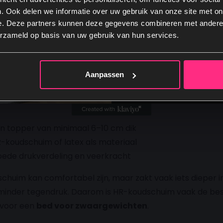
en stevige topper maakt het verschil
. Ook delen we informatie over uw gebruik van onze site met on
e. Deze partners kunnen deze gegevens combineren met andere i
Ja, graag
ensen onderschatten het belang van een topper. Toch 
erzameld op basis van uw gebruik van hun services.
n grote rol in het comfort van een
stevige boxspring
. Vo
slapers geldt: hoe steviger en dikker de topper, hoe bete
Nee, dankje
teuning.
Aanpassen
ij voorkeur voor:
n topper van minimaal 6–10 cm dik
-koudschuim of latex als materiaal
ede drukverdeling en veerkracht
chuim kan comfortabel zijn, maar zakt vaak iets dieper i
minder tegendruk. Daarom is HR-koudschuim vaak de be
 voor een
bed voor zwaargewichten
.