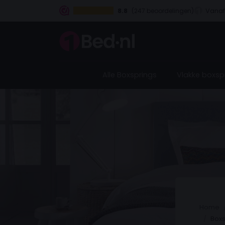
8.8
(247 beoordelingen)
Vanaf 
Betaal
Alle Boxsprings
Vlakke boxsp
Alle Boxsprings
Vlakke boxsprings
Opbergboxsprings
Elektrische Boxsprings
Categorieën
90 x 200 cm
90 x 200 cm
140 x 200 cm
90 x 200 cm
Overige
90 x 210 cm
90 x 210 cm
140 x 210 cm
90 x 210 cm
Beddengoed
90 x 220 cm
90 x 220 cm
140 x 220 cm
90 x 220 cm
100 x 200 cm
100 x 200 cm
160 x 200 cm
100 x 200 cm
100 x 210 cm
100 x 210 cm
160 x 210 cm
100 x 210 cm
100 x 220 cm
100 x 220 cm
160 x 220 cm
100 x 220 cm
Home
120 x 200 cm
120 x 200 cm
180 x 200 cm
140x200 cm
Boxs
120 x 210 cm
120 × 210 cm
180 x 210 cm
140x210 cm