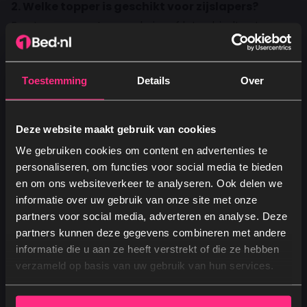
2. Welke topper is geschikt voor zijslapers?
Een topper van traagschuim of latex biedt extra
drukverlichting. Traagschuim past zich volledig aan
je lichaamsvorm aan, terwijl latex veerkracht en
Toestemming
Details
Over
ventilatie biedt. Beide zorgen voor een comfortabele
en gezonde zijligging.
Deze website maakt gebruik van cookies
3. Hoe kies ik de juiste hardheid van een
We gebruiken cookies om content en advertenties te
boxspring als zijslaper?
personaliseren, om functies voor social media te bieden
Medium tot iets zachtere matrassen zijn vaak ideaal
en om ons websiteverkeer te analyseren. Ook delen we
voor zijslapers, omdat ze voldoende inzinking bij
informatie over uw gebruik van onze site met onze
partners voor social media, adverteren en analyse. Deze
schouders en heupen mogelijk maken zonder de
partners kunnen deze gegevens combineren met andere
taille door te laten zakken. Persoonlijk gewicht en
Ja, graag! →
informatie die u aan ze heeft verstrekt of die ze hebben
voorkeur spelen hierbij ook een rol.
verzameld op basis van uw gebruik van hun services.
Nee, dankjewel
4. Kan een zijslaper profiteren van een zone-