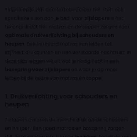
Slapen op je zij is comfortabel, maar het stelt ook
specifieke eisen aan je bed. Voor
zijslapers
is het
belangrijk dat het matras en de topper zorgen voor
optimale drukverlichting bij schouders en
heupen
. Een verkeerd matras kan leiden tot
stijfheid, drukpunten en een verstoorde nachtrust. In
deze gids leggen we uit wat je nodig hebt in een
boxspring voor zijslapers
en waar je op moet
letten bij de keuze van matras en topper.
1. Drukverlichting voor schouders en
heupen
Zijslapers ervaren de meeste druk op de schouders
en heupen. Een goed matras en boxspring zorgen
dat deze punten iets kunnen
inzinken
, terwijl de rest