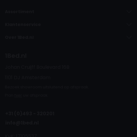
Assortiment
Klantenservice
Over 1Bed.nl
1Bed.nl
Johan Cruijff Boulevard 16B
1101 DJ Amsterdam
Bezoek showroom uitsluitend op afspraak.
Plan
hier
uw afspraak.
+31 (0)493 - 320201
info@1bed.nl
KvK: 17105537