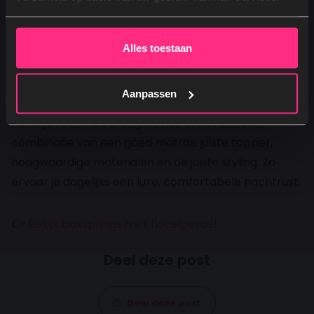
luxe aanvoelen, zonder dat je hoeft te overnachten
Nee, dankjewel
in een hotel.
Alles toestaan
Conclusie
Aanpassen
Ja, door een boxspring te kopen kan je het echte
hotelgevoel thuis brengen. Het draait om een
combinatie van een goed matras, juiste topper,
hoogwaardige materialen en de juiste styling. Zo
ervaar je dagelijks een luxe, comfortabele nachtrust.
👉
Bekijk boxsprings met hotelgevoel
Deel deze post
Deel deze post