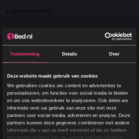
4. Visueel comfort
Een mooi hoofdbord en neutrale kleuren zorgen
voor dat luxe hotelgevoel.
Bedsprei en kussens maken het af.
Toestemming
Details
Over
Extra tips voor het hotelgevoel thuis
Regelmatig draaien van het matras
verlengt
Deze website maakt gebruik van cookies
de levensduur en behoudt het comfort.
We gebruiken cookies om content en advertenties te
Ventilatie
van de boxspring voorkomt
personaliseren, om functies voor social media te bieden
en om ons websiteverkeer te analyseren. Ook delen we
warmteopbouw, net als in hotels.
informatie over uw gebruik van onze site met onze
Onderhoud
: een goed bedbeschermingslaken
partners voor social media, adverteren en analyse. Deze
houdt je boxspring fris en schoon.
partners kunnen deze gegevens combineren met andere
Ja, graag! →
informatie die u aan ze heeft verstrekt of die ze hebben
Door deze kleine aanpassingen kan je slaapkamer
verzameld op basis van uw gebruik van hun services.