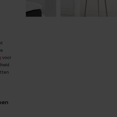
et
de
g
voor
dheid
etten
ben