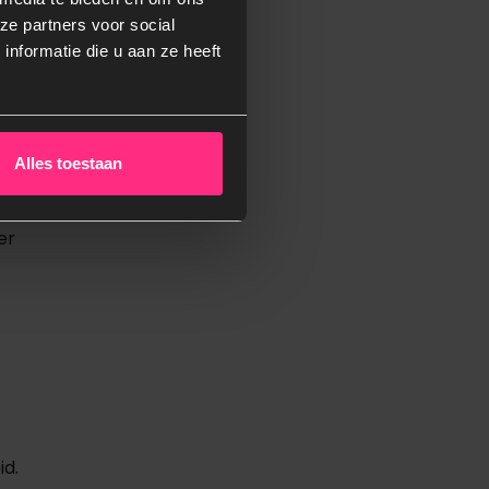
ze partners voor social
nformatie die u aan ze heeft
en en
Alles toestaan
er
id.