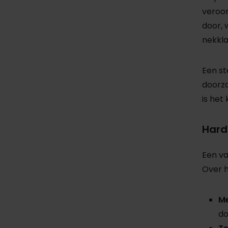
veroor
door, 
nekkla
Een st
doorza
is het
Hard
Een va
Over h
Me
do