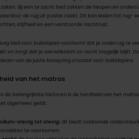
zaken. Bij een te zacht bed zakken de heupen en onderr
waardoor de rug uit positie raakt. Dit kan leiden tot rug- e
chten, stijfheid en een verstoorde nachtrust.
evig bed voor buikslapen voorkomt dat je onderrug te ve
kt en zorgt dat je wervelkolom zo recht mogelijk blijft. 
 kiezen van de juiste boxspring cruciaal voor buikslapers.
heid van het matras
n de belangrijkste factoren is de hardheid van het matra
et algemeen geldt:
dium-stevig tot stevig:
dit biedt voldoende ondersteun
orzakken te voorkomen.