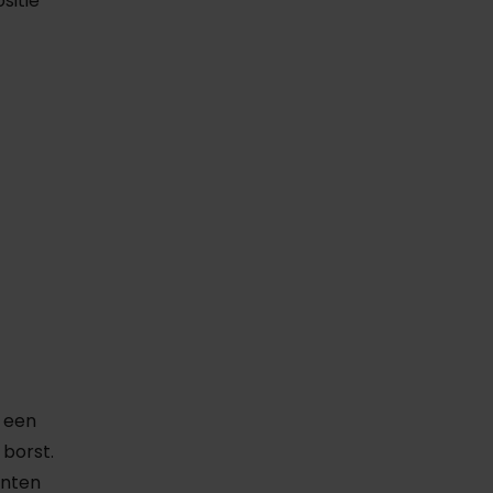
sitie
 een
 borst.
unten