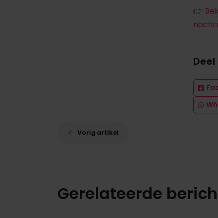
👉
Bek
nachtr
Deel
Fa
Wh
Vorig artikel
Gerelateerde beric