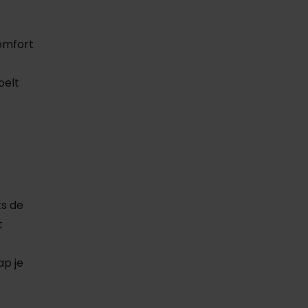
omfort
oelt
ts de
t
p je