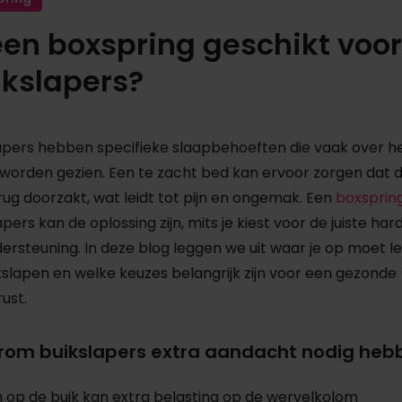
een boxspring geschikt voor
ikslapers?
apers hebben specifieke slaapbehoeften die vaak over h
worden gezien. Een te zacht bed kan ervoor zorgen dat 
ug doorzakt, wat leidt tot pijn en ongemak. Een
boxsprin
apers kan de oplossing zijn, mits je kiest voor de juiste har
ersteuning. In deze blog leggen we uit waar je op moet l
ikslapen en welke keuzes belangrijk zijn voor een gezonde
ust.
om buikslapers extra aandacht nodig heb
 op de buik kan extra belasting op de wervelkolom