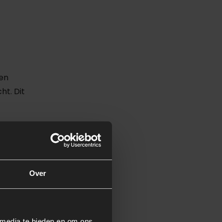
en
ht. Dit
bieden,
al om
Over
 media te bieden en om ons