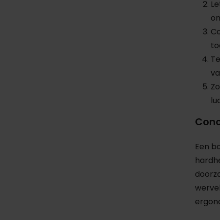
Le
on
Co
to
Te
va
Zo
lu
Conc
Een bo
hardhe
doorz
wervel
ergono