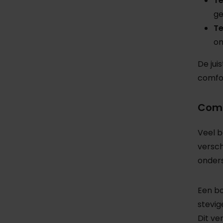
Te
ge
Te
on
De jui
comfor
Comf
Veel b
versch
onders
Een bo
stevig
Dit ve