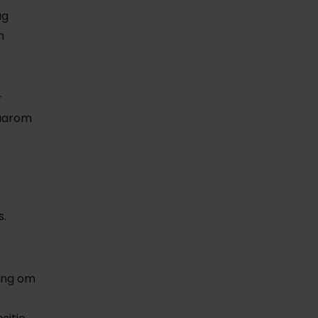
ug
n
r
Daarom
s.
ing om