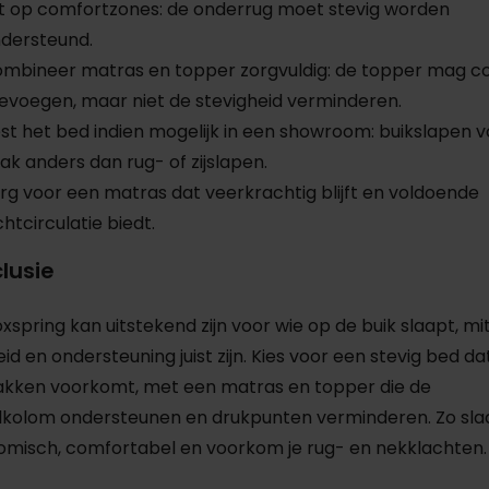
t op comfortzones: de onderrug moet stevig worden
dersteund.
mbineer matras en topper zorgvuldig: de topper mag c
evoegen, maar niet de stevigheid verminderen.
st het bed indien mogelijk in een showroom: buikslapen v
ak anders dan rug- of zijslapen.
rg voor een matras dat veerkrachtig blijft en voldoende
chtcirculatie biedt.
lusie
xspring kan uitstekend zijn voor wie op de buik slaapt, mi
id en ondersteuning juist zijn. Kies voor een stevig bed da
akken voorkomt, met een matras en topper die de
kolom ondersteunen en drukpunten verminderen. Zo slaa
misch, comfortabel en voorkom je rug- en nekklachten.