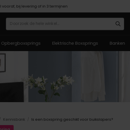
gen proefslapen
 €100.- gratis levering
 vooraf, bij levering of in 3 termijnen
Opbergboxsprings
Elektrische Boxsprings
Banken
Hulp 
Hulp 
Hulp 
Hulp 
Hulp 
Bezoe
Bezoe
Bezoe
Bezoe
Bezoe
ons ​​v
ons ​​v
ons ​​v
ons ​​v
ons ​​v
Kennisbank
Is een boxspring geschikt voor buikslapers?
pring