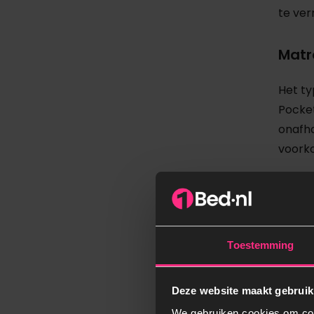
te ver
Matr
Het ty
Pocket
onafha
voorko
Daarna
zonder
buiksl
Toestemming
de nat
Risi
Deze website maakt gebruik
We gebruiken cookies om cont