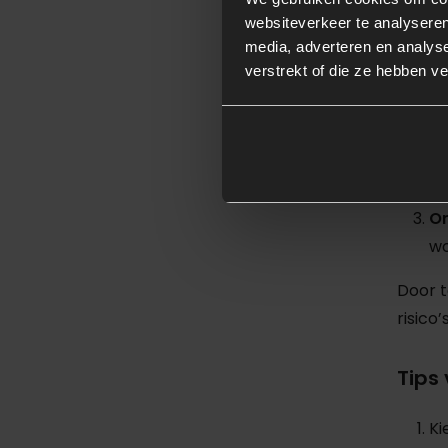
Een bo
websiteverkeer te analyseren
probl
media, adverteren en analys
verstrekt of die ze hebben v
Do
sp
Ve
cr
On
wo
Door t
risico
Tips
Ki