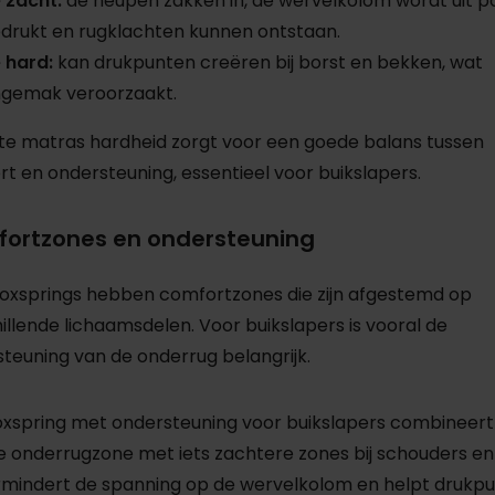
 zacht:
de heupen zakken in, de wervelkolom wordt uit po
drukt en rugklachten kunnen ontstaan.
 hard:
kan drukpunten creëren bij borst en bekken, wat
gemak veroorzaakt.
ste matras hardheid zorgt voor een goede balans tussen
t en ondersteuning, essentieel voor buikslapers.
ortzones en ondersteuning
oxsprings hebben comfortzones die zijn afgestemd op
illende lichaamsdelen. Voor buikslapers is vooral de
teuning van de onderrug belangrijk.
xspring met ondersteuning voor buikslapers combineert
e onderrugzone met iets zachtere zones bij schouders en
rmindert de spanning op de wervelkolom en helpt drukp