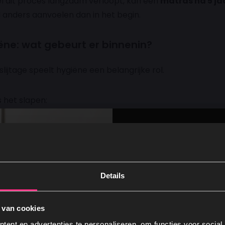
 dit proces langzaam verloopt, kan een
matras na 5 ja
l anders aanvoelen dan in het begin.
ëne: wat gebeurt er binnenin?
slijtage speelt hygiëne een belangrijke rol.
s het slapen:
rliest een persoon gemiddeld vocht per nacht
apelen huidcellen zich op
n stof zich ophopen
Details
bij goed ventileren en regelmatig luchten verandert de
nische toestand van een
matras na 5 jaar
.
 van cookies
trasbeschermer en goede ventilatie kunnen dit proces
ent en advertenties te personaliseren, om functies voor social