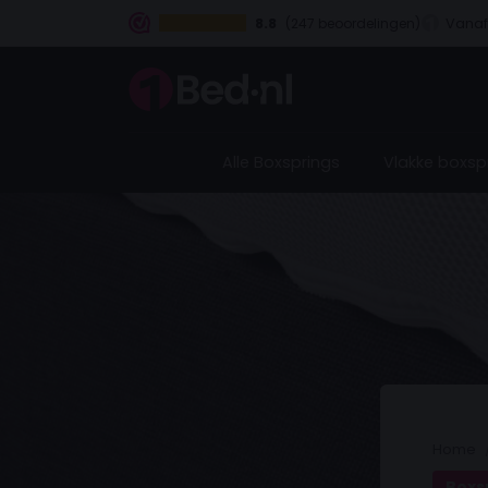
8.8
(247 beoordelingen)
Vanaf 
Betaal
Alle Boxsprings
Vlakke boxsp
Alle Boxsprings
Vlakke boxsprings
Opbergboxsprings
Elektrische Boxsprings
Categorieën
90 x 200 cm
90 x 200 cm
140 x 200 cm
90 x 200 cm
Overige
90 x 210 cm
90 x 210 cm
140 x 210 cm
90 x 210 cm
Beddengoed
90 x 220 cm
90 x 220 cm
140 x 220 cm
90 x 220 cm
100 x 200 cm
100 x 200 cm
160 x 200 cm
100 x 200 cm
100 x 210 cm
100 x 210 cm
160 x 210 cm
100 x 210 cm
100 x 220 cm
100 x 220 cm
160 x 220 cm
100 x 220 cm
Home
120 x 200 cm
120 x 200 cm
180 x 200 cm
140x200 cm
Boxs
120 x 210 cm
120 × 210 cm
180 x 210 cm
140x210 cm