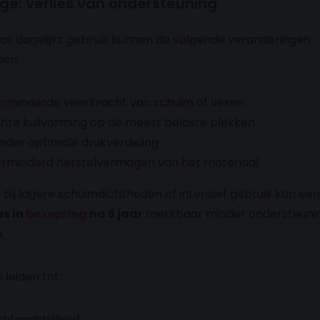
age: verlies van ondersteuning
aar dagelijks gebruik kunnen de volgende veranderingen
den:
rminderde veerkracht van schuim of veren
chte kuilvorming op de meest belaste plekken
nder optimale drukverdeling
rminderd herstelvermogen van het materiaal
 bij lagere schuimdichtheden of intensief gebruik kan een
s in
boxspring
na 5 jaar
merkbaar minder ondersteuni
.
 leiden tot:
htendstijfheid