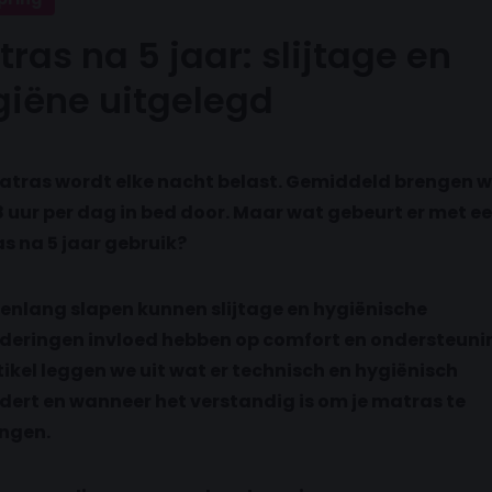
ras na 5 jaar: slijtage en
giëne uitgelegd
atras wordt elke nacht belast. Gemiddeld brengen w
8 uur per dag in bed door. Maar wat gebeurt er met e
s na 5 jaar gebruik?
renlang slapen kunnen slijtage en hygiënische
deringen invloed hebben op comfort en ondersteunin
tikel leggen we uit wat er technisch en hygiënisch
dert en wanneer het verstandig is om je matras te
ngen.