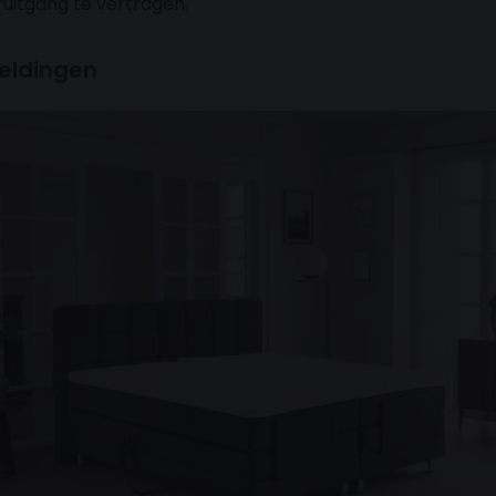
uitgang te vertragen.
eldingen