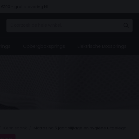
€100.- gratis levering NL
 vooraf, bij levering of in 3 termijnen
rings
Opbergboxsprings
Elektrische Boxsprings
Hulp 
Hulp 
Hulp 
Hulp 
Hulp 
Bezoe
Bezoe
Bezoe
Bezoe
Bezoe
ons ​​v
ons ​​v
ons ​​v
ons ​​v
ons ​​v
Kennisbank
Matras na 5 jaar: slijtage en hygiëne uitgelegd
pring