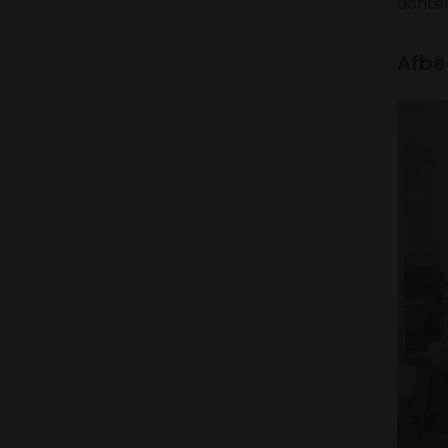
achter
Afbe