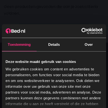
Geen producten gevonden die aan je zoekcriteria
voldoen.
30 dagen proefslapen
Vanaf €100.- gratis levering
Betaal vooraf, bij levering of in 3 termijnen
Toestemming
Details
Over
Beschikbaar per
+31 (0)493 - 320201
Deze website maakt gebruik van cookies
We gebruiken cookies om content en advertenties te
Verstuur een e-mail
personaliseren, om functies voor social media te bieden
info@1bed.nl
en om ons websiteverkeer te analyseren. Ook delen we
informatie over uw gebruik van onze site met onze
Verstuur ons een bericht
partners voor social media, adverteren en analyse. Deze
Via Facebook Messenger
partners kunnen deze gegevens combineren met andere
Ja, graag! →
informatie die u aan ze heeft verstrekt of die ze hebben