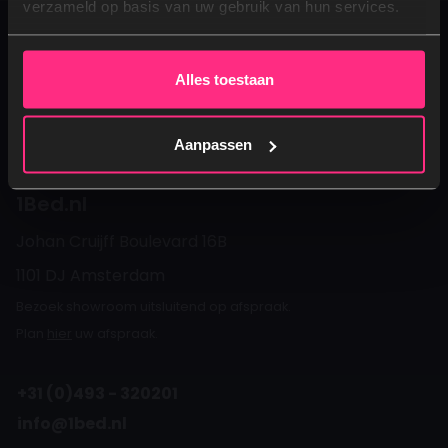
verzameld op basis van uw gebruik van hun services.
Nee, dankjewel
Assortiment
Alles toestaan
Klantenservice
Over 1Bed.nl
Aanpassen
1Bed.nl
Johan Cruijff Boulevard 16B
1101 DJ Amsterdam
Bezoek showroom uitsluitend op afspraak.
Plan
hier
uw afspraak.
+31 (0)493 - 320201
info@1bed.nl