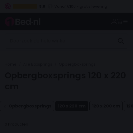
8.8
Vanaf €100.- gratis levering
Betaal vooraf, bij levering of in 3 termijnen
Home
Alle Boxsprings
Opbergboxsprings
Opbergboxsprings 120 x 220
cm
Opbergboxsprings
120 x 220 cm
120 x 200 cm
12
0 Producten