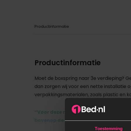
Productinformatie
Productinformatie
Moet de boxspring naar 3e verdieping? Ge
dan zorgen wij voor een nette installatie
verpakkingsmaterialen, zoals plastic en k
“Voor deze montageservice geldt een e
bovenop de standaard levertijd.”
Toestemming