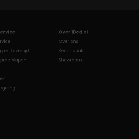
ervice
Over 1Bed.nl
rvice
Over ons
g en Levertijd
Kennisbank
 proefslapen
Showroom
n
ren
egeling