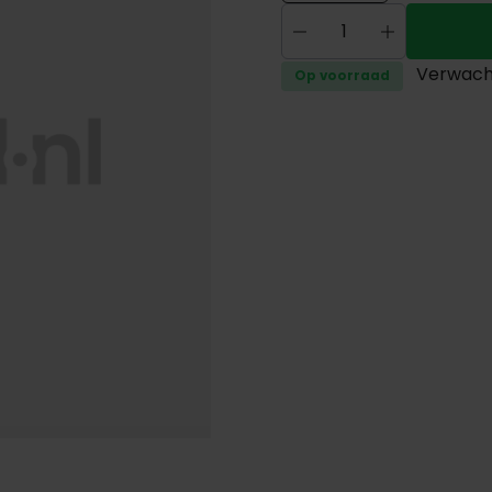
karton, direct weer mee
extra levertijd van 1
Verwacht
levertijd.”
Op voorraad