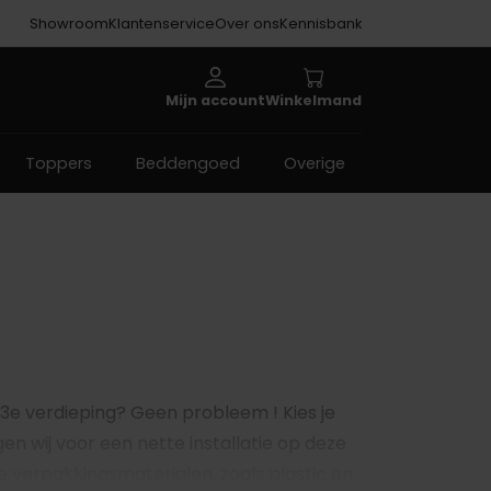
Showroom
Klantenservice
Over ons
Kennisbank
Mijn account
Winkelmand
Toppers
Beddengoed
Overige
nodig of een vraag?
nodig of een vraag?
nodig of een vraag?
nodig of een vraag?
nodig of een vraag?
k de
k de
k de
k de
k de
klantenservice pagina
klantenservice pagina
klantenservice pagina
klantenservice pagina
klantenservice pagina
of bereik
of bereik
of bereik
of bereik
of bereik
ia de volgende contactopties.
ia de volgende contactopties.
ia de volgende contactopties.
ia de volgende contactopties.
ia de volgende contactopties.
Beschikbaar per
Beschikbaar per
Beschikbaar per
Beschikbaar per
Beschikbaar per
3e verdieping? Geen probleem ! Kies je
+31 (0)493 - 320201
+31 (0)493 - 320201
+31 (0)493 - 320201
+31 (0)493 - 320201
+31 (0)493 - 320201
en wij voor een nette installatie op deze
Verstuur een e-mail
Verstuur een e-mail
Verstuur een e-mail
Verstuur een e-mail
Verstuur een e-mail
info@1bed.nl
info@1bed.nl
info@1bed.nl
info@1bed.nl
info@1bed.nl
e verpakkingsmaterialen, zoals plastic en