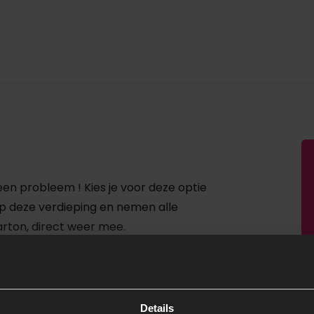
en probleem ! Kies je voor deze optie
 op deze verdieping en nemen alle
arton, direct weer mee.
xtra levertijd van 15 werkdagen
Details