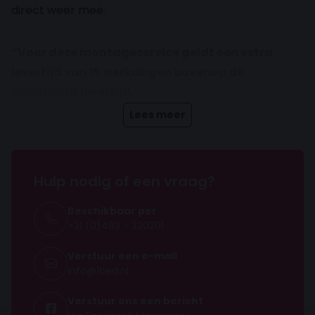
direct weer mee.
“Voor deze montageservice geldt een extra
levertijd van 15 werkdagen bovenop de
standaard levertijd.”
Lees meer
Hulp nodig of een vraag?
Beschikbaar per
+31 (0)493 - 320201
Verstuur een e-mail
info@1bed.nl
Verstuur ons een bericht