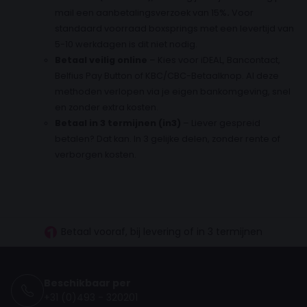
mail een aanbetalingsverzoek van 15%
.
Voor
standaard voorraad boxsprings met een levertijd van
5-10 werkdagen is dit niet nodig.
Betaal veilig online
– Kies voor iDEAL, Bancontact,
Belfius Pay Button of KBC/CBC-Betaalknop. Al deze
methoden verlopen via je eigen bankomgeving, snel
en zonder extra kosten.
Betaal in 3 termijnen (in3)
– Liever gespreid
betalen? Dat kan. In 3 gelijke delen, zonder rente of
verborgen kosten.
30 dagen proefslapen
Vanaf €100.- gratis levering NL
Betaal vooraf, bij levering of in 3 termijnen
Beschikbaar per
+31 (0)493 - 320201