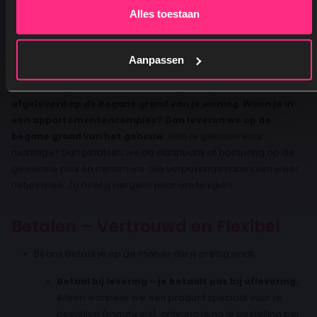
Alles toestaan
Zodra je bestelling klaar is, nemen wij contact met je op om
een
bezorgafspraak te maken op een moment dat het jou
Aanpassen
uitkomt
.
Je boxspring of slaapbank wordt zorgvuldig verpakt en
afgeleverd op de begane grond van je woning
.
Woon je in
een appartementencomplex? Dan leveren we op de
begane grond van het gebouw.
Heb je gekozen voor
montage? Dan plaatsen we de slaapbank of boxspring op de
gewenste plek en nemen we alle verpakkingsmaterialen weer
netjes mee. Zo hoef jij nergens naar om te kijken.
Betalen – Vertrouwd en Flexibel
Bij ons betaal je op de manier die jij prettig vindt:
Betaal bij levering – je betaalt pas bij aflevering.
Alleen wanneer we een product speciaal voor je
bestellen (maatwerk), ontvang je na je bestelling per