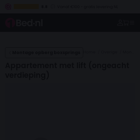
8.8
Vanaf €100.- gratis levering NL
Betaal vooraf, bij levering of in 3 termijnen
Montage opberg boxsprings
Home
Overige
Montage opberg boxsprings
Appartement met lift (ongeacht
verdieping)