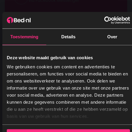
Via Facebook Messenger
Toestemming
Details
Over
Retourbeleid – Zonder Gedoe en In
Deze website maakt gebruik van cookies
Alle Rust
We gebruiken cookies om content en advertenties te
personaliseren, om functies voor social media te bieden en
We willen dat je blij bent met je aankoop. Is dat niet zo? Geen
om ons websiteverkeer te analyseren. Ook delen we
zorgen. Je hebt
14 dagen bedenktijd
om je bestelling zonder
informatie over uw gebruik van onze site met onze partners
opgave van reden te retourneren.
voor social media, adverteren en analyse. Deze partners
Voor boxsprings krijg je zelfs 30 dagen de tijd
, zolang
kunnen deze gegevens combineren met andere informatie
Ja, graag! →
deze
in de originele verpakking en onbeschadigd
is. Zo kun
die u aan ze heeft verstrekt of die ze hebben verzameld op
je thuis rustig beslissen of het product helemaal naar wens is.
basis van uw gebruik van hun services.
Nee, dankjewel
Levering – Netjes en in Overleg