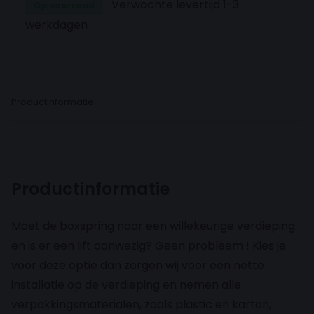
Verwachte levertijd 1-3
plastic en karton, direct weer mee.
“Voor deze
Op voorraad
werkdagen
montageservice geldt een extra levertijd
van 15 werkdagen bovenop de standaard
levertijd.”
Productinformatie
Productinformatie
Moet de boxspring naar een willekeurige verdieping
en is er een lift aanwezig? Geen probleem ! Kies je
voor deze optie dan zorgen wij voor een nette
installatie op de verdieping en nemen alle
verpakkingsmaterialen, zoals plastic en karton,