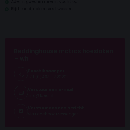
Ademt goed en neemt vocht op
Blijft mooi, ook na veel wassen
Beddinghouse matras hoeslaken
– wit
Beschikbaar per
+31 (0)493 - 320201
Verstuur een e-mail
info@1bed.nl
Verstuur ons een bericht
Via Facebook Messenger