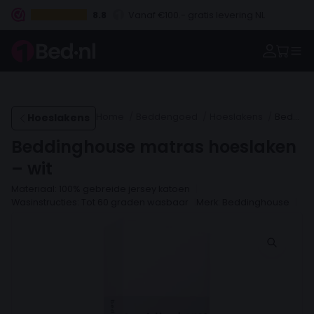
8.8
Vanaf €100.- gratis levering NL
Betaal vooraf, bij levering of in 3 termijnen
Hoeslakens
Home
Beddengoed
Hoeslakens
Beddinghouse matras hoeslaken – wit
Beddinghouse matras hoeslaken
– wit
Materiaal: 100% gebreide jersey katoen
Wasinstructies: Tot 60 graden wasbaar
Merk: Beddinghouse