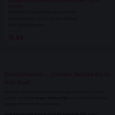
Beddinghouse matras hoeslaken - licht
blauw
Materiaal: 100% gebreide jersey katoen
Wasinstructies: Tot 60 graden wasbaar
Merk: Beddinghouse
Vanaf
19,95
Retourbeleid – Zonder Gedoe en In
Alle Rust
We willen dat je blij bent met je aankoop. Is dat niet zo? Geen
zorgen. Je hebt
14 dagen bedenktijd
om je bestelling zonder
opgave van reden te retourneren.
Voor boxsprings krijg je zelfs 30 dagen de tijd
, zolang