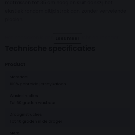
matrassen tot 35 cm hoog en sluit dankzij het
elastiek rondom altijd strak aan, zonder vervelende
plooien.
Het hoeslaken is gemaakt van zacht en rekbaar
Lees meer
jersey katoen, waardoor het heerlijk comfortabel
Technische specificaties
aanvoelt en tegelijkertijd goed ademt. Het natuurlijke
materiaal neemt vocht op en blijft soepel, zodat je
Product
iedere nacht geniet van optimaal slaapcomfort.
Materiaal
100% gebreide jersey katoen
Een stijlvolle en praktische keuze die je bed niet
Wasinstructies
alleen mooi opmaakt, maar ook zorgt voor een
Tot 60 graden wasbaar
extra fijne nachtrust.
Drooginstructies
Tot 40 graden in de droger
Merk