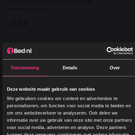
Wasinstructies: Tot 60 graden wasbaar
Merk: Beddinghouse
Vanaf
19,95
Toestemming
Details
Over
Deze website maakt gebruik van cookies
We gebruiken cookies om content en advertenties te
personaliseren, om functies voor social media te bieden en
om ons websiteverkeer te analyseren. Ook delen we
informatie over uw gebruik van onze site met onze partners
Beddinghouse matras hoeslaken -
voor social media, adverteren en analyse. Deze partners
donkerblauw
kunnen deze gegevens combineren met andere informatie