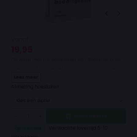
Vanaf
19,95
Dit witte matras hoeslaken van Beddinghouse
voelt zacht en soepel aan en sluit dankzij het
elastiek rondom altijd strak om je matras.
Lees meer
Gemaakt van ademend katoen voor optimaal
Afmeting hoeslaken
slaapcomfort en een frisse uitstraling van je
bed.
In winkelwagen
Verwachte levertijd 5-10
Op voorraad
werkdagen