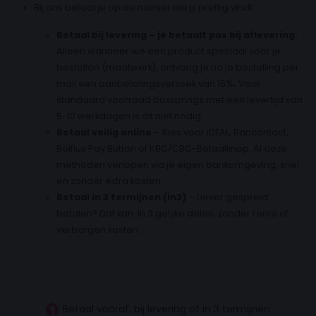
Bij ons betaal je op de manier die jij prettig vindt:
Betaal bij levering – je betaalt pas bij aflevering.
Alleen wanneer we een product speciaal voor je
bestellen (maatwerk), ontvang je na je bestelling per
mail een aanbetalingsverzoek van 15%
.
Voor
standaard voorraad boxsprings met een levertijd van
5-10 werkdagen is dit niet nodig.
Betaal veilig online
– Kies voor iDEAL, Bancontact,
Belfius Pay Button of KBC/CBC-Betaalknop. Al deze
methoden verlopen via je eigen bankomgeving, snel
en zonder extra kosten.
Betaal in 3 termijnen (in3)
– Liever gespreid
betalen? Dat kan. In 3 gelijke delen, zonder rente of
verborgen kosten.
30 dagen proefslapen
Vanaf €100.- gratis levering NL
Betaal vooraf, bij levering of in 3 termijnen