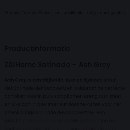
Productinformatie
Technische specificaties
Laat je mening achter
Productinformatie
Z0!Home Satinado – Ash Grey
Ash Grey is een stijlvolle, luxe en tijdloze kleur.
Het Satinado dekbedovertrek is daarom de perfecte
aanwinst voor in jouw slaapkamer. Breng rust, sfeer
en luxe aan in jouw interieur door te kiezen voor het
effenkleurige Satinado dekbedovertrek. Een
prachtig exemplaar waar je vele kanten mee op
kunt: combineer het basic, chique of juist stoer en