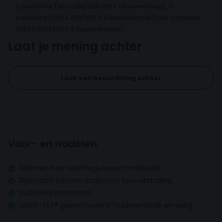
op zijn plaats blijft en ook geschikt is voor langere
1-persoons (140 x 200/220 cm + 1 kussensloop), 2-
dekbedden.
persoons (200 x 200/220 + 2 kussenslopen), Lits-jumeaux
(240 x 200/220 + 2 kussenslopen)
Laat je mening achter
Een dekbedovertrek houdt je dekbed langer fris en
verfraait tegelijkertijd je bed én de uitstraling van je
slaapkamer. Er zijn tal van ontwerpen en materialen
Laat een beoordeling achter
beschikbaar – waarbij de ene stof warmte
vasthoudt en de andere juist voor verkoeling zorgt
tijdens warme nachten.
Voor- en nadelen
OEKO-TEX®
Ademend en vochtregulerend materiaal
OEKO-TEX® Standard 100
is een internationaal
Zijdezacht katoen-satijn met luxe uitstraling
erkend gezondheidskeurmerk voor textiel. Het
Dubbele instopstrook
garandeert dat het product vrij is van schadelijke
OEKO-TEX® gecertificeerd: huidvriendelijk en veilig
stoffen zoals resten van zware metalen, verfstoffen