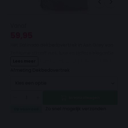
Vanaf
59,95
Het Satinado dekbedovertrek in Ash Grey van
Zo!Home straalt rust, luxe en tijdloze elegantie
uit. Gemaakt van hoogwaardig katoen-satijn
Lees meer
met satijnbinding biedt het een zijdezachte
Afmeting Dekbedovertrek
touch en optimaal slaapcomfort dankzij de
ventilerende en vochtregulerende
eigenschappen. Het overtrek is OEKO-TEX®
In winkelwagen
gecertificeerd en voorzien van een dubbele
Zo snel mogelijk verzonden
doorlopende instopstrook voor extra gemak.
Op voorraad