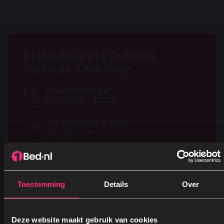
of pesticiden. Zo weet je zeker dat je kiest voor een
veilig en huidvriendelijk product.
Dekbedovertrek Zo!Home
Satinado – Ash Grey
Beschikbaar per
+31 (0)493 - 320201
Verstuur een e-mail
info@1bed.nl
Verstuur ons een bericht
Via Facebook Messenger
Toestemming
Details
Over
Deze website maakt gebruik van cookies