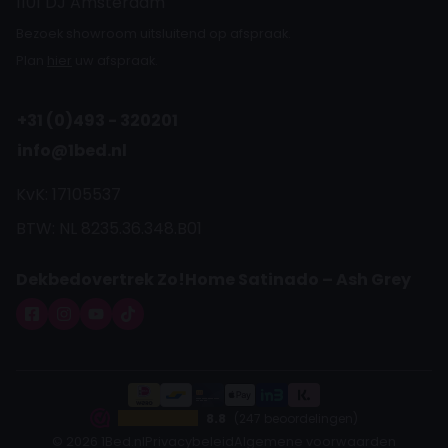
1101 DJ Amsterdam
Bezoek showroom uitsluitend op afspraak.
Plan
hier
uw afspraak.
+31 (0)493 - 320201
info@1bed.nl
KvK: 17105537
BTW: NL 8235.36.348.B01
Dekbedovertrek Zo!Home Satinado – Ash Grey
8.8
(247 beoordelingen)
© 2026 1Bed.nl
Privacybeleid
Algemene voorwaarden