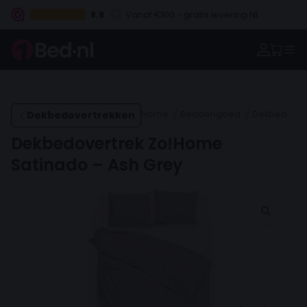
8.8
Vanaf €100.- gratis levering NL
Betaal vooraf, bij levering of in 3 termijnen
Dekbedovertrekken
Home
Beddengoed
Dekbedovertrekken
Dekbedovertrek Zo!Home
Satinado – Ash Grey