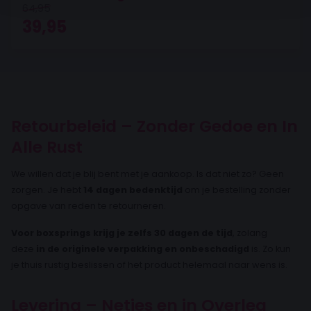
64,95
Oorspronkelijke prijs was: 64,95.
Huidige prijs is: 39,95.
39,95
Retourbeleid – Zonder Gedoe en In
Alle Rust
We willen dat je blij bent met je aankoop. Is dat niet zo? Geen
zorgen. Je hebt
14 dagen bedenktijd
om je bestelling zonder
opgave van reden te retourneren.
Voor boxsprings krijg je zelfs 30 dagen de tijd
, zolang
deze
in de originele verpakking en onbeschadigd
is. Zo kun
je thuis rustig beslissen of het product helemaal naar wens is.
Levering – Netjes en in Overleg