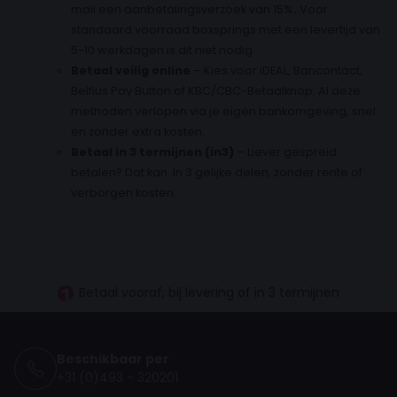
mail een aanbetalingsverzoek van 15%
.
Voor
standaard voorraad boxsprings met een levertijd van
5-10 werkdagen is dit niet nodig.
Betaal veilig online
– Kies voor iDEAL, Bancontact,
Belfius Pay Button of KBC/CBC-Betaalknop. Al deze
methoden verlopen via je eigen bankomgeving, snel
en zonder extra kosten.
Betaal in 3 termijnen (in3)
– Liever gespreid
betalen? Dat kan. In 3 gelijke delen, zonder rente of
verborgen kosten.
30 dagen proefslapen
Vanaf €100.- gratis levering NL
Betaal vooraf, bij levering of in 3 termijnen
Beschikbaar per
+31 (0)493 - 320201