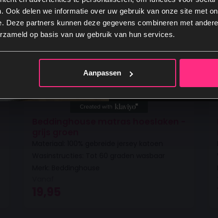
. Ook delen we informatie over uw gebruik van onze site met on
e. Deze partners kunnen deze gegevens combineren met andere i
Ja, graag
erzameld op basis van uw gebruik van hun services.
Nee, dankje
Aanpassen
-
Beddinghouse matras hoeslaken -
grijs groen
Materiaal: 100% gebreide jersey katoen
Wasinstructies: Tot 60 graden wasbaar
Merk: Beddinghouse
Vanaf
19,95