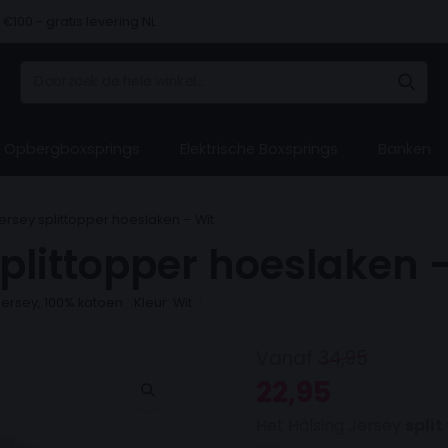
€100.- gratis levering NL
 vooraf, bij levering of in 3 termijnen
Opbergboxsprings
Elektrische Boxsprings
Banken
Hulp 
Hulp 
Hulp 
Hulp 
Hulp 
ersey splittopper hoeslaken – Wit
plittopper hoeslaken 
Bezoe
Bezoe
Bezoe
Bezoe
Bezoe
ons ​​v
ons ​​v
ons ​​v
ons ​​v
ons ​​v
 Jersey, 100% katoen
Kleur: Wit
Vanaf
34,95
Oorspronkelijke prijs was: 34,95.
Huidige prijs is: 22,95.
22,95
Het Hälsing Jersey
spli