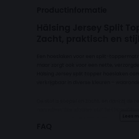
Productinformatie
Hälsing Jersey Split T
Zacht, praktisch en stij
Een hoeslaken voor een split-toppermatra
maar zorgt ook voor een nette, verzorgde 
Hälsing Jersey split topper hoeslaken com
verkrijgbaar in diverse kleuren – waaronde
De stof is soepel en zacht, en dankzij de
aangebrachte elastiek sluit het hoeslaken
Lees m
handige split van
90 cm diep
maakt het m
FAQ
matras afzonderlijk te verstellen – ideaal