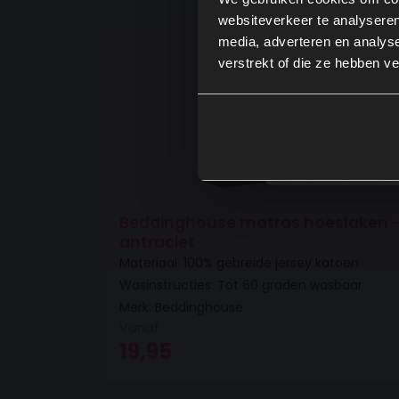
websiteverkeer te analyseren
media, adverteren en analys
verstrekt of die ze hebben v
Beddinghouse matras hoeslaken 
antraciet
Materiaal: 100% gebreide jersey katoen
Wasinstructies: Tot 60 graden wasbaar
Merk: Beddinghouse
Vanaf
19,95