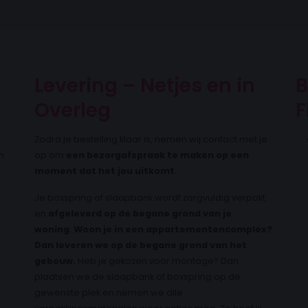
Levering – Netjes en in
B
Overleg
F
Zodra je bestelling klaar is, nemen wij contact met je
m
op om
een bezorgafspraak te maken op een
moment dat het jou uitkomt
.
Je boxspring of slaapbank wordt zorgvuldig verpakt
en
afgeleverd op de begane grond van je
woning
.
Woon je in een appartementencomplex?
Dan leveren we op de begane grond van het
gebouw.
Heb je gekozen voor montage? Dan
plaatsen we de slaapbank of boxspring op de
gewenste plek en nemen we alle