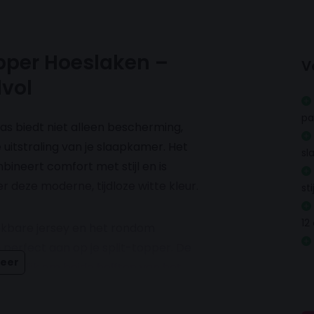
opper Hoeslaken –
V
lvol
pa
s biedt niet alleen bescherming,
uitstraling van je slaapkamer. Het
sl
bineert comfort met stijl en is
r deze moderne, tijdloze witte kleur.
st
12
 rekbare jersey en het rondom
 perfect aan op je split-topper. De
eer
ogelijk om beide helften van het
 voor elektrisch verstelbare bedden.