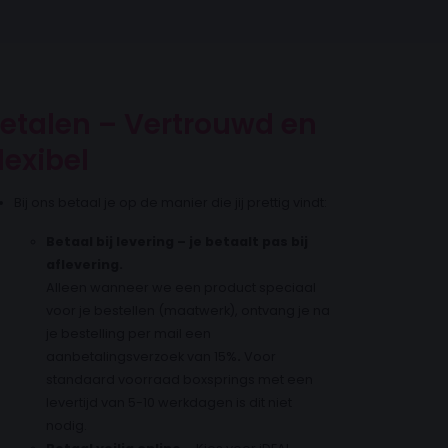
etalen – Vertrouwd en
lexibel
Bij ons betaal je op de manier die jij prettig vindt:
Betaal bij levering – je betaalt pas bij
aflevering.
Alleen wanneer we een product speciaal
voor je bestellen (maatwerk), ontvang je na
je bestelling per mail een
aanbetalingsverzoek van 15%
.
Voor
standaard voorraad boxsprings met een
levertijd van 5-10 werkdagen is dit niet
nodig.