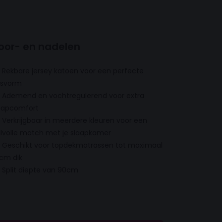
oor- en nadelen
Rekbare jersey katoen voor een perfecte
svorm
Ademend en vochtregulerend voor extra
aapcomfort
Verkrijgbaar in meerdere kleuren voor een
ijlvolle match met je slaapkamer
Geschikt voor topdekmatrassen tot maximaal
 cm dik
Split diepte van 90cm