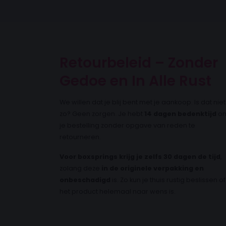
Retourbeleid – Zonder
Gedoe en In Alle Rust
We willen dat je blij bent met je aankoop. Is dat niet
zo? Geen zorgen. Je hebt
14 dagen bedenktijd
o
je bestelling zonder opgave van reden te
retourneren.
Voor boxsprings krijg je zelfs 30 dagen de tijd
,
zolang deze
in de originele verpakking en
onbeschadigd
is. Zo kun je thuis rustig beslissen of
het product helemaal naar wens is.