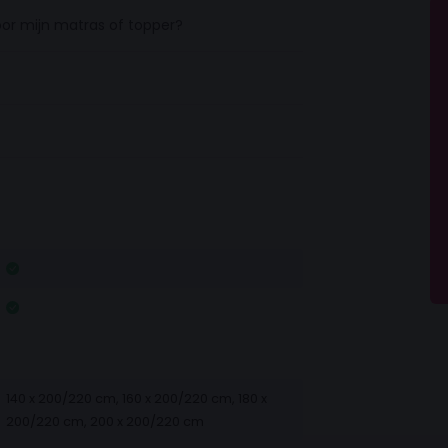
breide jersey katoen: een ademende en
oor mijn matras of topper?
waliteit.
12 cm dik, met een splitdiepte van
90
140 x 200/220 cm, 160 x 200/220 cm, 180 x
200/220 cm, 200 x 200/220 cm