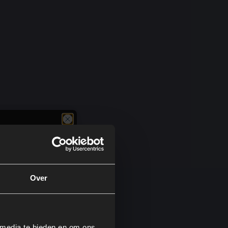
Over
 media te bieden en om ons