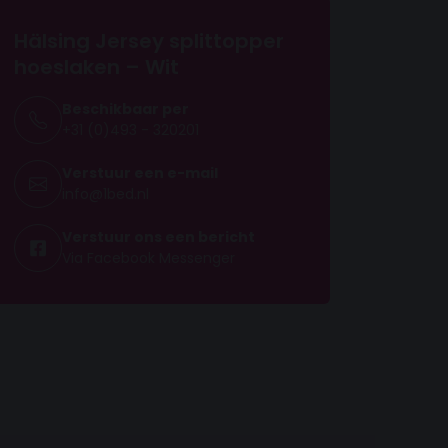
Hälsing Jersey splittopper
hoeslaken – Wit
Beschikbaar per
+31 (0)493 - 320201
Verstuur een e-mail
info@1bed.nl
Verstuur ons een bericht
Via Facebook Messenger