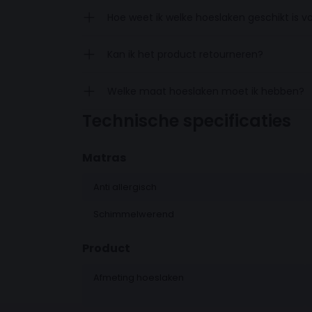
Het hoeslaken is vervaardigd uit 100% ge
Hoe weet ik welke hoeslaken geschikt is v
vochtregulerende stof van hoogwaardige k
Kan ik het product retourneren?
Geschikt voor split-toppermatrassen tot 
Welke maat hoeslaken moet ik hebben?
cm
.
Technische specificaties
Matras
Anti allergisch
Schimmelwerend
Product
Afmeting hoeslaken