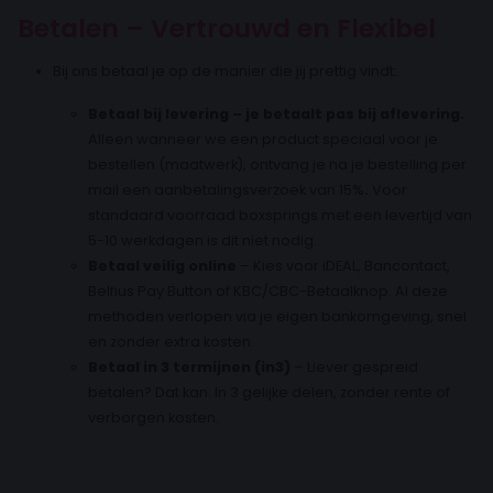
Betalen – Vertrouwd en Flexibel
Bij ons betaal je op de manier die jij prettig vindt:
Betaal bij levering – je betaalt pas bij aflevering.
Alleen wanneer we een product speciaal voor je
bestellen (maatwerk), ontvang je na je bestelling per
mail een aanbetalingsverzoek van 15%
.
Voor
standaard voorraad boxsprings met een levertijd van
5-10 werkdagen is dit niet nodig.
Betaal veilig online
– Kies voor iDEAL, Bancontact,
Belfius Pay Button of KBC/CBC-Betaalknop. Al deze
methoden verlopen via je eigen bankomgeving, snel
en zonder extra kosten.
Betaal in 3 termijnen (in3)
– Liever gespreid
betalen? Dat kan. In 3 gelijke delen, zonder rente of
verborgen kosten.