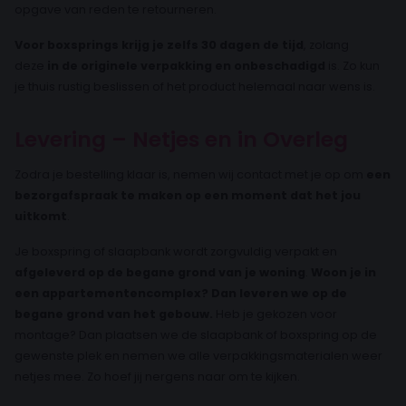
opgave van reden te retourneren.
Voor boxsprings krijg je zelfs 30 dagen de tijd
, zolang
deze
in de originele verpakking en onbeschadigd
is. Zo kun
je thuis rustig beslissen of het product helemaal naar wens is.
Levering – Netjes en in Overleg
Zodra je bestelling klaar is, nemen wij contact met je op om
een
bezorgafspraak te maken op een moment dat het jou
uitkomt
.
Je boxspring of slaapbank wordt zorgvuldig verpakt en
afgeleverd op de begane grond van je woning
.
Woon je in
een appartementencomplex? Dan leveren we op de
begane grond van het gebouw.
Heb je gekozen voor
montage? Dan plaatsen we de slaapbank of boxspring op de
gewenste plek en nemen we alle verpakkingsmaterialen weer
netjes mee. Zo hoef jij nergens naar om te kijken.