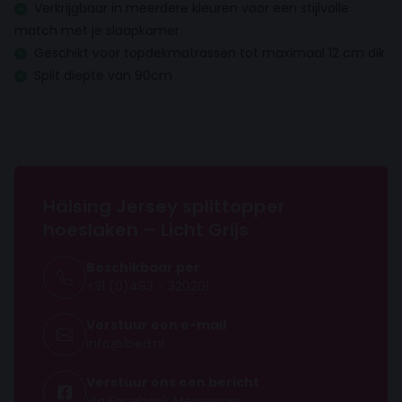
Verkrijgbaar in meerdere kleuren voor een stijlvolle
match met je slaapkamer
Geschikt voor topdekmatrassen tot maximaal 12 cm dik
Split diepte van 90cm
Hälsing Jersey splittopper
hoeslaken – Licht Grijs
Beschikbaar per
+31 (0)493 - 320201
Verstuur een e-mail
info@1bed.nl
Verstuur ons een bericht
Via Facebook Messenger