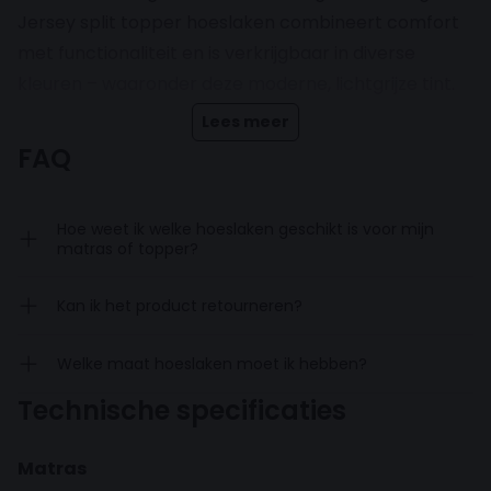
Jersey split topper hoeslaken combineert comfort
met functionaliteit en is verkrijgbaar in diverse
kleuren – waaronder deze moderne, lichtgrijze tint.
Lees meer
De soepele, zachte jersey voelt aangenaam aan en
FAQ
dankzij de rekbare stof en het rondom
aangebrachte elastiek sluit het hoeslaken perfect
Hoe weet ik welke hoeslaken geschikt is voor mijn
aan op je split-topper. De handige split van
90 cm
matras of topper?
diep
zorgt ervoor dat beide helften van het matras
onafhankelijk van elkaar versteld kunnen worden –
Kan ik het product retourneren?
ideaal voor elektrisch verstelbare bedden.
Welke maat hoeslaken moet ik hebben?
Het hoeslaken is gemaakt van 100% gebreide jersey
Technische specificaties
katoen: een ademende en vochtregulerende stof
van hoogwaardige kwaliteit.
Matras