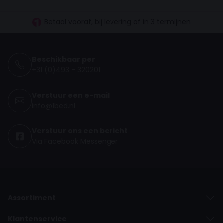
30 dagen proefslapen
Vanaf €100.- gratis levering
Betaal vooraf, bij levering of in 3 termijnen
Beschikbaar per
+31 (0)493 - 320201
Verstuur een e-mail
info@1bed.nl
Verstuur ons een bericht
Via Facebook Messenger
Assortiment
Klantenservice