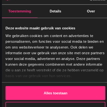
Beddinghouse matras hoeslaken -
donkerblauw
Toestemming
Details
Over
Materiaal: 100% gebreide jersey katoen
Wasinstructies: Tot 60 graden wasbaar
Merk: Beddinghouse
Deze website maakt gebruik van cookies
Vanaf
19,95
We gebruiken cookies om content en advertenties te
personaliseren, om functies voor social media te bieden en
om ons websiteverkeer te analyseren. Ook delen we
informatie over uw gebruik van onze site met onze partners
voor social media, adverteren en analyse. Deze partners
kunnen deze gegevens combineren met andere informatie
Ja, graag! →
die u aan ze heeft verstrekt of die ze hebben verzameld op
basis van uw gebruik van hun services.
Nee, dankjewel
Alles toestaan