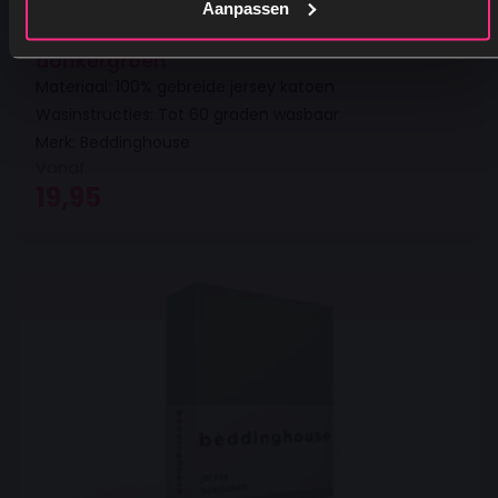
Aanpassen
Beddinghouse matras hoeslaken -
donkergroen
Materiaal: 100% gebreide jersey katoen
Wasinstructies: Tot 60 graden wasbaar
Merk: Beddinghouse
Vanaf
19,95