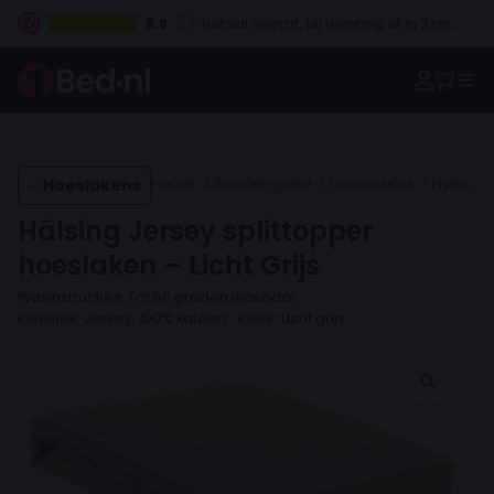
8.8
30 dagen proefslapen
Vanaf €100.- gratis levering
Betaal vooraf, bij levering of in 3 termijnen
Hoeslakens
Home
Beddengoed
Hoeslakens
Hälsing Jersey splittopper hoeslaken – Licht Grijs
Hälsing Jersey splittopper
hoeslaken – Licht Grijs
Wasinstructies: Tot 60 graden wasbaar
Kwaliteit: Jersey, 100% katoen
Kleur: Licht grijs