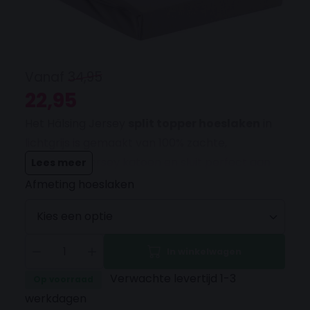
Vanaf
34,95
Oorspronkelijke prijs was: 34,95.
Huidige prijs is: 22,95.
22,95
Het Hälsing Jersey
split topper hoeslaken
in
lichtgrijs is gemaakt van 100% zachte,
ademende jersey katoen en sluit perfect aan
Lees meer
dankzij het rondom elastiek. Geschikt voor
Afmeting hoeslaken
split-toppermatrassen tot 12 cm dik, met een
splitdiepte van
90 cm
.
In winkelwagen
Verwachte levertijd 1-3
Op voorraad
werkdagen