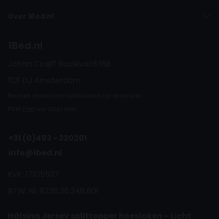
Over 1Bed.nl
1Bed.nl
Johan Cruijff Boulevard 16B
1101 DJ Amsterdam
Bezoek showroom uitsluitend op afspraak.
Plan
hier
uw afspraak.
+31 (0)493 - 320201
info@1bed.nl
KvK: 17105537
BTW: NL 8235.36.348.B01
Hälsing Jersey splittopper hoeslaken – Licht