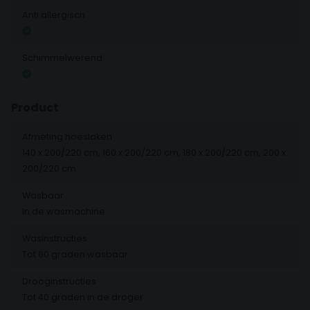
Anti allergisch
Geschikt voor split-toppermatrassen tot 12 cm dik,
met een splitdiepte van
90 cm
.
Schimmelwerend
Product
Afmeting hoeslaken
140 x 200/220 cm, 160 x 200/220 cm, 180 x 200/220 cm, 200 x
200/220 cm
Wasbaar
In de wasmachine
Wasinstructies
Tot 60 graden wasbaar
Drooginstructies
Tot 40 graden in de droger