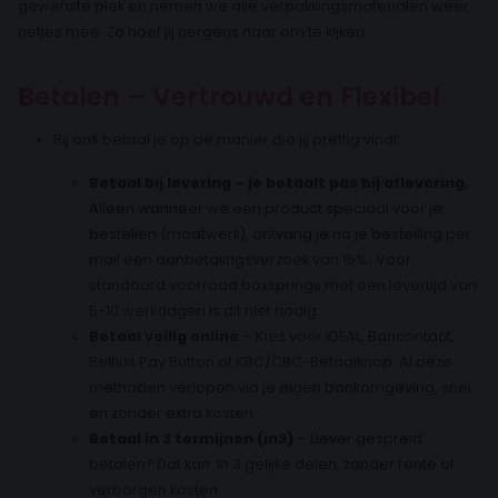
gewenste plek en nemen we alle verpakkingsmaterialen weer
netjes mee. Zo hoef jij nergens naar om te kijken.
Betalen – Vertrouwd en Flexibel
Bij ons betaal je op de manier die jij prettig vindt:
Betaal bij levering – je betaalt pas bij aflevering.
Alleen wanneer we een product speciaal voor je
bestellen (maatwerk), ontvang je na je bestelling per
mail een aanbetalingsverzoek van 15%
.
Voor
standaard voorraad boxsprings met een levertijd van
5-10 werkdagen is dit niet nodig.
Betaal veilig online
– Kies voor iDEAL, Bancontact,
Belfius Pay Button of KBC/CBC-Betaalknop. Al deze
methoden verlopen via je eigen bankomgeving, snel
en zonder extra kosten.
Betaal in 3 termijnen (in3)
– Liever gespreid
betalen? Dat kan. In 3 gelijke delen, zonder rente of
verborgen kosten.