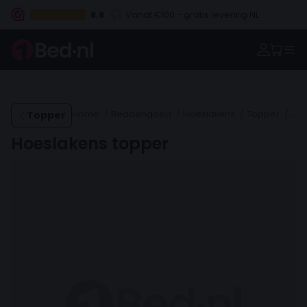
8.8
Vanaf €100.- gratis levering NL
Betaal vooraf, bij levering of in 3 termijnen
Topper
Home
Beddengoed
Hoeslakens
Topper
Hoe
Hoeslakens topper