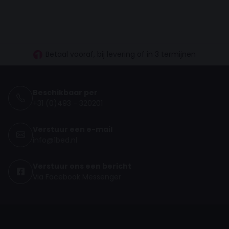
30 dagen proefslapen
Vanaf €100.- gratis levering NL
Betaal vooraf, bij levering of in 3 termijnen
Beschikbaar per
+31 (0)493 - 320201
Verstuur een e-mail
info@1bed.nl
Verstuur ons een bericht
Via Facebook Messenger