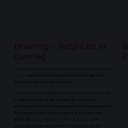
Levering – Netjes en in
B
Overleg
F
Zodra je bestelling klaar is, nemen wij contact met je
m
op om
een bezorgafspraak te maken op een
moment dat het jou uitkomt
.
Je boxspring of slaapbank wordt zorgvuldig verpakt
en
afgeleverd op de begane grond van je
woning
.
Woon je in een appartementencomplex?
Dan leveren we op de begane grond van het
gebouw.
Heb je gekozen voor montage? Dan
plaatsen we de slaapbank of boxspring op de