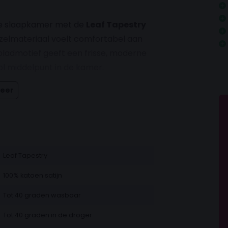
in je slaapkamer met de
Leaf Tapestry
zelmateriaal voelt comfortabel aan
 bladmotief geeft een frisse, moderne
ol middelpunt in de kamer.
eer
Leaf Tapestry
100% katoen satijn
Tot 40 graden wasbaar
Tot 40 graden in de droger