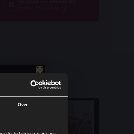
Verstuur ons een bericht
Via Facebook Messenger
Over
 media te bieden en om ons