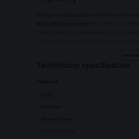
Breng een natuurlijke en stijlvolle sfeer 
dekbedovertrekset
. Het zachte microve
en is makkelijk in onderhoud. Het subtiele
uitstraling en maakt je bed tot een sfeerv
Lees m
Technische specificaties
Product
Kleur
Materiaal
Wasinstructies
Drooginstructies