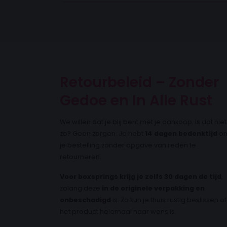
Retourbeleid – Zonder
Gedoe en In Alle Rust
We willen dat je blij bent met je aankoop. Is dat niet
zo? Geen zorgen. Je hebt
14 dagen bedenktijd
o
je bestelling zonder opgave van reden te
retourneren.
Voor boxsprings krijg je zelfs 30 dagen de tijd
,
zolang deze
in de originele verpakking en
onbeschadigd
is. Zo kun je thuis rustig beslissen of
het product helemaal naar wens is.