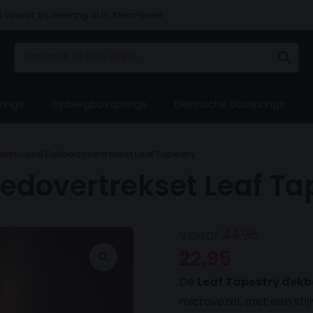
 vooraf, bij levering of in 3 termijnen
rings
Opbergboxsprings
Elektrische Boxsprings
Hulp 
Hulp 
Hulp 
Hulp 
Hulp 
icrovezel Dekbedovertrekset Leaf Tapestry
edovertrekset Leaf Ta
Bezoe
Bezoe
Bezoe
Bezoe
Bezoe
ons ​​v
ons ​​v
ons ​​v
ons ​​v
ons ​​v
Vanaf
44,95
Oorspronkelijke prijs was: 44,95.
Huidige prijs is: 22,95.
22,95
De
Leaf Tapestry dek
microvezel, met een stij