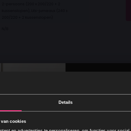
2-persoons (200 x 200/220 + 2
kussenslopen), Lits-jumeaux (240 x
200/220 + 2 kussenslopen)
N/B
cten
Details
 van cookies
ent en advertenties te personaliseren, om functies voor social