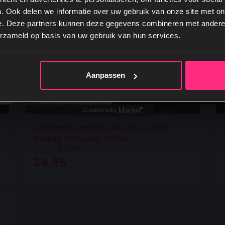
. Ook delen we informatie over uw gebruik van onze site met on
e. Deze partners kunnen deze gegevens combineren met andere i
Ja, graag
erzameld op basis van uw gebruik van hun services.
Nee, dankje
Aanpassen
Dekbedovertrekset Jacquard
Teddy Whisper White
Vanaf
55,95
Oorspronkelijke prijs was: 55,95.
Huidige prijs is: 34,95.
O
34,95