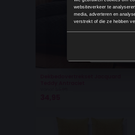
websiteverkeer te analyseren
media, adverteren en analys
verstrekt of die ze hebben v
Dekbedovertrekset Jacquard
Teddy Antraciet
Vanaf
55,95
Oorspronkelijke prijs was: 55,95.
Huidige prijs is: 34,95.
34,95