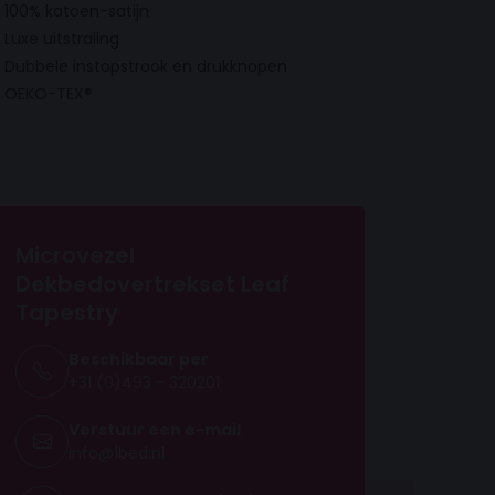
100% katoen-satijn
Luxe uitstraling
Dubbele instopstrook en drukknopen
OEKO-TEX®
Microvezel
Dekbedovertrekset Leaf
Tapestry
Beschikbaar per
+31 (0)493 - 320201
Verstuur een e-mail
info@1bed.nl