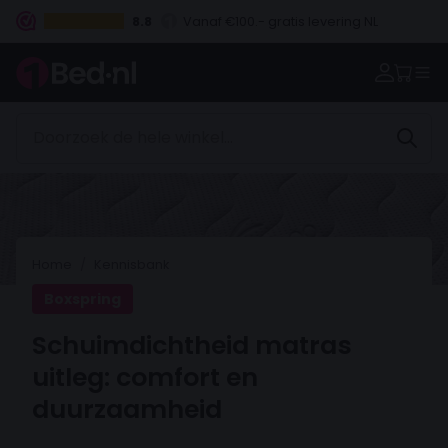
8.8
Vanaf €100.- gratis levering NL
Betaal vooraf, bij levering of in 3 termijnen
Home
Kennisbank
Boxspring
Schuimdichtheid matras
uitleg: comfort en
duurzaamheid