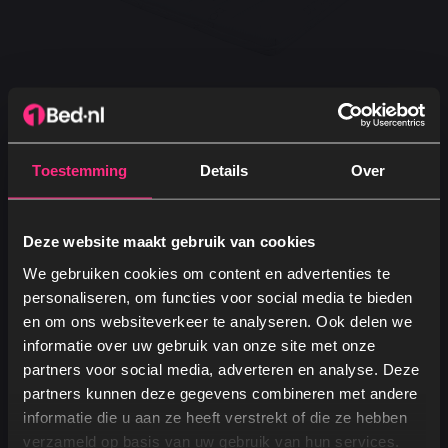
Toestemming
Details
Over
Veelgestelde vragen
Deze website maakt gebruik van cookies
Wat is schuimdichtheid precies?
We gebruiken cookies om content en advertenties te
Het aantal kilogram materiaal per kubieke
personaliseren, om functies voor social media te bieden
en om ons websiteverkeer te analyseren. Ook delen we
meter schuim, oftewel kg/m³.
informatie over uw gebruik van onze site met onze
Hoe beïnvloedt dichtheid mijn comfort?
partners voor social media, adverteren en analyse. Deze
Hogere dichtheid biedt stevigheid en langdurige
partners kunnen deze gegevens combineren met andere
Ja, graag! →
ondersteuning, lagere dichtheid voelt zachter
informatie die u aan ze heeft verstrekt of die ze hebben
maar slijt sneller.
verzameld op basis van uw gebruik van hun services.