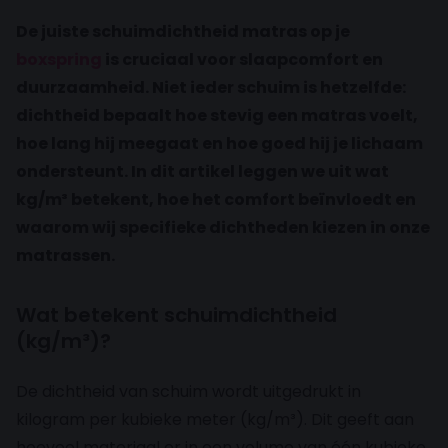
De juiste schuimdichtheid matras op je
boxspring
is cruciaal voor slaapcomfort en
duurzaamheid. Niet ieder schuim is hetzelfde:
dichtheid bepaalt hoe stevig een matras voelt,
hoe lang hij meegaat en hoe goed hij je lichaam
ondersteunt. In dit artikel leggen we uit wat
kg/m³ betekent, hoe het comfort beïnvloedt en
waarom wij specifieke dichtheden kiezen in onze
matrassen.
Wat betekent schuimdichtheid
(kg/m³)?
De dichtheid van schuim wordt uitgedrukt in
kilogram per kubieke meter (kg/m³). Dit geeft aan
hoeveel materiaal er in een volume van één kubieke