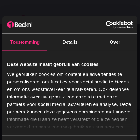
30 dagen proefslapen
Vanaf €100.- gratis levering
Betaal vooraf, bij levering of in 3 termijnen
Beschikbaar per
Toestemming
Details
Over
+31 (0)493 - 320201
Verstuur een e-mail
Deze website maakt gebruik van cookies
info@1bed.nl
We gebruiken cookies om content en advertenties te
personaliseren, om functies voor social media te bieden
Verstuur ons een bericht
en om ons websiteverkeer te analyseren. Ook delen we
Via Facebook Messenger
informatie over uw gebruik van onze site met onze
partners voor social media, adverteren en analyse. Deze
partners kunnen deze gegevens combineren met andere
Ja, graag! →
informatie die u aan ze heeft verstrekt of die ze hebben
verzameld op basis van uw gebruik van hun services.
Assortiment
Nee, dankjewel