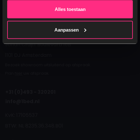
Klantenservice
Alles toestaan
Over 1Bed.nl
Aanpassen
1Bed.nl
Johan Cruijff Boulevard 16B
1101 DJ Amsterdam
Bezoek showroom uitsluitend op afspraak.
Plan
hier
uw afspraak.
+31 (0)493 - 320201
info@1bed.nl
KvK: 17105537
BTW: NL 8235.36.348.B01