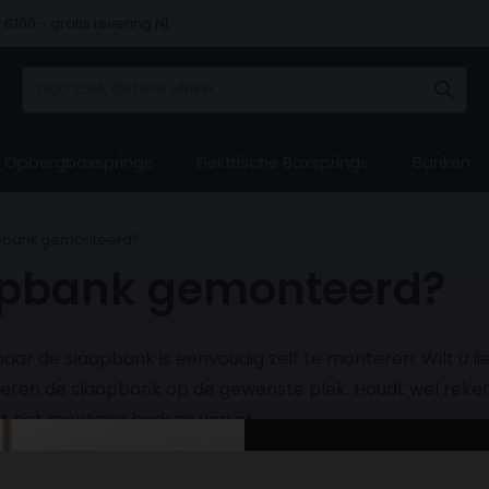
€100.- gratis levering NL
 vooraf, bij levering of in 3 termijnen
Opbergboxsprings
Elektrische Boxsprings
Banken
Hulp 
Hulp 
Hulp 
Hulp 
Hulp 
apbank gemonteerd?
apbank gemonteerd?
Bezoe
Bezoe
Bezoe
Bezoe
Bezoe
ons ​​v
ons ​​v
ons ​​v
ons ​​v
ons ​​v
aar de slaapbank is eenvoudig zelf te monteren. Wilt u li
eren de slaapbank op de gewenste plek. Houdt wel reken
gt het montage bedrag van af.