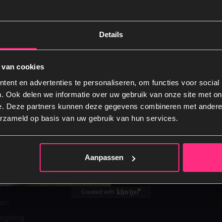
lapen
Vanaf €100.- gratis levering NL
Betaal vooraf, bij leve
Details
Verstuur een e-mail
V
info@1bed.nl
V
 van cookies
ent en advertenties te personaliseren, om functies voor social
. Ook delen we informatie over uw gebruik van onze site met on
e. Deze partners kunnen deze gegevens combineren met andere i
Ja, graag
erzameld op basis van uw gebruik van hun services.
ervice
Over 1Bed.nl
Nee, dankje
rvice
Over ons
g en Levertijd
Kennisbank
Aanpassen
 proefslapen
Showroom
n
ren
egeling