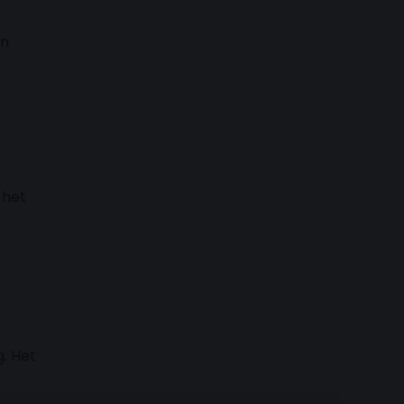
en
 het
. Het