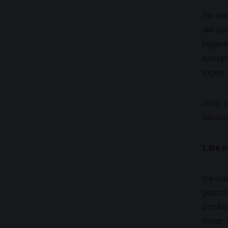
De naa
die sa
tegens
boxspr
lagen
Door d
beoord
1. De
De ond
gestof
pocket
maar v