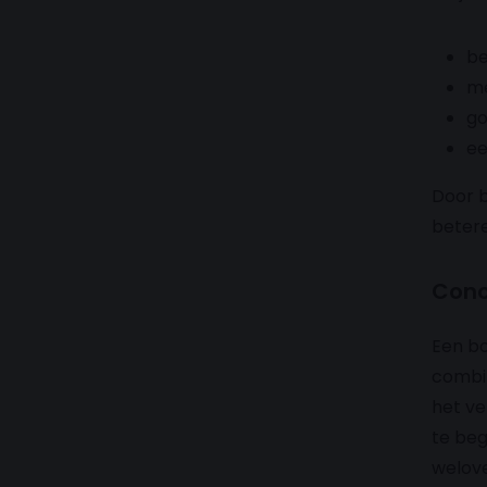
be
me
go
ee
Door b
betere
Conc
Een bo
combin
het ve
te beg
welove