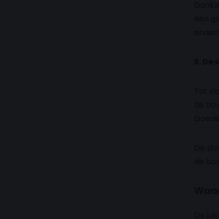
Dankzi
één ge
onders
5. De 
Tot sl
de box
Goede 
De sto
de box
Waar
De jui