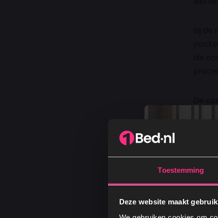
wervel
Bij de
pocket
die on
precie
De com
om com
3. De 
Toestemming
De top
Deze l
het li
Deze website maakt gebruik
maken,
We gebruiken cookies om cont