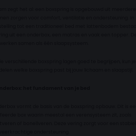
m zegt het al: een boxspring is opgebouwd uit meerdere
men zorgen voor comfort, ventilatie en ondersteuning. In
telling tot een traditioneel bed met lattenbodem besta
ing uit een onderbox, een matras en vaak een topper. D
 werken samen als één slaapsysteem.
e verschillende boxspring lagen goed te begrijpen, kun j
elen welke boxspring past bij jouw lichaam en slaapstijl.
 onderbox: het fundament van je bed
erbox vormt de basis van de boxspring opbouw. Dit is e
feerde box waarin meestal een verensysteem zit, zoals
veren of bonellveren. Deze vering zorgt voor een stabiel
eerkrachtige ondersteuning.