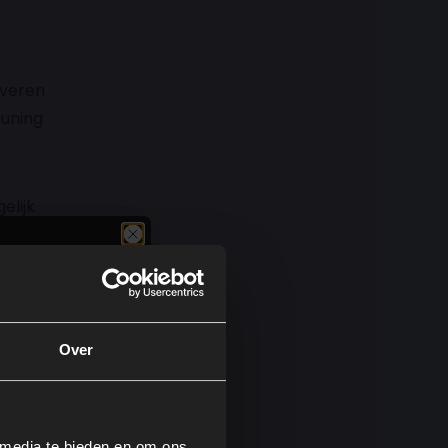
 veren
euning
elijk
.
Over
.
d op
ger
 media te bieden en om ons