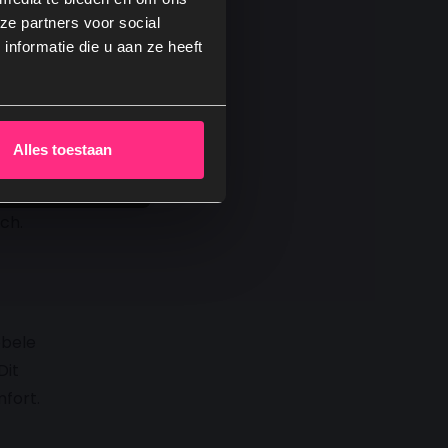
ze partners voor social
nformatie die u aan ze heeft
.
! →
angen.
wel
Alles toestaan
ch.
bbele
Dit
fort.