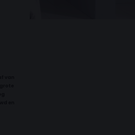
af van
 grote
og
uwd en