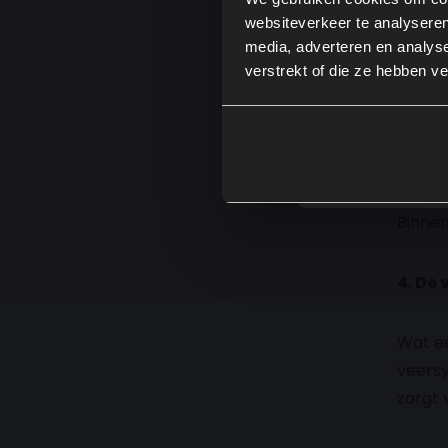
websiteverkeer te analyseren
media, adverteren en analys
Veelge
verstrekt of die ze hebben v
Naast 
besche
Dit dr
levens
Binnen
4. De
Wat ee
veersy
zorgt 