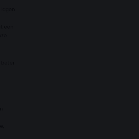
 lagen
at een
eze
e beter
en
e,