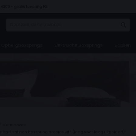
€100.- gratis levering NL
 vooraf, bij levering of in 3 termijnen
Opbergboxsprings
Elektrische Boxsprings
Banken
Hulp 
Hulp 
Hulp 
Hulp 
Hulp 
Bezoe
Bezoe
Bezoe
Bezoe
Bezoe
ons ​​v
ons ​​v
ons ​​v
ons ​​v
ons ​​v
Kennisbank
 bestaat een boxspring precies uit? (laag voor laag uitgelegd)