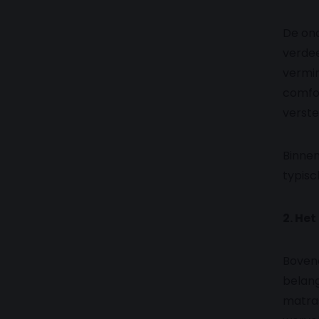
De ond
verdee
vermin
comfor
verste
Binnen
typisc
2. He
Boveno
belang
matras