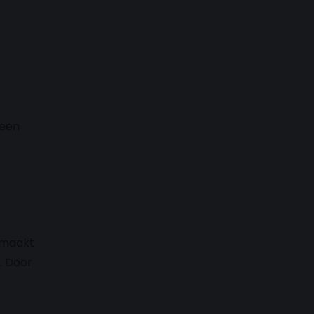
 een
 maakt
. Door