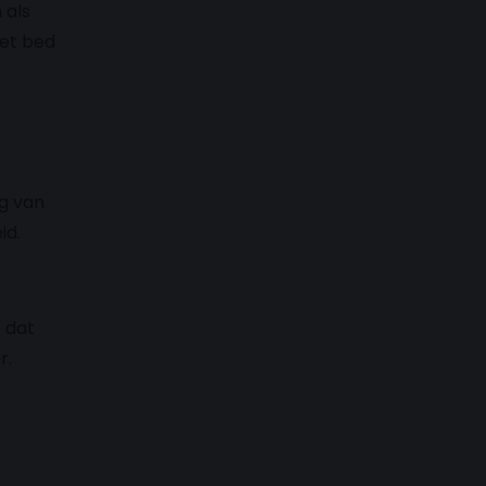
 als
het bed
ng van
id.
 dat
r.