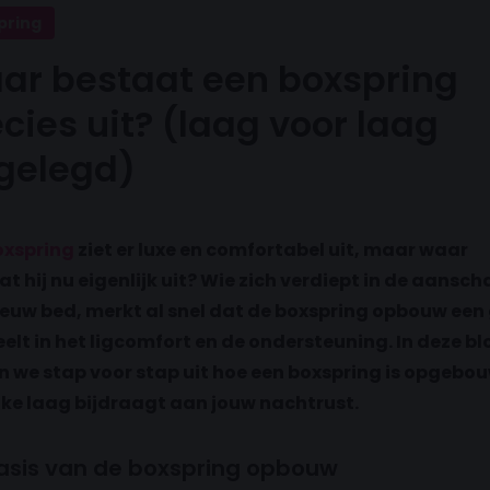
pring
ar bestaat een boxspring
cies uit? (laag voor laag
tgelegd)
oxspring
ziet er luxe en comfortabel uit, maar waar
t hij nu eigenlijk uit? Wie zich verdiept in de aansch
ieuw bed, merkt al snel dat de boxspring opbouw een
eelt in het ligcomfort en de ondersteuning. In deze bl
n we stap voor stap uit hoe een boxspring is opgebo
lke laag bijdraagt aan jouw nachtrust.
asis van de boxspring opbouw