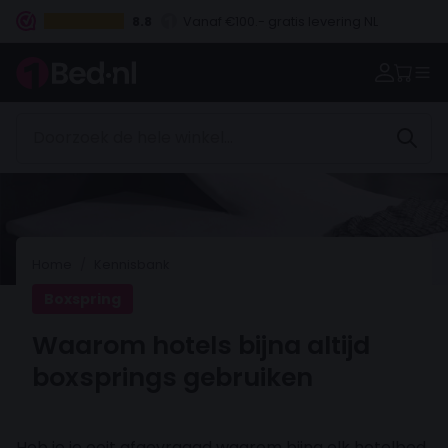
8.8
Vanaf €100.- gratis levering NL
Betaal vooraf, bij levering of in 3 termijnen
Home
Kennisbank
Boxspring
Waarom hotels bijna altijd
boxsprings gebruiken
Heb je je ooit afgevraagd waarom bijna elk hotelbed