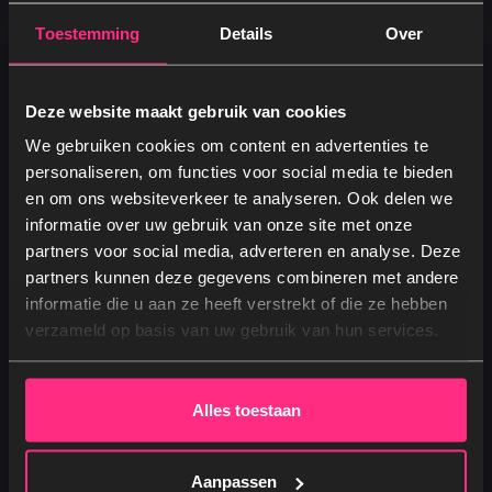
combinatie van matras en topper kan het bed
Toestemming
Details
Over
zacht, medium of firm aanvoelen zonder in te
boeten op stevigheid.
Deze website maakt gebruik van cookies
Slaap thuis in hotelkwaliteit
We gebruiken cookies om content en advertenties te
personaliseren, om functies voor social media te bieden
Het mooie is: je hoeft niet in een hotel te slapen om
en om ons websiteverkeer te analyseren. Ook delen we
van deze luxe te genieten. Met een goede boxspring
informatie over uw gebruik van onze site met onze
thuis kun je dezelfde voordelen ervaren: ultiem
partners voor social media, adverteren en analyse. Deze
comfort, stevige ondersteuning, goede ventilatie en
partners kunnen deze gegevens combineren met andere
Ja, graag! →
een duurzaam bed dat jarenlang meegaat.
informatie die u aan ze heeft verstrekt of die ze hebben
verzameld op basis van uw gebruik van hun services.
Nee, dankjewel
Ontdek
1bed.nl
en vind jouw ideale hotelbed voor
thuis!
Alles toestaan
Door te investeren in een boxspring geniet je van
Aanpassen