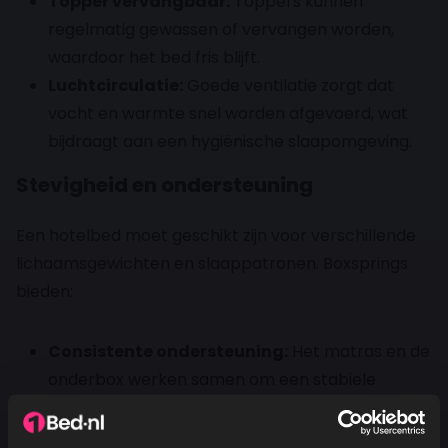
Topper vervangbaar:
Toppers kunnen
regelmatig gewassen of vervangen worden,
waardoor het bed fris blijft.
Luchtcirculatie:
Goede ventilatie zorgt dat
vocht en warmte snel worden afgevoerd, wat
bijdraagt aan een hygiënische slaapomgeving.
Stevigheid en ondersteuning
Een hotelbed moet geschikt zijn voor verschillende
lichaamsgewichten en slaappatronen. Boxsprings
bieden:
Consistente ondersteuning:
Het matras en de
onderbox werken samen om een stabiele
slaapbasis te vormen.
Aanpasbare comfortlagen:
Door de