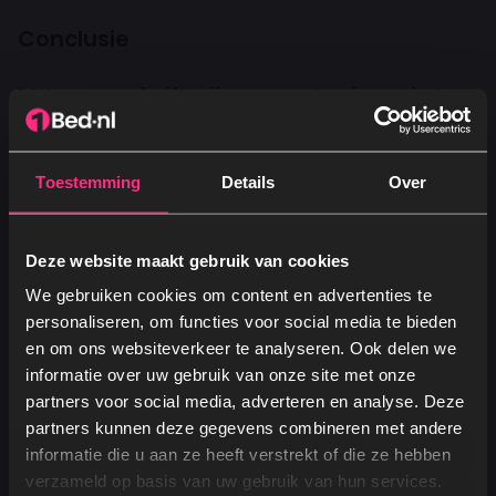
Conclusie
1. Waarom schuift mijn topper steeds van het
matras?
Een topper kan verschuiven door een gladde
Toestemming
Details
Over
matrashoes, een te lichte of te kleine topper, veel
beweging tijdens de nacht of een matras dat niet
goed grip biedt.
Deze website maakt gebruik van cookies
We gebruiken cookies om content en advertenties te
2. Hoe kan ik een verschuivende topper
personaliseren, om functies voor social media te bieden
eenvoudig vastzetten?
en om ons websiteverkeer te analyseren. Ook delen we
informatie over uw gebruik van onze site met onze
Je kunt een anti-slip onderlaag gebruiken, elastische
partners voor social media, adverteren en analyse. Deze
hoekbandjes bevestigen of kiezen voor een topper
partners kunnen deze gegevens combineren met andere
met een geribbelde of textuur-onderzijde voor extra
Ja, graag! →
informatie die u aan ze heeft verstrekt of die ze hebben
grip.
verzameld op basis van uw gebruik van hun services.