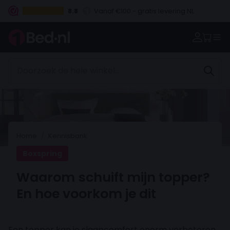
8.8
Vanaf €100.- gratis levering NL
Betaal vooraf, bij levering of in 3 termijnen
Home
Kennisbank
Boxspring
Waarom schuift mijn topper?
En hoe voorkom je dit
Een topper kan je slaapcomfort enorm verbeteren,