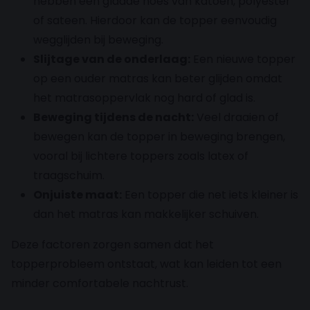
hebben een gladde hoes van katoen, polyester
of sateen. Hierdoor kan de topper eenvoudig
wegglijden bij beweging.
Slijtage van de onderlaag:
Een nieuwe topper
op een ouder matras kan beter glijden omdat
het matrasoppervlak nog hard of glad is.
Beweging tijdens de nacht:
Veel draaien of
bewegen kan de topper in beweging brengen,
vooral bij lichtere toppers zoals latex of
traagschuim.
Onjuiste maat:
Een topper die net iets kleiner is
dan het matras kan makkelijker schuiven.
Deze factoren zorgen samen dat het
topperprobleem ontstaat, wat kan leiden tot een
minder comfortabele nachtrust.