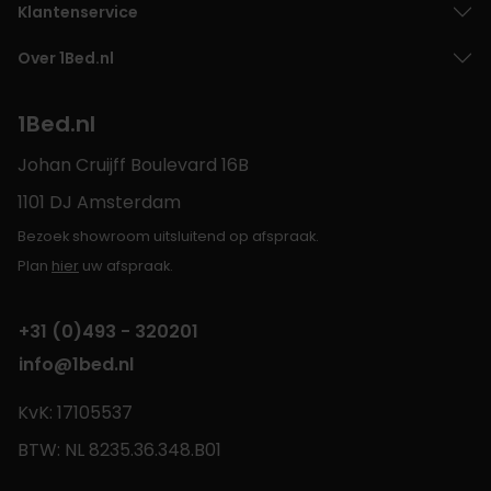
Klantenservice
Over 1Bed.nl
1Bed.nl
Johan Cruijff Boulevard 16B
1101 DJ Amsterdam
Bezoek showroom uitsluitend op afspraak.
Plan
hier
uw afspraak.
+31 (0)493 - 320201
info@1bed.nl
KvK: 17105537
BTW: NL 8235.36.348.B01