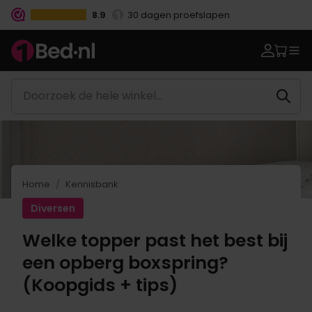
8.9
30 dagen proefslapen
Vanaf €100.- gratis levering
Betaal vooraf, bij levering of in 3 termijnen
Home
Kennisbank
Diversen
Welke topper past het best bij
een opberg boxspring?
(Koopgids + tips)