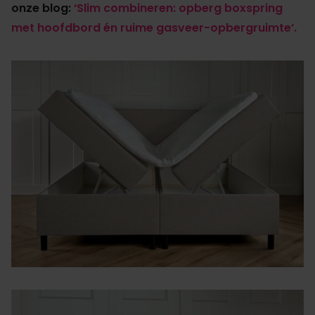
onze blog:
‘Slim combineren: opberg boxspring
met hoofdbord én ruime gasveer-opbergruimte’.