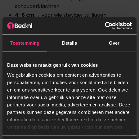
schouderklachten
4–6 cm
→ voor wie steviger wil liggen
Let op:
een te dikke topper (10+ cm) kan laden of
een gasveermechanisme zwaarder maken.
Toestemming
Details
Over
Ventilatie & warmte: waar moet je écht
op letten?
Deze website maakt gebruik van cookies
We gebruiken cookies om content en advertenties te
Omdat een opberg boxspring geen onderventilatie
personaliseren, om functies voor social media te bieden
heeft, moet je extra letten op:
en om ons websiteverkeer te analyseren. Ook delen we
informatie over uw gebruik van onze site met onze
partners voor social media, adverteren en analyse. Deze
Open-cel schuim
partners kunnen deze gegevens combineren met andere
informatie die u aan ze heeft verstrekt of die ze hebben
Koudschuim en HR-schuimen laten lucht door en
verzameld op basis van uw gebruik van hun services.
voorkomen warmteopbouw.