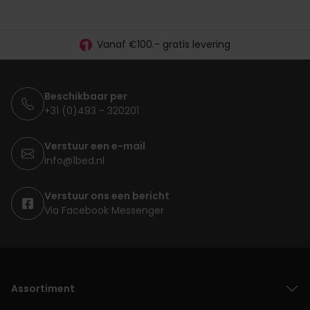
30 dagen proefslapen
Vanaf €100.- gratis levering
Betaal vooraf, bij levering of in 3 termijnen
Beschikbaar per
+31 (0)493 - 320201
Verstuur een e-mail
info@1bed.nl
Verstuur ons een bericht
Via Facebook Messenger
Assortiment