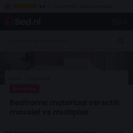
8.8
Vanaf €100.- gratis levering NL
Betaal vooraf, bij levering of in 3 termijnen
Home
Kennisbank
Boxspring
Bedframe materiaal verschil:
massief vs multiplex
Het frame vormt de basis van iedere
boxspring