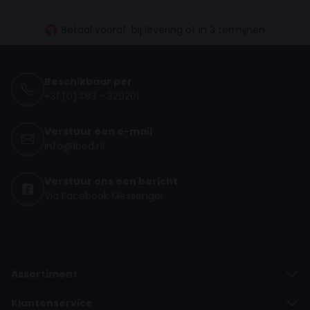
Vanaf €100.- gratis levering NL
Betaal vooraf, bij levering of in 3 termijnen
Beschikbaar per
+31 (0)493 - 320201
Verstuur een e-mail
info@1bed.nl
Verstuur ons een bericht
Via Facebook Messenger
Assortiment
Klantenservice