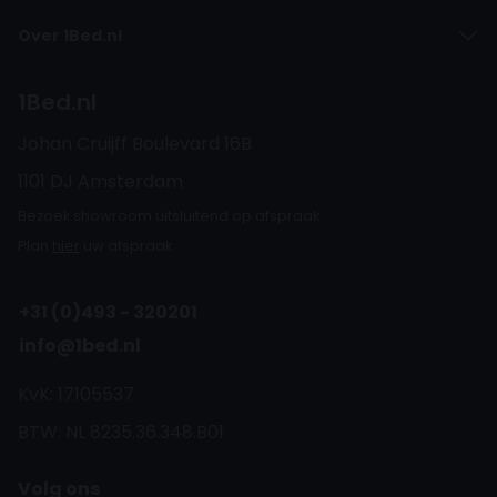
Over 1Bed.nl
1Bed.nl
Johan Cruijff Boulevard 16B
1101 DJ Amsterdam
Bezoek showroom uitsluitend op afspraak.
Plan
hier
uw afspraak.
+31 (0)493 - 320201
info@1bed.nl
KvK: 17105537
BTW: NL 8235.36.348.B01
Volg ons