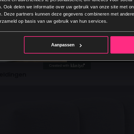
. Ook delen we informatie over uw gebruik van onze site met on
eurvastheid
e. Deze partners kunnen deze gegevens combineren met andere i
Ja, graag
lling-weerstand
erzameld op basis van uw gebruik van hun services.
nderhoudsgemak
Nee, dankje
k- en scheurvastheid
Aanpassen
gen we ervoor dat de stof niet alleen sterk is, maar ook v
ijft.
eldingen