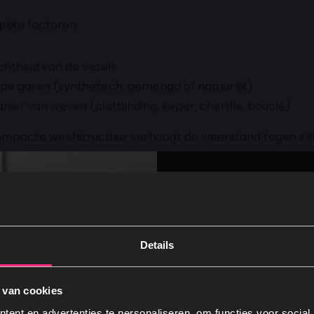
rijke factoren:
chtheid van de vezels
pe garen (synthetisch, gemengd of natuurlijk)
nier van weven (platbinding, keper, chenille, bouclé)
mpacte weefstructuur verhoogt de weerstand tegen slij
mbinatie van hoge Martindale-waarde en sterke weefstr
t uiteindelijk of een
slijtvaste stof bed
geschikt is voor
rig gebruik.
Details
a factoren die wij meenemen
 van cookies
lijtvastheid kijken wij ook naar:
ent en advertenties te personaliseren, om functies voor social