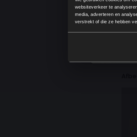
websiteverkeer te analyseren
Kl
media, adverteren en analys
Pi
verstrekt of die ze hebben v
O
Re
Zo zor
mooi bl
Afbe