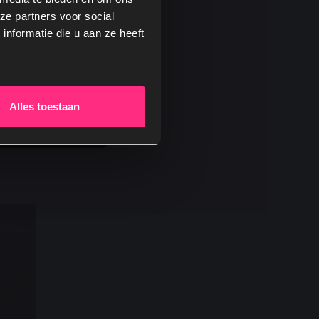
ze partners voor social
nformatie die u aan ze heeft
! →
wel
Alles toestaan
isueel