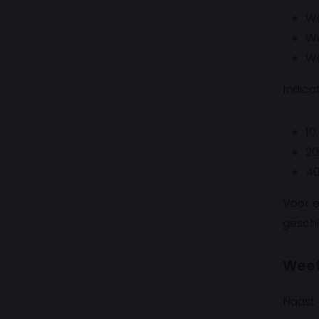
Wo
Wo
Wo
Indica
10
20
40
Voor 
geschi
Weef
Naast 