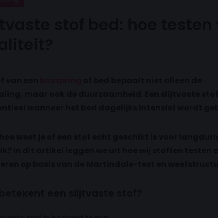
jtvaste stof bed: hoe testen 
liteit?
of van een
boxspring
of bed bepaalt niet alleen de
raling, maar ook de duurzaamheid. Een slijtvaste sto
entieel wanneer het bed dagelijks intensief wordt geb
oe weet je of een stof echt geschikt is voor langduri
k? In dit artikel leggen we uit hoe wij stoffen testen 
teren op basis van de Martindale-test en weefstructu
betekent een slijtvaste stof?
ijtvaste stof is bestand tegen: