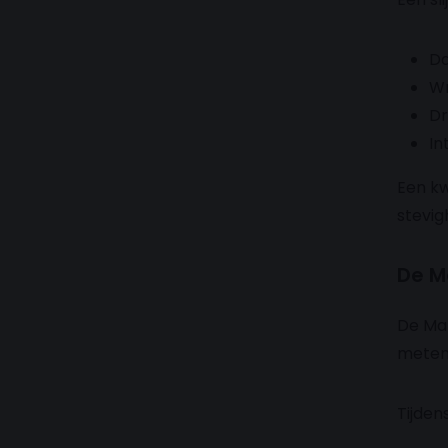
Da
Wr
Dr
In
Een kw
stevig
De M
De Mar
meten
Tijden