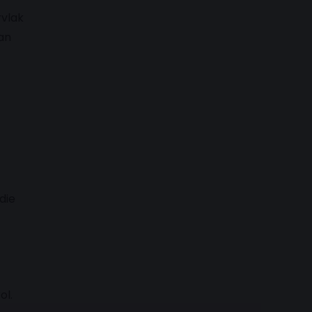
rvlak
an
die
ol.