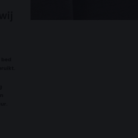
wij
f bed
ruikt.
g
en
ur.