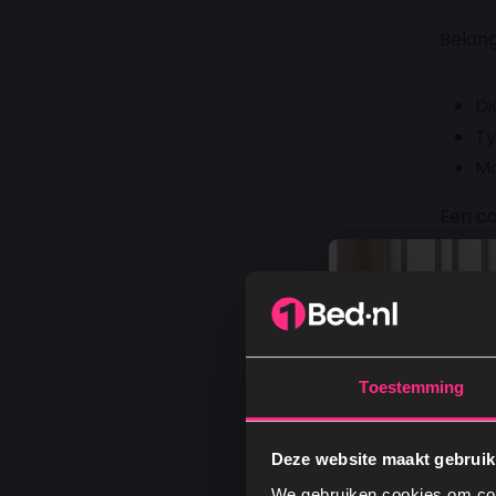
Belang
Di
Ty
Ma
Een co
De co
bepaal
langdu
Toestemming
Extr
Deze website maakt gebruik
Naast s
We gebruiken cookies om cont