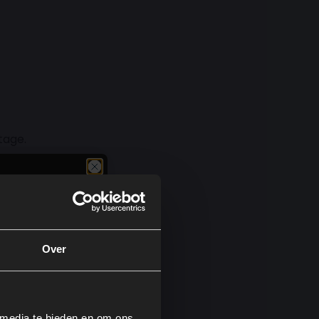
tage.
uctuur
Over
 media te bieden en om ons