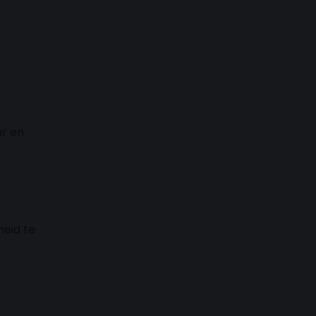
ur en
heid te