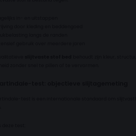
gelijks in- en uitstappen
ijving door kleding en beddengoed
ukbelasting langs de randen
tensief gebruik over meerdere jaren
alitatieve
slijtvaste stof bed
behoudt zijn kleur, structu
heid zonder snel te pillen of te vervormen.
artindale-test: objectieve slijtagemeting
tindale-test is een internationale standaard om slijtvast
.
s deze test: