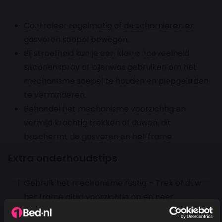
Controleer regelmatig of de scharnieren en
gasveren soepel bewegen.
Bij stroefheid kun je een kleine hoeveelheid
siliconenspray of bijenwas gebruiken om het
mechanisme soepel te houden en piepgeluiden
te verminderen.
Behandel het mechanisme voorzichtig en
vermijd krachtig trekken of duwen, dit
beschermt de gasveren en het frame.
Extra onderhoudstips
Gebruik het mechanisme rustig – Trek of duw
het frame altijd voorzichtig op en neer.
Overmatige kracht kan het mechanisme of de