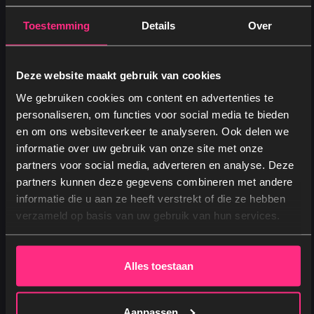
gasveren beschadigen.
Hoofdbord schoonmaken – Stofzuig of veeg het
Toestemming
Details
Over
hoofdbord regelmatig af om ophoping van stof
te voorkomen.
Deze website maakt gebruik van cookies
Ventileer de slaapkamer – Frisse lucht helpt
We gebruiken cookies om content en advertenties te
vochtproblemen te voorkomen en verlengt de
personaliseren, om functies voor social media te bieden
levensduur van het matras en de bekleding.
en om ons websiteverkeer te analyseren. Ook delen we
Kleine schade direct aanpakken
–
Controleer
informatie over uw gebruik van onze site met onze
regelmatig de stof, naden en het frame. Kleine
partners voor social media, adverteren en analyse. Deze
scheurtjes of loslatende naden kun je vroegtijdig
partners kunnen deze gegevens combineren met andere
Ja, graag! →
informatie die u aan ze heeft verstrekt of die ze hebben
herstellen om grotere schade en slijtage te
verzameld op basis van uw gebruik van hun services.
voorkomen.
Nee, dankjewel
👉 Op zoek naar een nieuwe
opberg boxspring
?
Alles toestaan
Ontdek ons uitgebreide assortiment, verkrijgbaar in
alle maten van
140×200
tot
200×220cm
.
Aanpassen