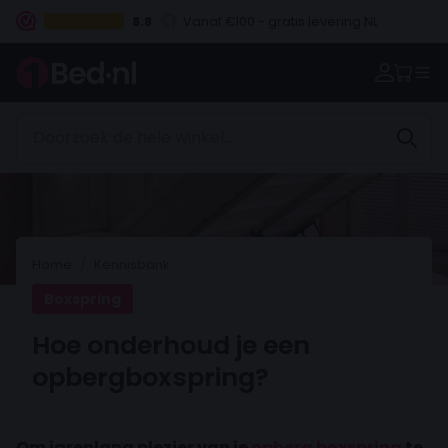
8.8
Vanaf €100.- gratis levering NL
Betaal vooraf, bij levering of in 3 termijnen
Home
Kennisbank
Boxspring
Hoe onderhoud je een
opbergboxspring?
Om jarenlang plezier van je
opberg boxspring
te