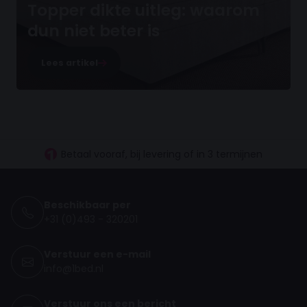
Topper dikte uitleg: waarom
dun niet beter is
Lees artikel
30 dagen proefslapen
Vanaf €100.- gratis levering NL
Betaal vooraf, bij levering of in 3 termijnen
Beschikbaar per
+31 (0)493 - 320201
Verstuur een e-mail
info@1bed.nl
Verstuur ons een bericht