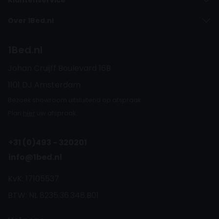
Over 1Bed.nl
1Bed.nl
Johan Cruijff Boulevard 16B
1101 DJ Amsterdam
Bezoek showroom uitsluitend op afspraak.
Plan
hier
uw afspraak.
+31 (0)493 - 320201
info@1bed.nl
KvK: 17105537
BTW: NL 8235.36.348.B01