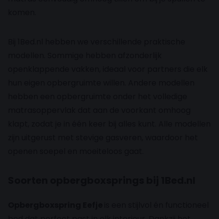
komen.
Bij 1Bed.nl hebben we verschillende praktische
modellen. Sommige hebben afzonderlijk
openklappende vakken, ideaal voor partners die elk
hun eigen opbergruimte willen. Andere modellen
hebben een opbergruimte onder het volledige
matrasoppervlak dat aan de voorkant omhoog
klapt, zodat je in één keer bij alles kunt. Alle modellen
zijn uitgerust met stevige gasveren, waardoor het
openen soepel en moeiteloos gaat.
Soorten opbergboxsprings bij 1Bed.nl
Opbergboxspring Eefje
is een stijlvol én functioneel
bed dat perfect past in elk interieur. Dankzij het