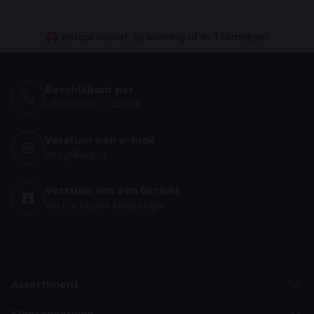
30 dagen proefslapen
Vanaf €100.- gratis levering NL
Betaal vooraf, bij levering of in 3 termijnen
Beschikbaar per
+31 (0)493 - 320201
Verstuur een e-mail
info@1bed.nl
Verstuur ons een bericht
Via Facebook Messenger
Assortiment
Klantenservice