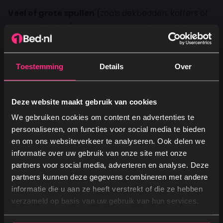
Veel of grote spullen
(zoals dekbedden, koffers of
seizoenskleding): Kies voor een model met één groot
opbergvak. Dit biedt maximale ruimte en is perfect
voor het opbergen van omvangrijke items.
Toestemming
Details
Over
Dagelijkse spullen of beddengoed:
Een model
met twee aparte vakken is dan praktischer. Zo kun
Deze website maakt gebruik van cookies
je snel bij de spullen die je nodig hebt, zonder dat je
We gebruiken cookies om content en advertenties te
het hele opbergvak hoeft te openen.
personaliseren, om functies voor social media te bieden
en om ons websiteverkeer te analyseren. Ook delen we
informatie over uw gebruik van onze site met onze
👉Wil je alle opties bekijken? Klik hier
partners voor social media, adverteren en analyse. Deze
opbergboxsprings
partners kunnen deze gegevens combineren met andere
Ja, graag! →
informatie die u aan ze heeft verstrekt of die ze hebben
Veelgestelde vragen
verzameld op basis van uw gebruik van hun services.
Nee, dankjewel