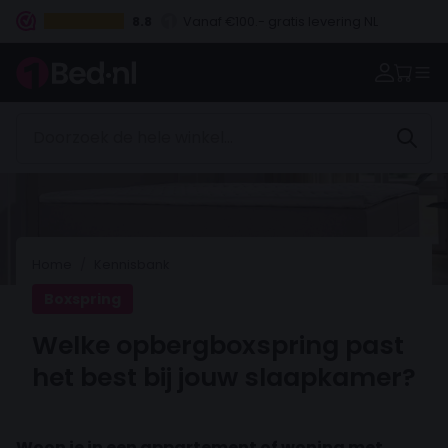
8.8
Vanaf €100.- gratis levering NL
Betaal vooraf, bij levering of in 3 termijnen
Home
Kennisbank
Boxspring
Welke opbergboxspring past
het best bij jouw slaapkamer?
Woon je in een appartement of woning met