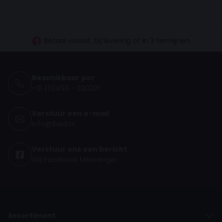
30 dagen proefslapen
Vanaf €100.- gratis levering NL
Betaal vooraf, bij levering of in 3 termijnen
Beschikbaar per
+31 (0)493 - 320201
Verstuur een e-mail
info@1bed.nl
Verstuur ons een bericht
Via Facebook Messenger
Assortiment