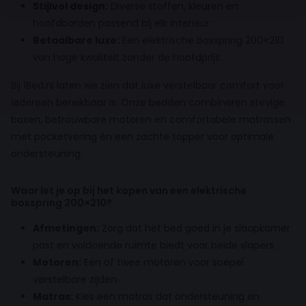
Stijlvol design:
Diverse stoffen, kleuren en
hoofdborden passend bij elk interieur.
Betaalbare luxe:
Een elektrische boxspring 200×210
van hoge kwaliteit zonder de hoofdprijs.
Bij 1Bed.nl laten we zien dat luxe verstelbaar comfort voor
iedereen bereikbaar is. Onze bedden combineren stevige
boxen, betrouwbare motoren en comfortabele matrassen
met pocketvering én een zachte topper voor optimale
ondersteuning.
Waar let je op bij het kopen van een elektrische
boxspring 200×210?
Afmetingen:
Zorg dat het bed goed in je slaapkamer
past en voldoende ruimte biedt voor beide slapers.
Motoren:
Eén of twee motoren voor soepel
verstelbare zijden.
Matras:
Kies een matras dat ondersteuning en