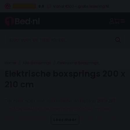
8.8
Vanaf €100.- gratis levering NL
Betaal vooraf, bij levering of in 3 termijnen
Home
Alle Boxsprings
Elektrische Boxsprings
Elektrische boxsprings 200 x
210 cm
Op zoek naar een elektrische boxspring 200×210
cm? De elektrische boxspring 200×210 cm biedt
extra lengte en verstelbaar gemak. Perfect voor
Lees meer
lange stellen die van ruimte houden. Gratis levering