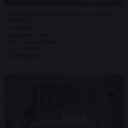
Elektrische Boxspring Arizona - Antraciet
Bekleding: Stof
Verstelbaar: Ja
Opbergruimte: Nee
Soort veren: Pocketvering
Vanaf
2.899,00
Oorspronkelijke prijs was: 2.899,00.
Huidige prijs is: 1.679,00.
1.679,00