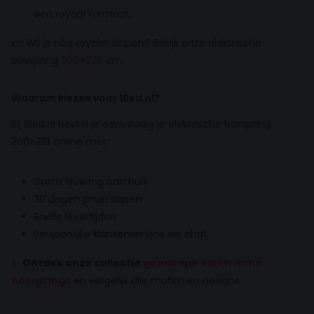
een royaal formaat.
👉 Wil je nóg royaler slapen? Bekijk onze elektrische
boxspring
200×220
cm.
Waarom kiezen voor 1Bed.nl?
Bij 1Bed.nl bestel je eenvoudig je elektrische boxspring
200×210 online met:
Gratis levering aan huis
30 dagen proefslapen
Snelle levertijden
Persoonlijke klantenservice via chat
✨
Ontdek onze collectie
goedkope elektrische
boxsprings
en vergelijk alle maten en designs.