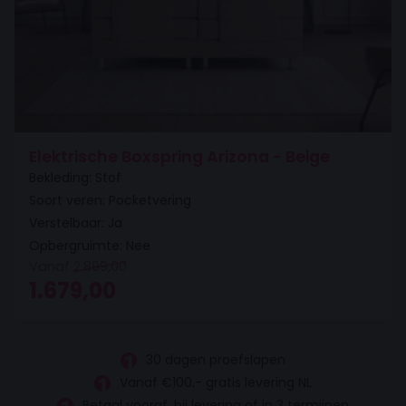
Elektrische Boxspring Arizona - Beige
Bekleding: Stof
Soort veren: Pocketvering
Verstelbaar: Ja
Opbergruimte: Nee
Vanaf
2.899,00
Oorspronkelijke prijs was: 2.899,00.
Huidige prijs is: 1.679,00.
1.679,00
30 dagen proefslapen
Vanaf €100.- gratis levering NL
Betaal vooraf, bij levering of in 3 termijnen