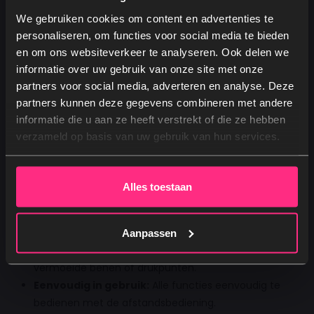
voeteneinde moeiteloos, zodat je comfortabel kunt lezen,
We gebruiken cookies om content en advertenties te
tv-kijken of ontspannen.
personaliseren, om functies voor social media te bieden
en om ons websiteverkeer te analyseren. Ook delen we
informatie over uw gebruik van onze site met onze
Een elektrisch verstelbare boxspring biedt veel voordelen
partners voor social media, adverteren en analyse. Deze
ten opzichte van een standaard bed. Dankzij de motoren
partners kunnen deze gegevens combineren met andere
pas je je houding volledig aan op jouw lichaam. Of je nu je
Ja, graag! →
informatie die u aan ze heeft verstrekt of die ze hebben
rug wilt ontlasten, je benen iets omhoog wilt brengen of
verzameld op basis van uw gebruik van hun services.
gewoon even wilt relaxen, dit bed helpt je altijd de perfecte
Nee, dankjewel
positie te vinden. Onze elektrische boxsprings bieden vijf
belangrijke voordelen:
Alles toestaan
Optimale ondersteuning:
Verstelbaar hoofd- en
voeteneinde voor ultiem comfort.
Aanpassen
Gezond slapen:
Ontlasting bij rugklachten,
vermoeide benen of drukpunten.
Eenvoudig in gebruik:
Alle functies eenvoudig te
bedienen met de afstandsbediening.