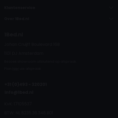
Klantenservice
Over 1Bed.nl
1Bed.nl
Johan Cruijff Boulevard 16B
1101 DJ Amsterdam
Bezoek showroom uitsluitend op afspraak.
Plan
hier
uw afspraak.
+31 (0)493 - 320201
info@1bed.nl
KvK: 17105537
BTW: NL 8235.36.348.B01