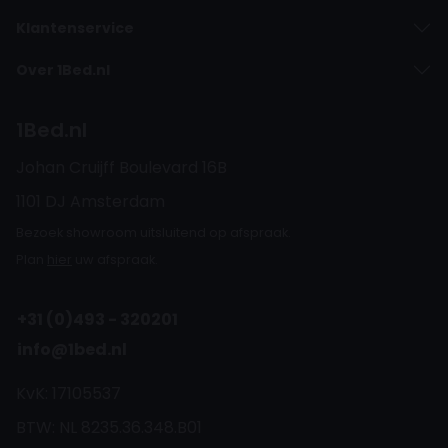
Klantenservice
Over 1Bed.nl
1Bed.nl
Johan Cruijff Boulevard 16B
1101 DJ Amsterdam
Bezoek showroom uitsluitend op afspraak.
Plan
hier
uw afspraak.
+31 (0)493 - 320201
info@1bed.nl
KvK: 17105537
BTW: NL 8235.36.348.B01