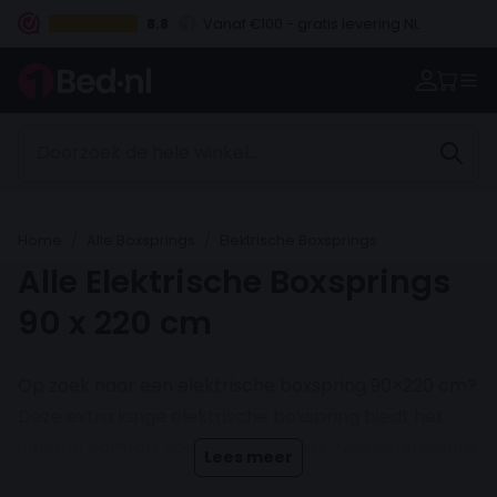
8.8
Vanaf €100.- gratis levering NL
Betaal vooraf, bij levering of in 3 termijnen
Home
Alle Boxsprings
Elektrische Boxsprings
Alle Elektrische Boxsprings
90 x 220 cm
Op zoek naar een elektrische boxspring 90×220 cm?
Deze extra lange elektrische boxspring biedt het
ultieme comfort voor lange slapers. Met verstelbare
Lees meer
standen voor hoofd en benen en een stevig,