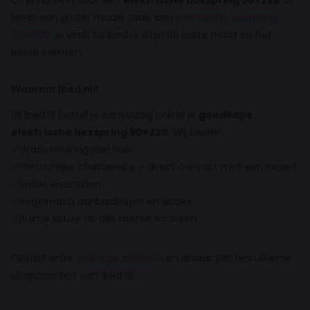
Of je nu kiest voor een
elektrische boxspring 90×220
of
liever een groter model zoals een
elektrische boxspring
100×200
, je vindt bij 1bed.nl altijd de juiste maat en het
beste comfort.
Waarom 1bed.nl?
Bij 1bed.nl bestel je eenvoudig online je
goedkope
elektrische boxspring 90×220
. Wij bieden:
✅Gratis levering aan huis
✅Persoonlijke chatservice – direct contact met een expert
✅Snelle levertijden
✅Regelmatig aanbiedingen en acties
✅Ruime keuze uit alle maten en stijlen
Ontdek onze
volledige collectie
en ervaar zelf het ultieme
slaapcomfort van 1bed.nl.