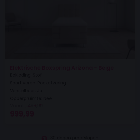
Elektrische Boxspring Arizona - Beige
Bekleding: Stof
Soort veren: Pocketvering
Verstelbaar: Ja
Opbergruimte: Nee
Vanaf
1.499,99
Oorspronkelijke prijs was: 1.499,99.
Huidige prijs is: 999,99.
999,99
30 dagen proefslapen