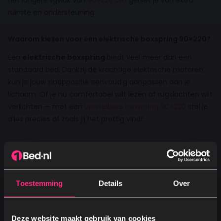
het langere ligvlak van
90×220 cm
geniet je van extra
ruimte en ondersteuning.
Waarom kiezen voor een elektrische boxspring 90×220?
Een
elektrische boxspring
biedt veel meer dan een
standaard bed. Dankzij de krachtige elektrische motoren
kun je jouw slaappositie eenvoudig aanpassen aan je
lichaam. Of je nu comfortabel wilt lezen of rugklachten wilt
verlichten — met een
verstelbare boxspring 90×220
stel je
alles precies af zoals jij het prettig vindt.
Onze elektrische boxsprings combineren:
Comfort
– verstelbaar hoofd- en voeteinde voor
Toestemming
Details
Over
perfecte ondersteuning
Gezondheid
– verlichting bij rug-, nek- of
beenklachten
Deze website maakt gebruik van cookies