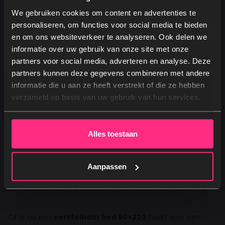
Gebruiksgemak
– eenvoudige bediening met
We gebruiken cookies om content en advertenties te
afstandsbediening of draadloos
personaliseren, om functies voor social media te bieden
Design
– keuze uit verschillende kleuren, poten en
en om ons websiteverkeer te analyseren. Ook delen we
maten
informatie over uw gebruik van onze site met onze
Prijsvoordeel
– altijd een
goedkope elektrische
partners voor social media, adverteren en analyse. Deze
boxspring
die past bij jouw budget
partners kunnen deze gegevens combineren met andere
Ja, graag! →
Goedkope elektrische boxspring 90×220: luxe hoeft niet
informatie die u aan ze heeft verstrekt of die ze hebben
duur te zijn
verzameld op basis van uw gebruik van hun services.
Nee, dankjewel
Veel mensen denken dat een elektrische boxspring alleen
is weggelegd voor luxe hotels of dure merken. Bij 1bed.nl
Alles toestaan
bewijzen we het tegendeel. Onze collectie
elektrische
boxsprings
biedt betaalbare kwaliteit, ontworpen met
betrouwbare motoren, duurzame stoffering en
Aanpassen
comfortabele matrassen. Zo geniet je jarenlang van jouw
aankoop, zonder concessies te doen aan comfort of stijl.
Of je nu een
verstelbaar bed 90×220
zoekt voor een