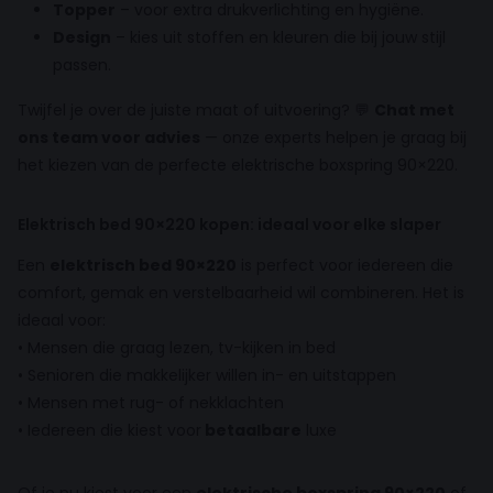
Topper
– voor extra drukverlichting en hygiëne.
Design
– kies uit stoffen en kleuren die bij jouw stijl
passen.
Twijfel je over de juiste maat of uitvoering? 💬
Chat met
ons team voor advies
— onze experts helpen je graag bij
het kiezen van de perfecte elektrische boxspring 90×220.
Elektrisch bed 90×220 kopen: ideaal voor elke slaper
Een
elektrisch bed 90×220
is perfect voor iedereen die
comfort, gemak en verstelbaarheid wil combineren. Het is
ideaal voor:
• Mensen die graag lezen, tv-kijken in bed
• Senioren die makkelijker willen in- en uitstappen
• Mensen met rug- of nekklachten
• Iedereen die kiest voor
betaalbare
luxe