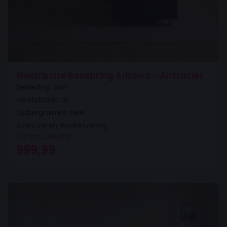
Elektrische Boxspring Arizona - Antraciet
Bekleding: Stof
Verstelbaar: Ja
Opbergruimte: Nee
Soort veren: Pocketvering
Vanaf
1.499,99
Oorspronkelijke prijs was: 1.499,99.
Huidige prijs is: 999,99.
999,99