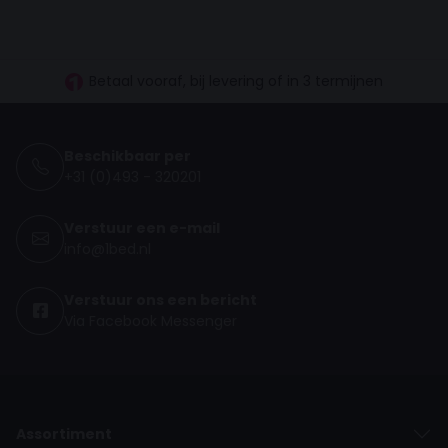
30 dagen proefslapen
Vanaf €100.- gratis levering NL
Betaal vooraf, bij levering of in 3 termijnen
Beschikbaar per
+31 (0)493 - 320201
Verstuur een e-mail
info@1bed.nl
Verstuur ons een bericht
Via Facebook Messenger
Assortiment