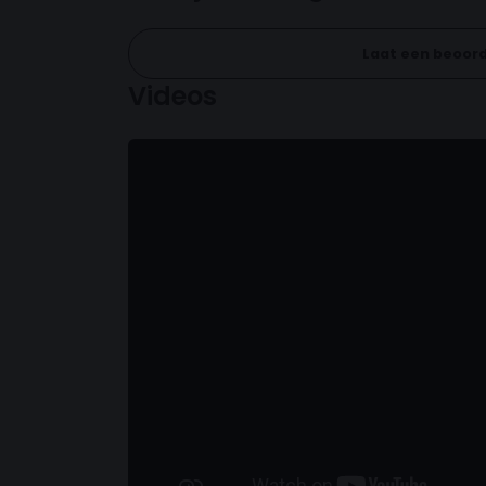
Topper
Laat een beoord
Videos
Topper hoogte
Inhoud topper
Hoofdbord
Hoofdbord dikte
Hoofdbord hoogte
Hoofdbord breedte
Matras
Anti allergisch
Comfortzones