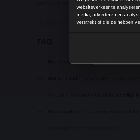
nachtrust gegarandeerd!
websiteverkeer te analyseren
media, adverteren en analys
Inclusief pocketverin
verstrekt of die ze hebben v
Lees m
topdekmatras
FAQ
De boxspring wordt compleet geleverd en
matrassen en een topdekmatras. Deze z
Hoe monteer ik de boxspring?
drukverdeling waardoor je comfortabel li
en een dikte van 20cm. De topper, gemaa
Hoe lang duurt het voordat mijn product 
Wat als er iets ontbreekt of beschadigd is 
Boxspring met Geïnteg
Hebben jullie een showroom waar ik de bo
Ervaar ultiem slaapcomfort met onze boxs
geïntegreerde anti-sliplaag. Deze slimme
Bieden jullie ook maatwerk aan?
en toppers stevig op hun plek blijven, n