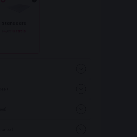
Standaard
Oorspronkelijke prijs was: 115,05.
Huidige prijs is: 0,00.
Gratis
115,05