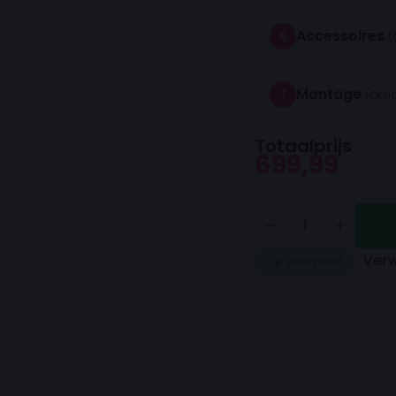
Accessoires
6
Montage
7
Totaalprijs
699,99
Verw
Op voorraad