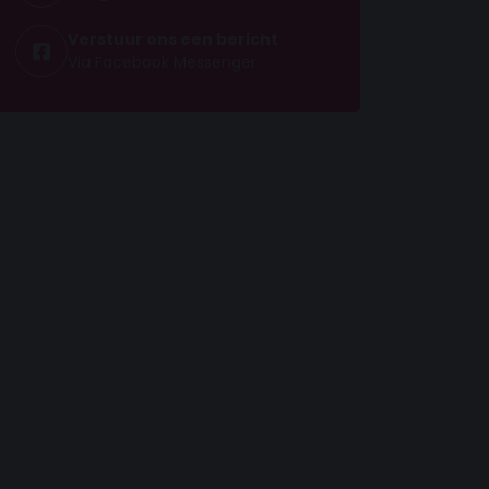
Verstuur ons een bericht
Via Facebook Messenger