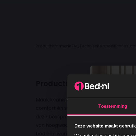
Productinformatie
FAQ
Technische specificaties
Laa
Productinformatie
Maak kennis met
Boxspring Teddy
, het 
Toestemming
comfort én stijl. Dankzij de zachte, aaiba
deze boxspring een echte blikvanger in i
van hoogwaardig hout zorgt voor duurzaam
Deze website maakt gebruik
bed een warme en luxe uitstraling geeft.
We gebruiken cookies om cont