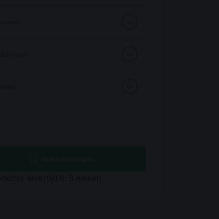
In winkelwagen
achte levertijd 6-8 weken