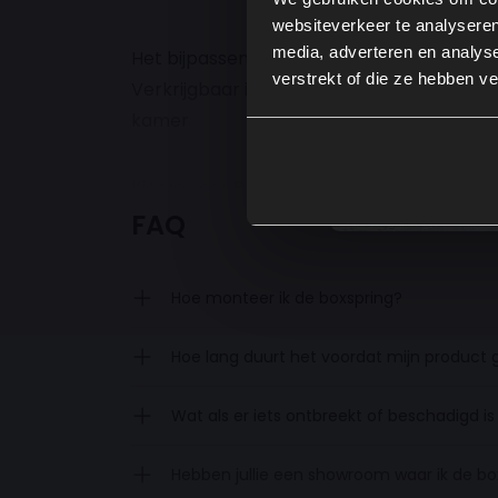
websiteverkeer te analyseren
media, adverteren en analys
Het bijpassende hoofdbord in teddy stof 
verstrekt of die ze hebben v
Verkrijgbaar in diverse maten, zodat je 
kamer
Kies je voor
Boxspring Teddy
, dan kies j
Lees m
knusse touch.
FAQ
Inclusief pocketverin
Hoe monteer ik de boxspring?
topdekmatras
Hoe lang duurt het voordat mijn product 
De boxspring wordt compleet geleverd en
Wat als er iets ontbreekt of beschadigd is 
matrassen en een topdekmatras. Deze z
drukverdeling waardoor je comfortabel li
Hebben jullie een showroom waar ik de bo
en een dikte van 20cm. De topper, gemaa