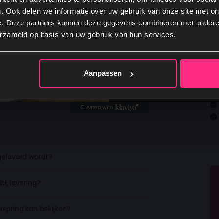
po
. Ook delen we informatie over uw gebruik van onze site met on
e. Deze partners kunnen deze gegevens combineren met andere i
Ja, graag
maakt het geheel helemaal af.
le
erzameld op basis van uw gebruik van hun services.
het bed perfect kunt afstemmen op jouw
Nee, dankje
bl
Aanpassen
e voor een stijlvolle nachtrust met een
eer
g matrassen en
geleverd wordt?
 komt inclusief 2 pocketvering
bij levering?
orgen samen voor een betere
gt. Het matras heeft 7 comfortzones
xspring kan bekijken?
kt van comfortschuim is 5cm dik.