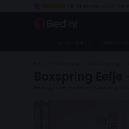
8.8
(247 beoordelingen)
Vanaf 
Betaal
Alle Boxsprings
Vlakke boxsp
Alle Boxsprings
Vlakke boxsprings
Opbergboxsprings
Elektrische Boxsprings
Categorieën
Home
Alle Boxsprings
Vlakke boxsprings
1
Boxspring Eefje 
90 x 200 cm
90 x 200 cm
140 x 200 cm
90 x 200 cm
Overige
90 x 210 cm
90 x 210 cm
140 x 210 cm
90 x 210 cm
Beddengoed
Bekleding: Teddy
Soort veren: Pocketvering
Vers
90 x 220 cm
90 x 220 cm
140 x 220 cm
90 x 220 cm
100 x 200 cm
100 x 200 cm
160 x 200 cm
100 x 200 cm
100 x 210 cm
100 x 210 cm
160 x 210 cm
100 x 210 cm
100 x 220 cm
100 x 220 cm
160 x 220 cm
100 x 220 cm
120 x 200 cm
120 x 200 cm
180 x 200 cm
140x200 cm
120 x 210 cm
120 × 210 cm
180 x 210 cm
140x210 cm