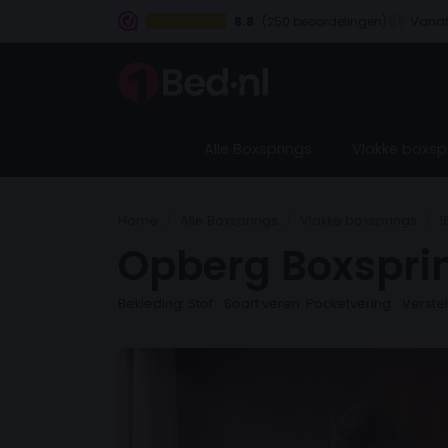
8.8
(250 beoordelingen)
Vanaf 
Betaal
Alle Boxsprings
Vlakke boxsp
Alle Boxsprings
Vlakke boxsprings
Opbergboxsprings
Elektrische Boxsprings
Categorieën
Home
Alle Boxsprings
Vlakke boxsprings
1
Opberg Boxsprin
90 x 200 cm
90 x 200 cm
140 x 200 cm
90 x 200 cm
Overige
90 x 210 cm
90 x 210 cm
140 x 210 cm
90 x 210 cm
Beddengoed
Bekleding: Stof
Soort veren: Pocketvering
Verste
90 x 220 cm
90 x 220 cm
140 x 220 cm
90 x 220 cm
100 x 200 cm
100 x 200 cm
160 x 200 cm
100 x 200 cm
100 x 210 cm
100 x 210 cm
160 x 210 cm
100 x 210 cm
100 x 220 cm
100 x 220 cm
160 x 220 cm
100 x 220 cm
120 x 200 cm
120 x 200 cm
180 x 200 cm
140x200 cm
120 x 210 cm
120 × 210 cm
180 x 210 cm
140x210 cm