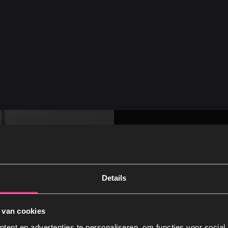
ige
V
eert een moderne uitstraling met
ak. De stijlvolle beige bekleding
aling, waardoor het perfect past in
Details
po
.
 van cookies
le
 bed creëer je eenvoudig extra plek
ent en advertenties te personaliseren, om functies voor social