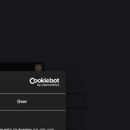
oor- en nadelen
Tijdloos en stijlvol uiterlijk
Inclusief hoofdbord in dezelfde stoffering
Comfortabel slapen dankzij het
Over
cketveringmatras en meegeleverde topper
Extra versteviging voor een langere
vensduur
Belasting van 130 kilogram per persoon
 media te bieden en om ons