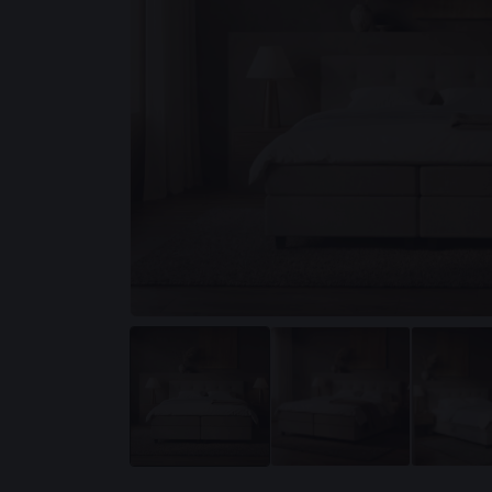
120 × 220 cm
120 x 220 cm
180 x 220 cm
140x220 cm
140 x 200 cm
140 x 200 cm
200 x 200 cm
160x200 cm
140 x 210 cm
140 x 210 cm
200 x 210 cm
160x210 cm
140 x 220 cm
140 x 220 cm
200 x 220 cm
160x220 cm
160 x 200 cm
160 x 200 cm
180x200 cm
160 x 210 cm
160 x 210 cm
180x210 cm
160 x 220 cm
160 x 220 cm
180x220 cm
180 x 200 cm
180 x 200 cm
200 x 200 cm
180 x 210 cm
180 x 210 cm
200 x 210 cm
180 x 220 cm
180 x 220 cm
200 x 220 cm
200 x 200 cm
200 x 200 cm
200 x 210 cm
200 x 210 cm
200 x 220 cm
200 x 220 cm