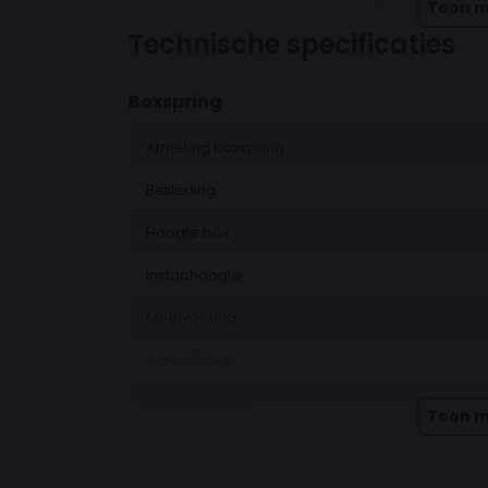
Toon 
Technische specificaties
Kan ik in termijnen betalen?
Boxspring
Kan ik de boxspring retourneren?
Afmeting boxspring
Wordt de boxspring voor mij gemonteerd
Bekleding
Kan ik betalen bij levering?
Hoogte box
Instaphoogte
Hoe wordt mijn boxspring bezorgd?
Maatvoering
Verstelbaar
Opbergruimte
Toon 
Inhoud box