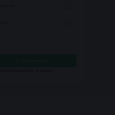
In winkelwagen
achte levertijd 6-8 weken