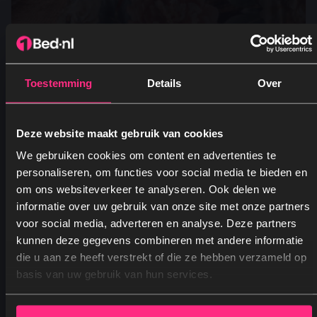
Toestemming
Details
Over
Dekbedovertrek Printed – Leopard Bliss
Vanaf
49,95
Oorspronkelijke prijs was: 49,95.
Huidige prijs is: 24,95.
24,95
Deze website maakt gebruik van cookies
We gebruiken cookies om content en advertenties te
personaliseren, om functies voor social media te bieden en
om ons websiteverkeer te analyseren. Ook delen we
informatie over uw gebruik van onze site met onze partners
voor social media, adverteren en analyse. Deze partners
kunnen deze gegevens combineren met andere informatie
Ja, graag! →
die u aan ze heeft verstrekt of die ze hebben verzameld op
basis van uw gebruik van hun services.
Nee, dankjewel