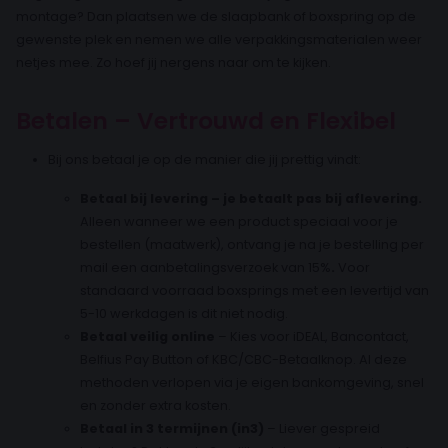
montage? Dan plaatsen we de slaapbank of boxspring op de
gewenste plek en nemen we alle verpakkingsmaterialen weer
netjes mee. Zo hoef jij nergens naar om te kijken.
Betalen – Vertrouwd en Flexibel
Bij ons betaal je op de manier die jij prettig vindt:
Betaal bij levering – je betaalt pas bij aflevering.
Alleen wanneer we een product speciaal voor je
bestellen (maatwerk), ontvang je na je bestelling per
mail een aanbetalingsverzoek van 15%
.
Voor
standaard voorraad boxsprings met een levertijd van
5-10 werkdagen is dit niet nodig.
Betaal veilig online
– Kies voor iDEAL, Bancontact,
Belfius Pay Button of KBC/CBC-Betaalknop. Al deze
methoden verlopen via je eigen bankomgeving, snel
en zonder extra kosten.
Betaal in 3 termijnen (in3)
– Liever gespreid