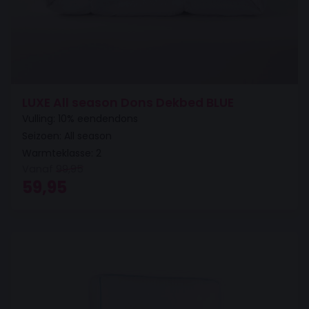
LUXE All season Dons Dekbed BLUE
Vulling: 10% eendendons
Seizoen: All season
Warmteklasse: 2
Vanaf
99,95
Oorspronkelijke prijs was: 99,95.
Huidige prijs is: 59,95.
59,95