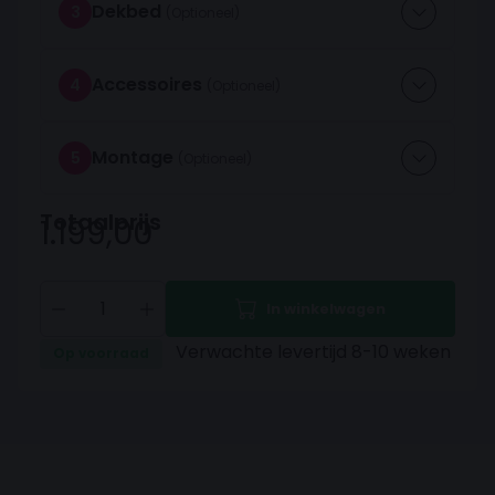
Dekbed
3
Accessoires
4
Montage
5
Totaalprijs
1.199,00
In winkelwagen
Verwachte levertijd 8-10 weken
Op voorraad