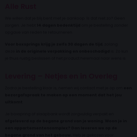
Alle Rust
We willen dat je blij bent met je aankoop. Is dat niet zo? Geen
zorgen. Je hebt
14 dagen bedenktijd
om je bestelling zonder
opgave van reden te retourneren.
Voor boxsprings krijg je zelfs 30 dagen de tijd
, zolang
deze
in de originele verpakking en onbeschadigd
is. Zo kun
je thuis rustig beslissen of het product helemaal naar wens is.
Levering – Netjes en in Overleg
Zodra je bestelling klaar is, nemen wij contact met je op om
een
bezorgafspraak te maken op een moment dat het jou
uitkomt
.
Je boxspring of slaapbank wordt zorgvuldig verpakt en
afgeleverd op de begane grond van je woning
.
Woon je in
een appartementencomplex? Dan leveren we op de
begane grond van het gebouw.
Heb je gekozen voor