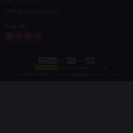
KvK: 17105537
BTW: NL 8235.36.348.B01
Volg ons
8.8
(247 beoordelingen)
© 2026 1Bed.nl
Privacybeleid
Algemene voorwaarden