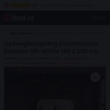
8.8
Vanaf €100.- gratis levering NL
Betaal vooraf, bij levering of in 3 termijnen
140 x 200 cm
Home
Alle Boxsprings
Opbergboxsprings
Opbergboxspring Dreamhouse
Essence Off-White 140 x 200 cm
Bekleding: Teddy
Verstelbaar: Nee
Opbergruimte: Ja
Soort veren: Pocketvering
Merk:
Dreamhouse