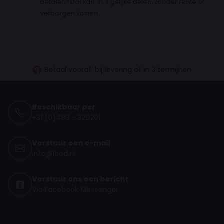
betalen? Dat kan. In 3 gelijke delen, zonder rente of
verborgen kosten.
30 dagen proefslapen
Vanaf €100.- gratis levering NL
Betaal vooraf, bij levering of in 3 termijnen
Beschikbaar per
+31 (0)493 - 320201
Verstuur een e-mail
info@1bed.nl
Verstuur ons een bericht
Via Facebook Messenger