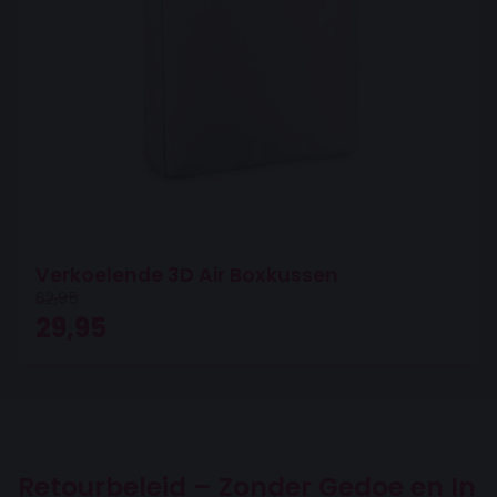
Verkoelende 3D Air Boxkussen
62,95
Oorspronkelijke prijs was: 62,95.
Huidige prijs is: 29,95.
29,95
Retourbeleid – Zonder Gedoe en In