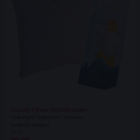
Cloudy Pillow Hoofdkussen
Type slaper: Rugslapers, Zijslapers
Hardheid: Medium
69,95
Oorspronkelijke prijs was: 69,95.
Huidige prijs is: 29,95.