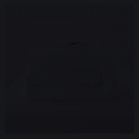
Andere poten mogelijk
Aantal poten
12
Hoogte poten
10 cm
Product
Kleur
Off-White
Verpakkingsinhoud
1 hoofdbord in dezelfde stoffering, 1 pocketveringmatras, 12
poten, 2 onderboxen
Serie