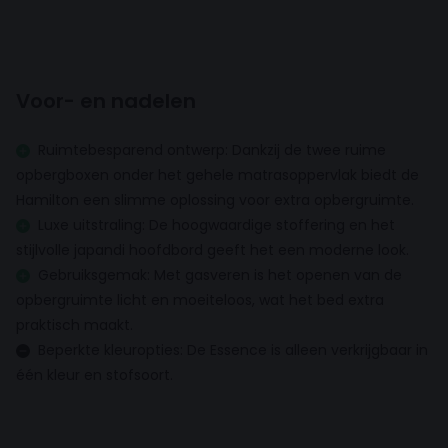
extra comfort en ondersteuning – perfect voor elke
Verstelbaar
slaaphouding.
Slimme opbergruimte – Praktisch
Voor- en nadelen
Opbergruimte
en stijlvol
Ruimtebesparend ontwerp: Dankzij de twee ruime
Hoofdbord
opbergboxen onder het gehele matrasoppervlak biedt de
Onder het bed zit een ruime, makkelijk te openen
Hamilton een slimme oplossing voor extra opbergruimte.
opbergbox
, ideaal voor beddengoed of kleding. Vier
Hoofdbord dikte
Luxe uitstraling: De hoogwaardige stoffering en het
10 cm
krachtige gasveren zorgen voor soepele toegang.
stijlvolle japandi hoofdbord geeft het een moderne look.
De matzwarte poten van 12 cm geven een moderne,
Gebruiksgemak: Met gasveren is het openen van de
Hoofdbord hoogte
luchtige look.
opbergruimte licht en moeiteloos, wat het bed extra
120 cm
praktisch maakt.
Hoofdbord breedte
Beperkte kleuropties: De Essence is alleen verkrijgbaar in
Essence Off-White
combineert tijdloos design met
150 cm
één kleur en stofsoort.
functionaliteit – een perfecte keuze voor wie stijlvol
Matras
wil slapen én slim wil opbergen.