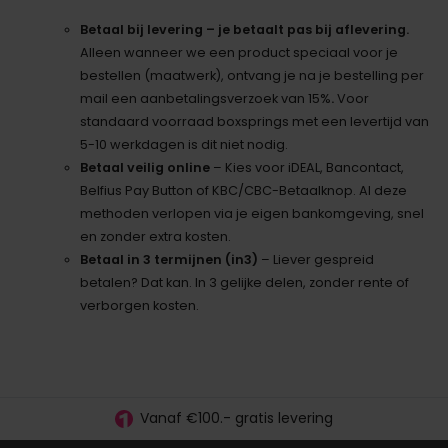
Betaal bij levering – je betaalt pas bij aflevering.
Alleen wanneer we een product speciaal voor je
bestellen (maatwerk), ontvang je na je bestelling per
mail een aanbetalingsverzoek van 15%
.
Voor
standaard voorraad boxsprings met een levertijd van
5-10 werkdagen is dit niet nodig.
Betaal veilig online
– Kies voor iDEAL, Bancontact,
Belfius Pay Button of KBC/CBC-Betaalknop. Al deze
methoden verlopen via je eigen bankomgeving, snel
en zonder extra kosten.
Betaal in 3 termijnen (in3)
– Liever gespreid
betalen? Dat kan. In 3 gelijke delen, zonder rente of
verborgen kosten.
30 dagen proefslapen
Vanaf €100.- gratis levering
Betaal vooraf, bij levering of in 3 termijnen