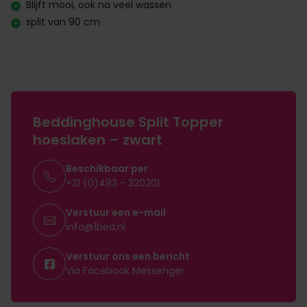
Blijft mooi, ook na veel wassen
split van 90 cm
Beddinghouse Split Topper
hoeslaken – zwart
Beschikbaar per
+31 (0)493 - 320201
Verstuur een e-mail
info@1bed.nl
Verstuur ons een bericht
Via Facebook Messenger