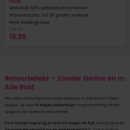
roze
Materiaal: 100% gebreide jersey katoen
Wasinstructies: Tot 60 graden wasbaar
Merk: Beddinghouse
Vanaf
19,95
Retourbeleid – Zonder Gedoe en In
Alle Rust
We willen dat je blij bent met je aankoop. Is dat niet zo? Geen
zorgen. Je hebt
14 dagen bedenktijd
om je bestelling zonder
opgave van reden te retourneren.
Voor boxsprings krijg je zelfs 30 dagen de tijd
, zolang deze
in
de originele verpakking en onbeschadigd
is. Zo kun je thuis