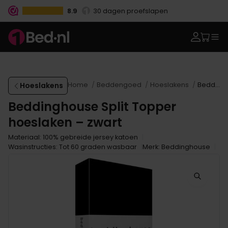
8.9
30 dagen proefslapen
Vanaf €100.- gratis levering
Betaal vooraf, bij levering of in 3 termijnen
Hoeslakens
Home
Beddengoed
Hoeslakens
Beddinghouse Split Topper hoeslaken – zwart
Beddinghouse Split Topper
hoeslaken – zwart
Materiaal: 100% gebreide jersey katoen
Wasinstructies: Tot 60 graden wasbaar
Merk: Beddinghouse