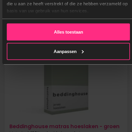
Materiaal: 100% gebreide jersey katoen
die u aan ze heeft verstrekt of die ze hebben verzameld op
Wasinstructies: Tot 60 graden wasbaar
basis van uw gebruik van hun services.
Merk: Beddinghouse
Vanaf
19,95
Alles toestaan
Aanpassen
Beddinghouse matras hoeslaken - groen