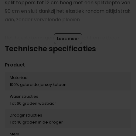
split toppers tot 12 cm hoog met een splitdiepte van
90 cm en sluit dankzij het elastiek rondom altijd strak
aan, zonder vervelende plooien.
Het hoeslaken is gemaakt van zacht en rekbaar
Lees meer
jersey katoen, waardoor het heerlijk comfortabel
Technische specificaties
aanvoelt en tegelijkertijd goed ademt. Het natuurlijke
materiaal neemt vocht op en blijft soepel, zodat je
Product
iedere nacht geniet van optimaal slaapcomfort.
Materiaal
100% gebreide jersey katoen
Een stijlvolle en praktische keuze die je bed niet
Wasinstructies
alleen mooi opmaakt, maar ook zorgt voor een
Tot 60 graden wasbaar
extra fijne nachtrust.
Drooginstructies
Tot 40 graden in de droger
Merk