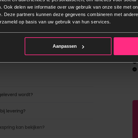
offering en is verkrijgbaar in
. Ook delen we informatie over uw gebruik van onze site met on
ng Eefje, dan is een heerlijke
e. Deze partners kunnen deze gegevens combineren met andere i
le
erzameld op basis van uw gebruik van hun services.
gmatras en
bl
Aanpassen
eer
 komt inclusief pocketveringmatras
 voor een betere drukverdeling
 heeft 7 comfortzones en een dikte
tschuim is 5cm dik.
geleverd wordt?
bij levering?
eerde Anti-Slip
xspring kan bekijken?
pring, uitgerust met een