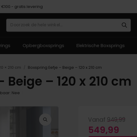
 €100.- gratis levering
 vooraf, bij levering of in 3 termijnen
rings
Opbergboxsprings
Elektrische Boxsprings
Hulp 
Hulp 
Hulp 
Hulp 
Hulp 
20 × 210 cm
Boxspring Eefje – Beige – 120 x 210 cm
– Beige – 120 x 210 cm
Bezoe
Bezoe
Bezoe
Bezoe
Bezoe
ons ​​v
ons ​​v
ons ​​v
ons ​​v
ons ​​v
lbaar: Nee
Vanaf
949,99
Oorspronkelijke prijs was: 949,99.
Huidige prijs 
549,99