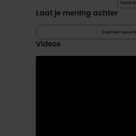
Toon m
Laat je mening achter
Inhoud box
Topper
Laat een beoord
Videos
Topper hoogte
Inhoud topper
Hoofdbord
Hoofdbord dikte
Hoofdbord hoogte
Hoofdbord breedte
Matras