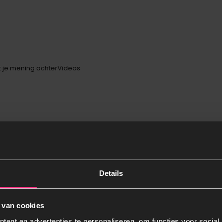
t je mening achter
Videos
V
Details
in ieders interieur. Door de tijdloze
unt van de slaapkamer. De boxspring is
 van cookies
n van een luxe meubelstof. Het bed
po
ent en advertenties te personaliseren, om functies voor social