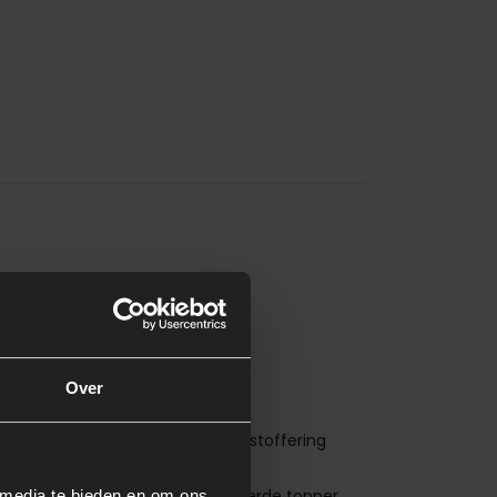
oor- en nadelen
Over
Tijdloos en stijlvol uiterlijk
Inclusief hoofdbord in dezelfde stoffering
Comfortabel slapen dankzij het
cketveringmatras en meegeleverde topper
 media te bieden en om ons