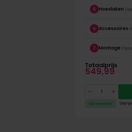
Hoeslaken
5
Accessoires
6
Montage
7
Totaalprijs
549,99
Verwa
Op voorraad