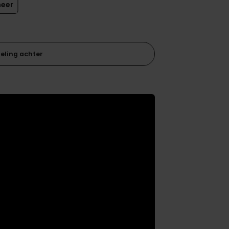
eer
Solide houten frame afgedekt met
wattering en schuim
eling achter
5 cm
Comfortschuim
7 cm
100 cm
Gelijk aan de boxspring