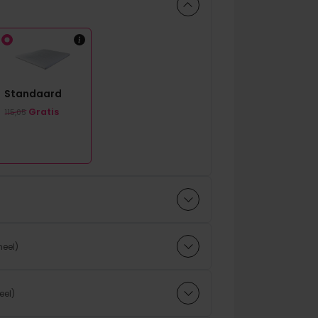
Standaard
Oorspronkelijke prijs was: 115,05.
Huidige prijs is: 0,00.
Gratis
115,05