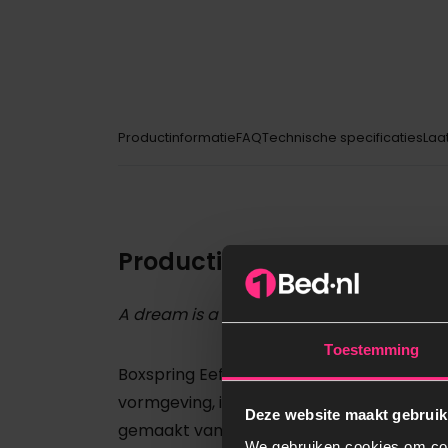
Productinformatie
FAQ
Technische specificaties
Laa
Productinformatie
A dream is a wish your hearts makes..
Toestemming
Boxspring Eefje is een stijlvol bed dat past 
vormgeving, is dit bed het rustig middelp
Deze website maakt gebruik
gemaakt van hoogwaardig hout en voorzie
We gebruiken cookies om cont