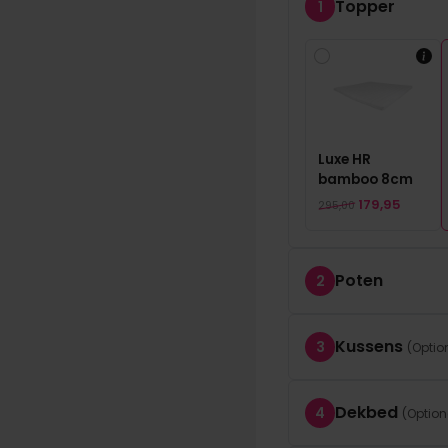
Topper
1
Luxe HR
bamboo 8cm
Oorspronkelijke prijs was: 295,00.
Huidige prijs is: 179,95.
179,95
295,00
Poten
2
Kussens
3
Dekbed
4