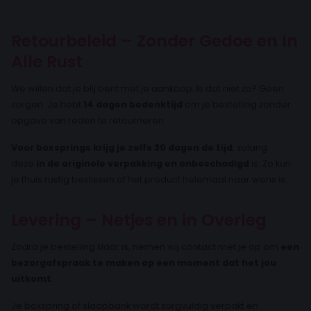
Retourbeleid – Zonder Gedoe en In
Alle Rust
We willen dat je blij bent met je aankoop. Is dat niet zo? Geen
zorgen. Je hebt
14 dagen bedenktijd
om je bestelling zonder
opgave van reden te retourneren.
Voor boxsprings krijg je zelfs 30 dagen de tijd
, zolang
deze
in de originele verpakking en onbeschadigd
is. Zo kun
je thuis rustig beslissen of het product helemaal naar wens is.
Levering – Netjes en in Overleg
Zodra je bestelling klaar is, nemen wij contact met je op om
een
bezorgafspraak te maken op een moment dat het jou
uitkomt
.
Je boxspring of slaapbank wordt zorgvuldig verpakt en