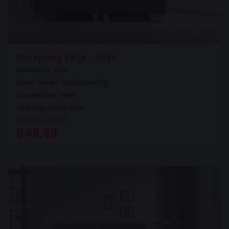
Boxspring Eefje - Grijs
Bekleding: Stof
Soort veren: Pocketvering
Verstelbaar: Nee
Opbergruimte: Nee
Vanaf
949,99
Oorspronkelijke prijs was: 949,99.
Huidige prijs is: 549,99.
549,99