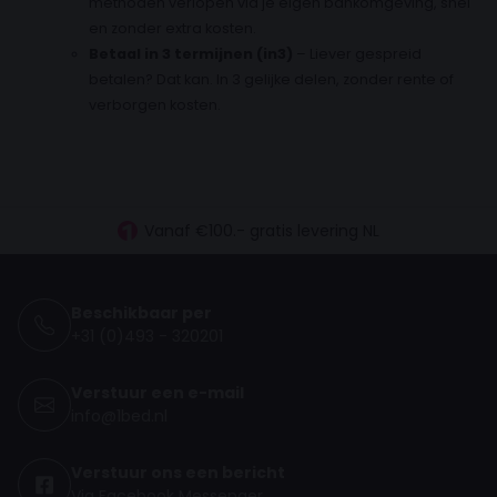
methoden verlopen via je eigen bankomgeving, snel
en zonder extra kosten.
Betaal in 3 termijnen (in3)
– Liever gespreid
betalen? Dat kan. In 3 gelijke delen, zonder rente of
verborgen kosten.
30 dagen proefslapen
Vanaf €100.- gratis levering NL
Betaal vooraf, bij levering of in 3 termijnen
Beschikbaar per
+31 (0)493 - 320201
Verstuur een e-mail
info@1bed.nl
Verstuur ons een bericht
Via Facebook Messenger