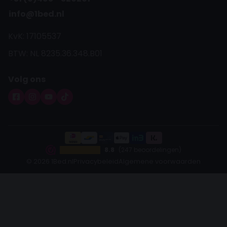
info@1bed.nl
KvK: 17105537
BTW: NL 8235.36.348.B01
Volg ons
8.8
(247 beoordelingen)
© 2026 1Bed.nl
Privacybeleid
Algemene voorwaarden