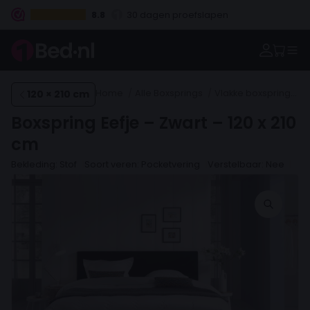
8.8
30 dagen proefslapen
Vanaf €100.- gratis levering NL
Betaal vooraf, bij levering of in 3 termijnen
120 × 210 cm
Home
Alle Boxsprings
Vlakke boxsprings
Boxspring Eefje – Zwart – 120 x 210
cm
Bekleding: Stof
Soort veren: Pocketvering
Verstelbaar: Nee