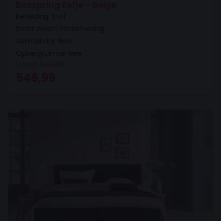
Boxspring Eefje - Beige
Bekleding: Stof
Soort veren: Pocketvering
Verstelbaar: Nee
Opbergruimte: Nee
Vanaf
949,99
Oorspronkelijke prijs was: 949,99.
Huidige prijs is: 549,99.
549,99