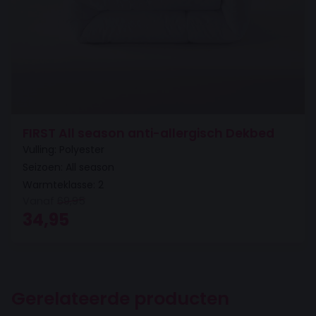
FIRST All season anti-allergisch Dekbed
Vulling: Polyester
Seizoen: All season
Warmteklasse: 2
Vanaf
69,95
Oorspronkelijke prijs was: 69,95.
Huidige prijs is: 34,95.
34,95
Gerelateerde producten