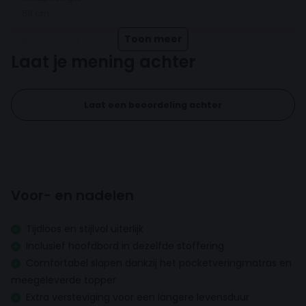
hebben een mooie afwerking. Ze zijn duurzaam in
56 cm
gebruik, waardoor jij langer van een goede nachtrust
Toon meer
Maatvoering
geniet.
Twijfelaar
Laat je mening achter
Verstelbaar
Bestel boxspring Eefje vandaag nog en wordt elke
morgen uitgerust wakker!
Laat een beoordeling achter
Opbergruimte
Inhoud box
Solide houten frame afgedekt met wattering en schuim
Voor- en nadelen
Topper
Tijdloos en stijlvol uiterlijk
Topper hoogte
Inclusief hoofdbord in dezelfde stoffering
5 cm
Comfortabel slapen dankzij het pocketveringmatras en
meegeleverde topper
Inhoud topper
Extra versteviging voor een langere levensduur
Comfortschuim