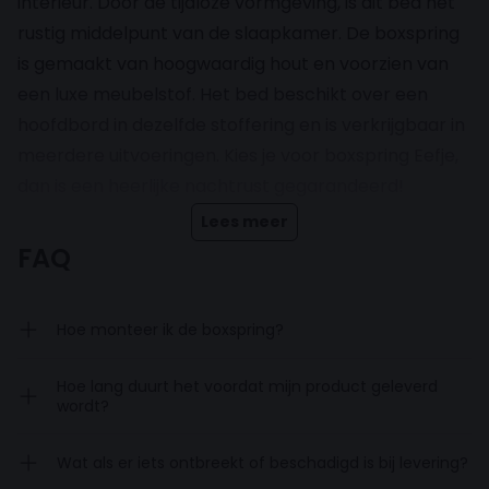
interieur. Door de tijdloze vormgeving, is dit bed het
rustig middelpunt van de slaapkamer. De boxspring
is gemaakt van hoogwaardig hout en voorzien van
een luxe meubelstof. Het bed beschikt over een
hoofdbord in dezelfde stoffering en is verkrijgbaar in
meerdere uitvoeringen. Kies je voor boxspring Eefje,
dan is een heerlijke nachtrust gegarandeerd!
Lees meer
Inclusief pocketveringmatras en
FAQ
topdekmatras
Hoe monteer ik de boxspring?
De boxspring wordt compleet geleverd en komt
inclusief pocketveringmatras en een topdekmatras.
Hoe lang duurt het voordat mijn product geleverd
Deze zorgen samen voor een betere drukverdeling
wordt?
waardoor je comfortabel ligt. Het matras heeft 7
Wat als er iets ontbreekt of beschadigd is bij levering?
comfortzones en een dikte van 20cm. De topper,