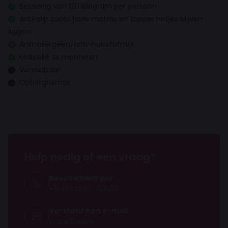
Belasting van 130 kilogram per persoon
Anti-slip zodat jouw matras en topper netjes blijven
Hoofdbord
liggen!
Anti-allergeen/anti-huisstofmijt
Hoofdbord dikte
7 cm
Makkelijk te monteren
Verstelbaar
Hoofdbord hoogte
Opbergruimte
100 cm
Hoofdbord breedte
Gelijk aan de boxspring
Matras
Hulp nodig of een vraag?
Anti allergisch
Beschikbaar per
+31 (0)493 - 320201
Comfortzones
7-zone
Verstuur een e-mail
info@1bed.nl