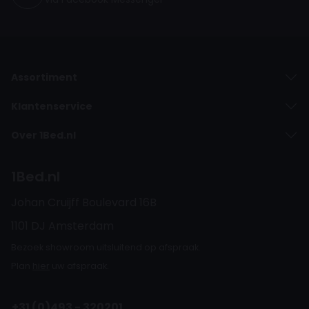
Assortiment
Klantenservice
Over 1Bed.nl
1Bed.nl
Johan Cruijff Boulevard 16B
1101 DJ Amsterdam
Bezoek showroom uitsluitend op afspraak.
Plan
hier
uw afspraak.
+31 (0)493 - 320201