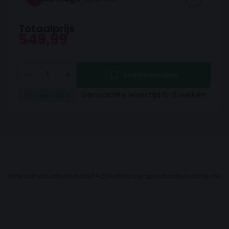
Totaalprijs
549,99
In winkelwagen
Verwachte levertijd 6-8 weken
Op voorraad
Videos
Productinformatie
FAQ
Technische specificaties
Laat je meni