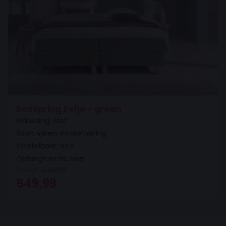
Boxspring Eefje - groen
Bekleding: Stof
Soort veren: Pocketvering
Verstelbaar: Nee
Opbergruimte: Nee
Vanaf
949,99
Oorspronkelijke prijs was: 949,99.
Huidige prijs is: 549,99.
549,99