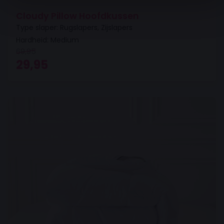
Cloudy Pillow Hoofdkussen
Type slaper: Rugslapers, Zijslapers
Hardheid: Medium
69,95
Oorspronkelijke prijs was: 69,95.
Huidige prijs is: 29,95.
29,95