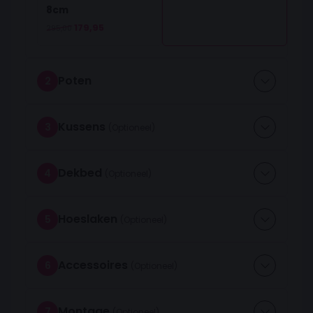
8cm
Oorspronkelijke prijs was: 295,00.
Huidige prijs is: 179,95.
179,95
295,00
Poten
2
Kussens
3
Dekbed
4
Hoeslaken
5
Accessoires
6
Montage
7