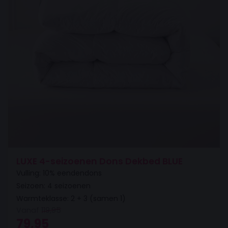
LUXE 4-seizoenen Dons Dekbed BLUE
Vulling: 10% eendendons
Seizoen: 4 seizoenen
Warmteklasse: 2 + 3 (samen 1)
Vanaf
119,95
Oorspronkelijke prijs was: 119,95.
Huidige prijs is: 79,95.
79,95