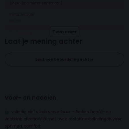
waardoor jij jarenlang van een goede nachtrust
32 cm (inc. elektrisch frame)
Wordt de boxspring voor mij gemonteerd?
geniet.
Instaphoogte
65 cm
Toon meer
Maatvoering
Tweepersoons
Laat je mening achter
Verstelbaar
Laat een beoordeling achter
Opbergruimte
Topper
Voor- en nadelen
Topper hoogte
5 cm
Volledig elektrisch verstelbaar – Bedien hoofd- en
Inhoud topper
voeteind afzonderlijk met twee afstandsbedieningen voor
Comfortschuim
optimaal comfort.