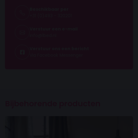
18 cm
Beschikbaar per
+31 (0)493 - 320201
Maximaal gewicht
130 kilo
Verstuur een e-mail
info@1bed.nl
Schimmelwerend
Verstuur ons een bericht
Soort veren
Via Facebook Messenger
Pocketvering
Aantal veren
300
Poten
Bijbehorende producten
Aantal poten
12
Hoogte poten
10 cm