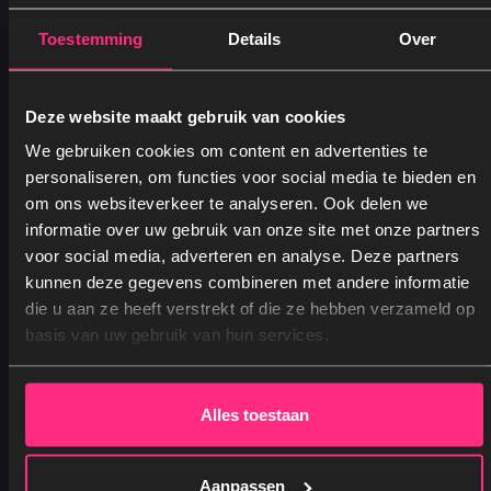
Toestemming
Details
Over
Dekbedovertrek Printed – Tigress
Vanaf
49,95
Oorspronkelijke prijs was: 49,95.
Huidige prijs is: 24,95.
24,95
Deze website maakt gebruik van cookies
We gebruiken cookies om content en advertenties te
personaliseren, om functies voor social media te bieden en
om ons websiteverkeer te analyseren. Ook delen we
informatie over uw gebruik van onze site met onze partners
voor social media, adverteren en analyse. Deze partners
kunnen deze gegevens combineren met andere informatie
Ja, graag! →
die u aan ze heeft verstrekt of die ze hebben verzameld op
basis van uw gebruik van hun services.
Nee, dankjewel
Alles toestaan
Aanpassen