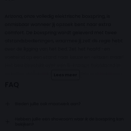
Arizona, onze volledig elektrische boxspring, is
onmisbaar wanneer jij opzoek bent naar extra
comfort. De boxspring wordt geleverd met twee
afstandsbedieningen, waarmee jij zelf de regie hebt
over de ligging van het bed. Zet het hoofd -en
voeteind op een stand naar keuze en relaxen maar!
Het bed beschikt over een 8-knoops hoofdbord in
dezelfde stoffering en is verkrijgbaar in afmetingen.
Lees meer
Gegarandeerd dat jij je bed niet meer uit wilt!
FAQ
Inclusief pocketveringmatrassen en luxe
Bieden jullie ook maatwerk aan?
topdekmatras
Hebben jullie een showroom waar ik de boxspring kan
bekijken?
De boxspring wordt geleverd inclusief twee