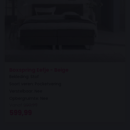
Boxspring Eefje - Beige
Bekleding: Stof
Soort veren: Pocketvering
Verstelbaar: Nee
Opbergruimte: Nee
Vanaf
999,99
Oorspronkelijke prijs was: 999,99.
Huidige prijs is: 599,99.
599,99