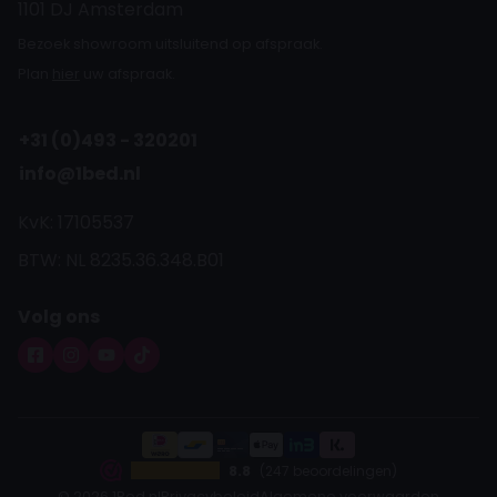
1101 DJ Amsterdam
Bezoek showroom uitsluitend op afspraak.
Plan
hier
uw afspraak.
+31 (0)493 - 320201
info@1bed.nl
KvK: 17105537
BTW: NL 8235.36.348.B01
Volg ons
8.8
(247 beoordelingen)
© 2026 1Bed.nl
Privacybeleid
Algemene voorwaarden