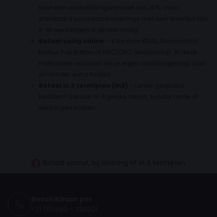
mail een aanbetalingsverzoek van 15%
.
Voor
standaard voorraad boxsprings met een levertijd van
5-10 werkdagen is dit niet nodig.
Betaal veilig online
– Kies voor iDEAL, Bancontact,
Belfius Pay Button of KBC/CBC-Betaalknop. Al deze
methoden verlopen via je eigen bankomgeving, snel
en zonder extra kosten.
Betaal in 3 termijnen (in3)
– Liever gespreid
betalen? Dat kan. In 3 gelijke delen, zonder rente of
verborgen kosten.
30 dagen proefslapen
Vanaf €100.- gratis levering
Betaal vooraf, bij levering of in 3 termijnen
Beschikbaar per
+31 (0)493 - 320201