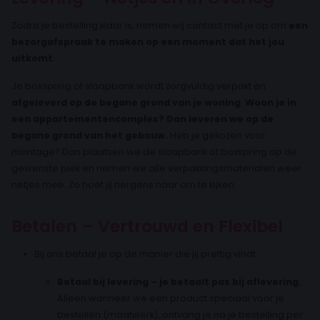
Zodra je bestelling klaar is, nemen wij contact met je op om
een
bezorgafspraak te maken op een moment dat het jou
uitkomt
.
Je boxspring of slaapbank wordt zorgvuldig verpakt en
afgeleverd op de begane grond van je woning
.
Woon je in
een appartementencomplex? Dan leveren we op de
begane grond van het gebouw.
Heb je gekozen voor
montage? Dan plaatsen we de slaapbank of boxspring op de
gewenste plek en nemen we alle verpakkingsmaterialen weer
netjes mee. Zo hoef jij nergens naar om te kijken.
Betalen – Vertrouwd en Flexibel
Bij ons betaal je op de manier die jij prettig vindt:
Betaal bij levering – je betaalt pas bij aflevering.
Alleen wanneer we een product speciaal voor je
bestellen (maatwerk), ontvang je na je bestelling per