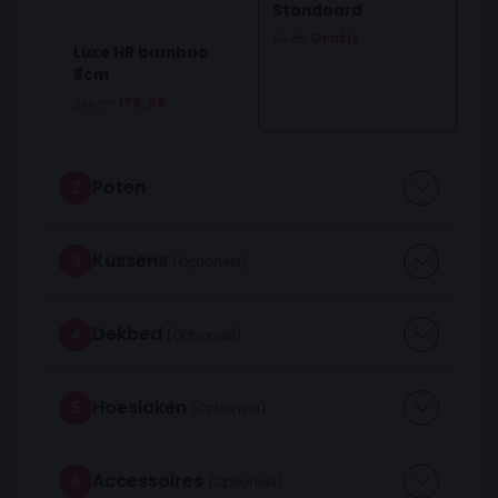
Standaard
Oorspronkelijke prijs was: 115,05.
Huidige prijs is: 0,00.
Gratis
115,05
Luxe HR bamboo
8cm
Oorspronkelijke prijs was: 295,00.
Huidige prijs is: 179,95.
179,95
295,00
Poten
2
Kussens
3
Dekbed
4
Hoeslaken
5
Accessoires
6