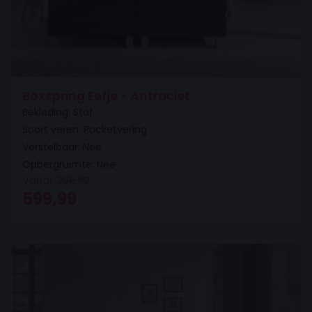
Boxspring Eefje - Antraciet
Bekleding: Stof
Soort veren: Pocketvering
Verstelbaar: Nee
Opbergruimte: Nee
Vanaf
999,99
Oorspronkelijke prijs was: 999,99.
Huidige prijs is: 599,99.
599,99