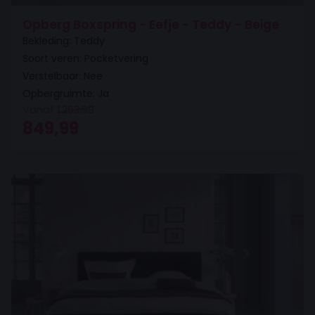
Opberg Boxspring - Eefje - Teddy - Beige
Bekleding: Teddy
Soort veren: Pocketvering
Verstelbaar: Nee
Opbergruimte: Ja
Vanaf
1.263,99
Oorspronkelijke prijs was: 1.263,99.
Huidige prijs is: 849,99.
849,99