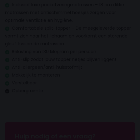
Inclusief luxe pocketveringmatrassen – 18 cm dikke
Hoofdbord
matrassen met antischimmel hoesjes zorgen voor
optimale ventilatie en hygiëne.
Hoofdbord dikte
Comfortabele split-topper – De meegeleverde topper
12 cm
vormt zich naar het lichaam en voorkomt een storende
gleuf tussen de matrassen.
Hoofdbord hoogte
117cm
Belasting van 130 kilogram per persoon
Anti-slip zodat jouw topper netjes blijven liggen!
Hoofdbord breedte
Anti-allergeen/anti-huisstofmijt
170 cm
Makkelijk te monteren
Verstelbaar
Matras
Opbergruimte
Anti allergisch
Comfortzones
7-zone
Hulp nodig of een vraag?
Matras hoogte