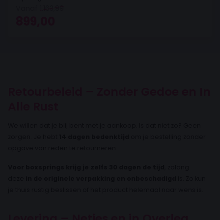
Vanaf
1.163,99
Oorspronkelijke prijs was: 1.163,99.
Huidige prijs is: 899,00.
899,00
Retourbeleid – Zonder Gedoe en In
Alle Rust
We willen dat je blij bent met je aankoop. Is dat niet zo? Geen
zorgen. Je hebt
14 dagen bedenktijd
om je bestelling zonder
opgave van reden te retourneren.
Voor boxsprings krijg je zelfs 30 dagen de tijd
, zolang
deze
in de originele verpakking en onbeschadigd
is. Zo kun
je thuis rustig beslissen of het product helemaal naar wens is.
Levering – Netjes en in Overleg