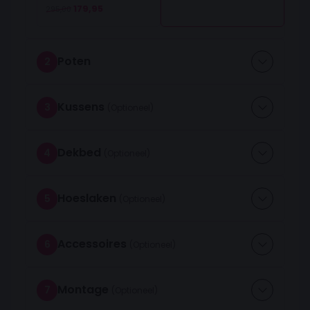
Oorspronkelijke prijs was: 295,00.
Huidige prijs is: 179,95.
179,95
295,00
Poten
2
Kussens
3
Dekbed
4
Hoeslaken
5
Accessoires
6
Montage
7