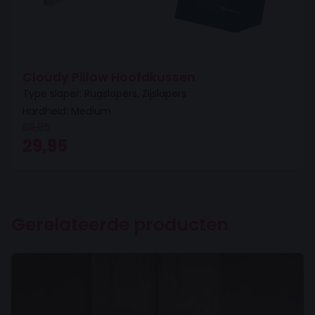
Cloudy Pillow Hoofdkussen
Type slaper: Rugslapers, Zijslapers
Hardheid: Medium
69,95
Oorspronkelijke prijs was: 69,95.
Huidige prijs is: 29,95.
29,95
Gerelateerde producten