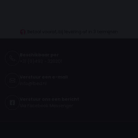
30 dagen proefslapen
Vanaf €100.- gratis levering
Betaal vooraf, bij levering of in 3 termijnen
Beschikbaar per
+31 (0)493 - 320201
Verstuur een e-mail
info@1bed.nl
Verstuur ons een bericht
Via Facebook Messenger