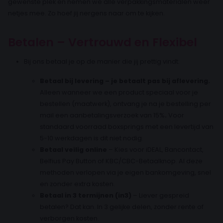
gewenste plek en nemen we alle verpakkingsmaterialen weer
netjes mee. Zo hoef jij nergens naar om te kijken.
Betalen – Vertrouwd en Flexibel
Bij ons betaal je op de manier die jij prettig vindt:
Betaal bij levering – je betaalt pas bij aflevering.
Alleen wanneer we een product speciaal voor je
bestellen (maatwerk), ontvang je na je bestelling per
mail een aanbetalingsverzoek van 15%
.
Voor
standaard voorraad boxsprings met een levertijd van
5-10 werkdagen is dit niet nodig.
Betaal veilig online
– Kies voor iDEAL, Bancontact,
Belfius Pay Button of KBC/CBC-Betaalknop. Al deze
methoden verlopen via je eigen bankomgeving, snel
en zonder extra kosten.
Betaal in 3 termijnen (in3)
– Liever gespreid
betalen? Dat kan. In 3 gelijke delen, zonder rente of
verborgen kosten.