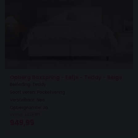
Opberg Boxspring - Eefje - Teddy - Beige
Bekleding: Teddy
Soort veren: Pocketvering
Verstelbaar: Nee
Opbergruimte: Ja
Vanaf
1.103,99
Oorspronkelijke prijs was: 1.103,99.
Huidige prijs is: 949,99.
949,99