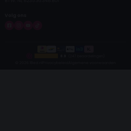
BTW: NL 8235.36.348.B01
Volg ons
8.8
(247 beoordelingen)
© 2026 1Bed.nl
Privacybeleid
Algemene voorwaarden