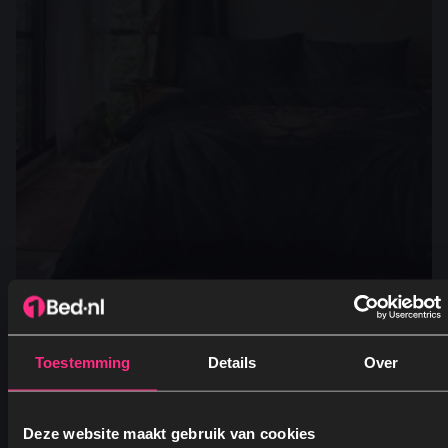
Dekbedovertrek Printed – Jungle Majesty
Leopard
Toestemming
Details
Over
Vanaf
49,95
Oorspronkelijke prijs was: 49,95.
Huidige prijs is: 24,95.
24,95
Deze website maakt gebruik van cookies