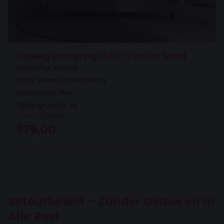
Opberg Boxspring Loft - Velours Sand
Bekleding: Velours
Soort veren: Pocketvering
Verstelbaar: Nee
Opbergruimte: Ja
Vanaf
1.163,99
Oorspronkelijke prijs was: 1.163,99.
Huidige prijs is: 979,00.
979,00
Retourbeleid – Zonder Gedoe en In
Alle Rust