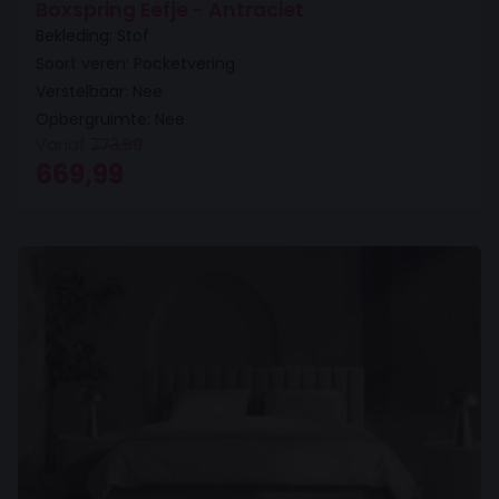
Boxspring Eefje - Antraciet
Bekleding: Stof
Soort veren: Pocketvering
Verstelbaar: Nee
Opbergruimte: Nee
Vanaf
773,99
Oorspronkelijke prijs was: 773,99.
Huidige prijs is: 669,99.
669,99