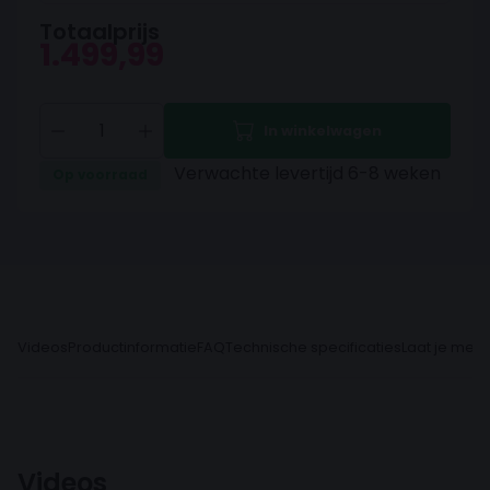
Totaalprijs
1.499,99
In winkelwagen
Verwachte levertijd 6-8 weken
Op voorraad
Videos
Productinformatie
FAQ
Technische specificaties
Laat je meni
Videos