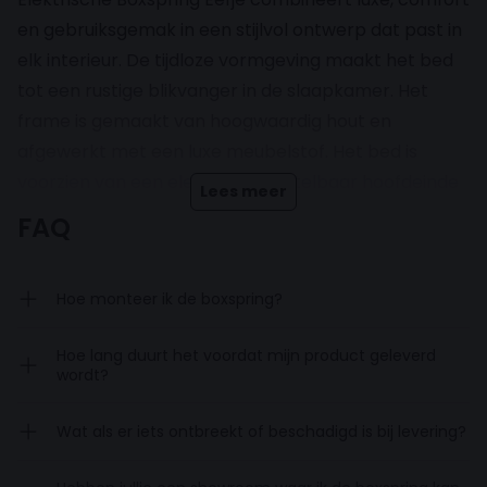
en gebruiksgemak in een stijlvol ontwerp dat past in
elk interieur. De tijdloze vormgeving maakt het bed
tot een rustige blikvanger in de slaapkamer. Het
frame is gemaakt van hoogwaardig hout en
afgewerkt met een luxe meubelstof. Het bed is
voorzien van een elektrisch verstelbaar hoofdeinde
Lees meer
en voeteneinde, zodat je altijd jouw ideale lighouding
FAQ
kunt instellen – perfect om te lezen, tv te kijken of
gewoon te ontspannen.
Hoe monteer ik de boxspring?
Inclusief pocketveringmatrassen
Hoe lang duurt het voordat mijn product geleverd
en topdekmatras
wordt?
Wat als er iets ontbreekt of beschadigd is bij levering?
Boxspring Eefje wordt compleet geleverd, inclusief